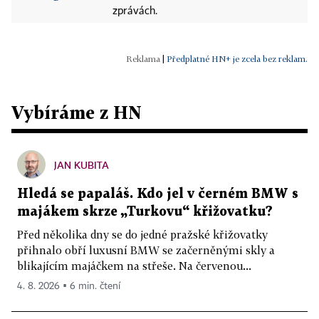
zprávách.
|
Předplatné HN+ je zcela bez reklam.
Vybíráme z HN
JAN KUBITA
Hledá se papaláš. Kdo jel v černém BMW s
majákem skrze „Turkovu“ křižovatku?
Před několika dny se do jedné pražské křižovatky
přihnalo obří luxusní BMW se začerněnými skly a
blikajícím majáčkem na střeše. Na červenou...
4. 8. 2026 ▪ 6 min. čtení