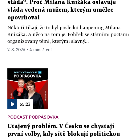
stáda“. Proč Milana Knížáka oslavuje
vláda vedená mužem, kterým umělec
opovrhoval
Někteří říkají, že to byl poslední happening Milana
Knížáka. A něco na tom je. Pohřeb se státními poctami
organizovaný těmi, kterými slavný...
7. 8. 2026 ▪ 4 min. čtení
55:23
PODCAST PODPÁSOVKA
Utajený problém. V Česku se chystají
první volby, kdy sítě blokují politickou