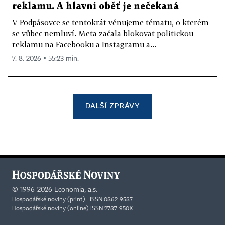
reklamu. A hlavní oběť je nečekaná
V Podpásovce se tentokrát věnujeme tématu, o kterém
se vůbec nemluví. Meta začala blokovat politickou
reklamu na Facebooku a Instagramu a...
7. 8. 2026 ▪ 55:23 min.
DALŠÍ ZPRÁVY
©
1996-2026
Economia, a.s.
Hospodářské noviny (print) ISSN 0862-9587
Hospodářské noviny (online) ISSN 2787-950X