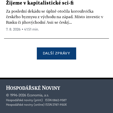
Žijeme v kapitalistické sci-fi
Za poslední dekádu se úplně otočila korouhvička
českého byznysu z východu na západ. Místo investic v
Rusku či jihovýchodní Asii se český...
7. 8. 2026 ▪ 41:51 min.
DALŠÍ ZPRÁVY
©
1996-2026
Economia, a.s.
Hospodářské noviny (print) ISSN 0862-9587
Hospodářské noviny (online) ISSN 2787-950X