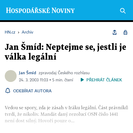
HN.cz
›
Archiv
Jan Šmíd: Neptejme se, jestli je
válka legální
Jan Šmíd
zpravodaj Českého rozhlasu
PŘEHRÁT ČLÁNEK
24. 3. 2003 11:03 ▪ 5 min. čtení
ODEBÍRAT AUTORA
Vedou se spory, zda je zásah v Iráku legální. Část právníků
tvrdí, že nikoliv. Mandát daný rezolucí OSN číslo 1441
není dost silný. Hovoří pouze o...