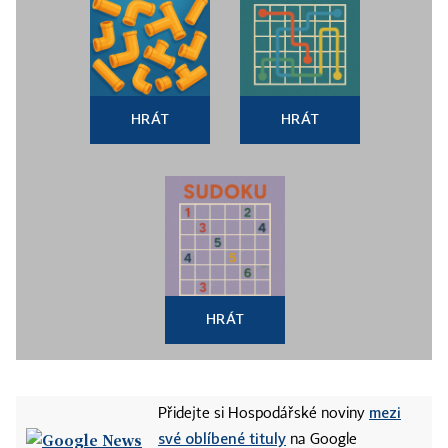
HRÁT
HRÁT
HRÁT
mezi
Přidejte si Hospodářské noviny
své oblíbené tituly
na Google