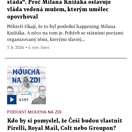
stáda“. Proč Milana Knížáka oslavuje
vláda vedená mužem, kterým umělec
opovrhoval
Někteří říkají, že to byl poslední happening Milana
Knížáka. A něco na tom je. Pohřeb se státními poctami
organizovaný těmi, kterými slavný...
7. 8. 2026 ▪ 4 min. čtení
41:51
PODCAST MOUCHA NA ZDI
Kdo by si pomyslel, že Češi budou vlastnit
Pirelli, Royal Mail, Colt nebo Groupon?