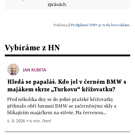
zprávách.
|
Předplatné HN+ je zcela bez reklam.
Vybíráme z HN
JAN KUBITA
Hledá se papaláš. Kdo jel v černém BMW s
majákem skrze „Turkovu“ křižovatku?
Před několika dny se do jedné pražské křižovatky
přihnalo obří luxusní BMW se začerněnými skly a
blikajícím majáčkem na střeše. Na červenou...
4. 8. 2026 ▪ 6 min. čtení