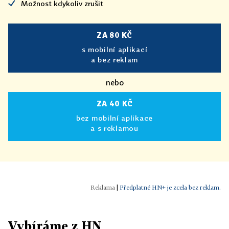
Možnost kdykoliv zrušit
ZA 80 KČ
s mobilní aplikací
a bez reklam
nebo
ZA 40 KČ
bez mobilní aplikace
a s reklamou
|
Předplatné HN+ je zcela bez reklam.
Vybíráme z HN