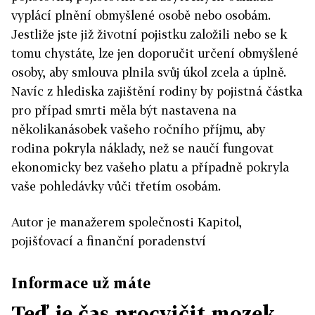
vyplácí plnění obmyšlené osobě nebo osobám.
Jestliže jste již životní pojistku založili nebo se k
tomu chystáte, lze jen doporučit určení obmyšlené
osoby, aby smlouva plnila svůj úkol zcela a úplně.
Navíc z hlediska zajištění rodiny by pojistná částka
pro případ smrti měla být nastavena na
několikanásobek vašeho ročního příjmu, aby
rodina pokryla náklady, než se naučí fungovat
ekonomicky bez vašeho platu a případně pokryla
vaše pohledávky vůči třetím osobám.
Autor je manažerem společnosti Kapitol,
pojišťovací a finanční poradenství
Informace už máte
Teď je čas procvičit mozek