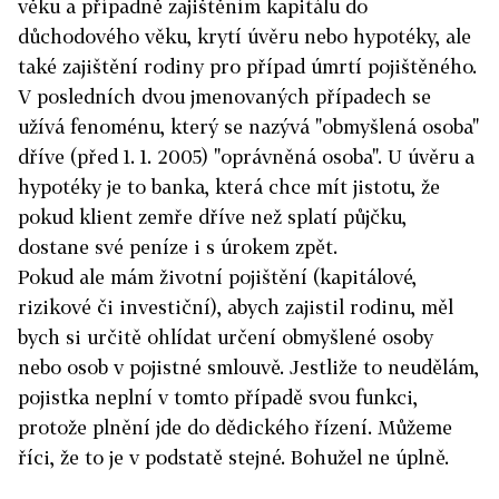
věku a případně zajištěním kapitálu do
důchodového věku, krytí úvěru nebo hypotéky, ale
také zajištění rodiny pro případ úmrtí pojištěného.
V posledních dvou jmenovaných případech se
užívá fenoménu, který se nazývá "obmyšlená osoba"
dříve (před 1. 1. 2005) "oprávněná osoba". U úvěru a
hypotéky je to banka, která chce mít jistotu, že
pokud klient zemře dříve než splatí půjčku,
dostane své peníze i s úrokem zpět.
Pokud ale mám životní pojištění (kapitálové,
rizikové či investiční), abych zajistil rodinu, měl
bych si určitě ohlídat určení obmyšlené osoby
nebo osob v pojistné smlouvě. Jestliže to neudělám,
pojistka neplní v tomto případě svou funkci,
protože plnění jde do dědického řízení. Můžeme
říci, že to je v podstatě stejné. Bohužel ne úplně.