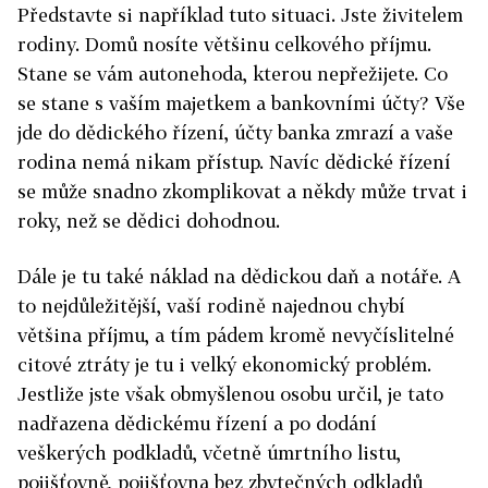
Představte si například tuto situaci. Jste živitelem
rodiny. Domů nosíte většinu celkového příjmu.
Stane se vám autonehoda, kterou nepřežijete. Co
se stane s vaším majetkem a bankovními účty? Vše
jde do dědického řízení, účty banka zmrazí a vaše
rodina nemá nikam přístup. Navíc dědické řízení
se může snadno zkomplikovat a někdy může trvat i
roky, než se dědici dohodnou.
Dále je tu také náklad na dědickou daň a notáře. A
to nejdůležitější, vaší rodině najednou chybí
většina příjmu, a tím pádem kromě nevyčíslitelné
citové ztráty je tu i velký ekonomický problém.
Jestliže jste však obmyšlenou osobu určil, je tato
nadřazena dědickému řízení a po dodání
veškerých podkladů, včetně úmrtního listu,
pojišťovně, pojišťovna bez zbytečných odkladů