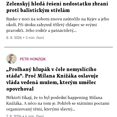
Zelenskyj hledá řešení nedostatku zbraní
proti balistickým střelám
Rusko v noci na sobotu znovu zaútočilo na Kyjev a jeho
okolí. Při útoku zahynul tříletý chlapec se svými
prarodiči. Jeho rodiče a patnáctiletý...
8. 8. 2026 ▪ 3 min. čtení
PETR HONZEJK
„Prolhaný hlupák v čele nemyslícího
stáda“. Proč Milana Knížáka oslavuje
vláda vedená mužem, kterým umělec
opovrhoval
Někteří říkají, že to byl poslední happening Milana
Knížáka. A něco na tom je. Pohřeb se státními poctami
organizovaný těmi, kterými slavný...
7. 8. 2026 ▪ 4 min. čtení