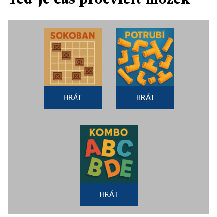
HRÁT
HRÁT
HRÁT