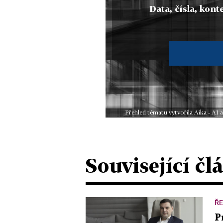
Data, čísla, konte
Přehled tématu vytvořila Aika - AI
Související čl
ŘE
P