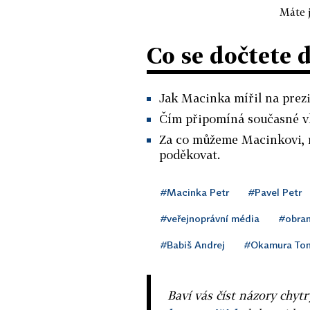
Máte j
Co se dočtete 
Jak Macinka mířil na prezid
Čím připomíná současné vl
Za co můžeme Macinkovi, 
poděkovat.
#Macinka Petr
#Pavel Petr
#veřejnoprávní média
#obra
#Babiš Andrej
#Okamura To
Baví vás číst názory chytr