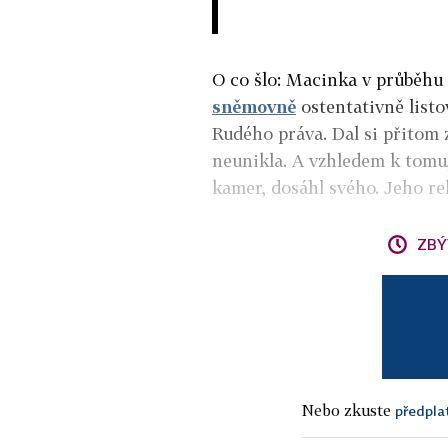
O co šlo: Macinka v průběhu
sněmovně
ostentativně list
Rudého práva. Dal si přitom 
neunikla. A vzhledem k tomu,
kamer, dosáhl svého. Jeho rek
ZBÝ
Nebo zkuste
předpla