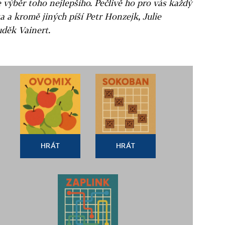
e výběr toho nejlepšího. Pečlivě ho pro vás každý
a a kromě jiných píší Petr Honzejk, Julie
uděk Vainert.
HRÁT
HRÁT