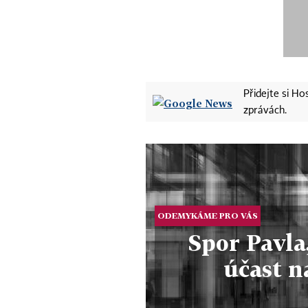
Přidejte si H
zprávách.
ODEMYKÁME PRO VÁS
Spor Pavla
účast 