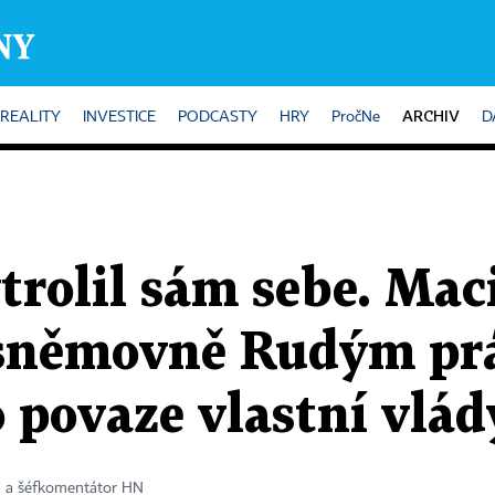
ARCHIV
REALITY
INVESTICE
PODCASTY
HRY
PročNe
D
trolil sám sebe. Ma
 sněmovně Rudým pr
 povaze vlastní vlád
a a šéfkomentátor HN