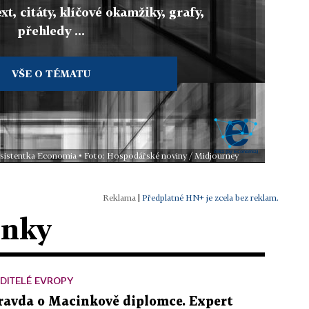
xt, citáty, klíčové okamžiky, grafy,
přehledy ...
VŠE O TÉMATU
 asistentka Economia • Foto: Hospodářské noviny / Midjourney
|
Předplatné HN+ je zcela bez reklam.
ánky
DITELÉ EVROPY
ravda o Macinkově diplomce. Expert