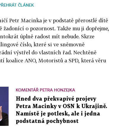
PŘEHRÁT ČLÁNEK
ničí Petr Macinka je v podstatě přerostlé dítě
 žadonící o pozornost. Takže mu ji dopřejme,
entokrát úplně radost mít nebude. Skrze
llingové číslo, které si ve sněmovně
rádní výstřel do vlastních řad. Nechtěně
tí koalice ANO, Motoristů a SPD, která věru
KOMENTÁŘ PETRA HONZEJKA
Hned dva překvapivé projevy
Petra Macinky v OSN k Ukrajině.
Namístě je potlesk, ale i jedna
podstatná pochybnost