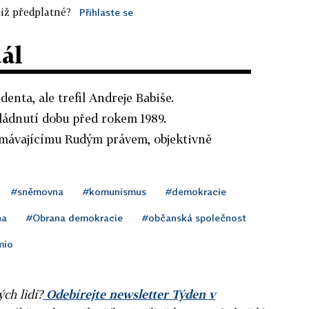
iž předplatné?
Přihlaste se
dál
enta, ale trefil Andreje Babiše.
ádnutí dobu před rokem 1989.
mávajícímu Rudým právem, objektivně
#sněmovna
#komunismus
#demokracie
na
#Obrana demokracie
#občanská společnost
mio
ých lidí?
Odebírejte newsletter Týden v