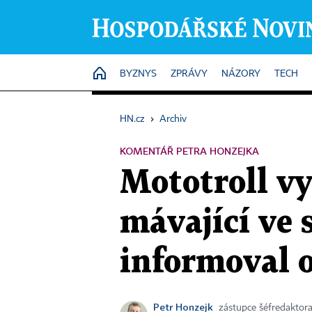
HOME
BYZNYS
ZPRÁVY
NÁZORY
TECH
HN.cz
›
Archiv
KOMENTÁŘ PETRA HONZEJKA
Mototroll vy
mávající ve
informoval o
Petr Honzejk
zástupce šéfredaktor