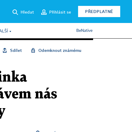
PŘEDPLATNÉ
Hledat
Přihlásit se
BeNative
ALŠÍ
Sdílet
Odemknout známému
cinka
ávem nás
y