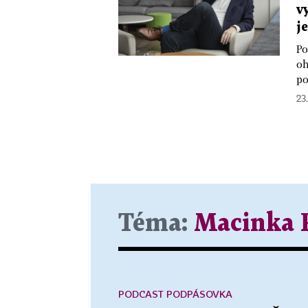
v
j
Po
oh
po
23
Téma:
Macinka 
PODCAST PODPÁSOVKA