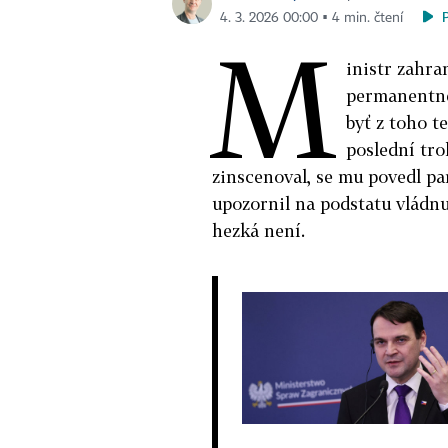
4. 3. 2026 00:00 ▪ 4 min. čtení
M
inistr zahra
permanentně
byť z toho t
poslední tro
zinscenoval, se mu povedl pa
upozornil na podstatu vládnu
hezká není.