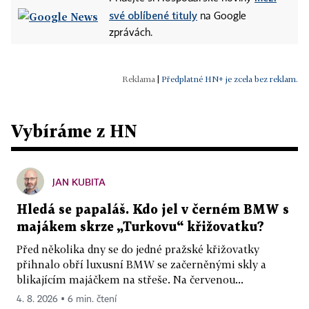
své oblíbené tituly
na Google
zprávách.
|
Předplatné HN+ je zcela bez reklam.
Vybíráme z HN
JAN KUBITA
Hledá se papaláš. Kdo jel v černém BMW s
majákem skrze „Turkovu“ křižovatku?
Před několika dny se do jedné pražské křižovatky
přihnalo obří luxusní BMW se začerněnými skly a
blikajícím majáčkem na střeše. Na červenou...
4. 8. 2026 ▪ 6 min. čtení