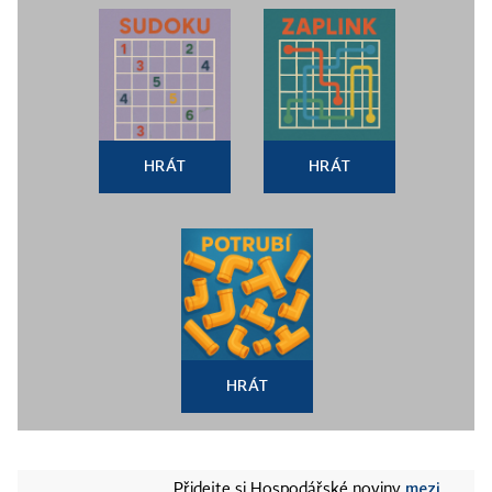
HRÁT
HRÁT
HRÁT
mezi
Přidejte si Hospodářské noviny