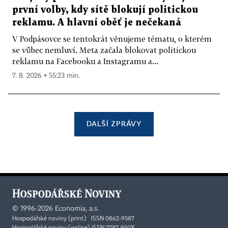
první volby, kdy sítě blokují politickou
reklamu. A hlavní oběť je nečekaná
V Podpásovce se tentokrát věnujeme tématu, o kterém
se vůbec nemluví. Meta začala blokovat politickou
reklamu na Facebooku a Instagramu a...
7. 8. 2026 ▪ 55:23 min.
DALŠÍ ZPRÁVY
©
1996-2026
Economia, a.s.
Hospodářské noviny (print) ISSN 0862-9587