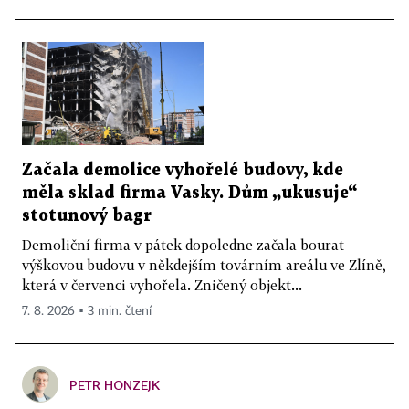
Začala demolice vyhořelé budovy, kde
měla sklad firma Vasky. Dům „ukusuje“
stotunový bagr
Demoliční firma v pátek dopoledne začala bourat
výškovou budovu v někdejším továrním areálu ve Zlíně,
která v červenci vyhořela. Zničený objekt...
7. 8. 2026 ▪ 3 min. čtení
PETR HONZEJK