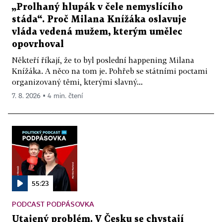
„Prolhaný hlupák v čele nemyslícího
stáda“. Proč Milana Knížáka oslavuje
vláda vedená mužem, kterým umělec
opovrhoval
Někteří říkají, že to byl poslední happening Milana
Knížáka. A něco na tom je. Pohřeb se státními poctami
organizovaný těmi, kterými slavný...
7. 8. 2026 ▪ 4 min. čtení
55:23
PODCAST PODPÁSOVKA
Utajený problém. V Česku se chystají