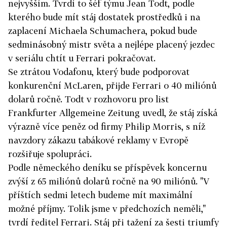
nejvyšším. Tvrdí to šéf týmu Jean Todt, podle
kterého bude mít stáj dostatek prostředků i na
zaplacení Michaela Schumachera, pokud bude
sedminásobný mistr světa a nejlépe placený jezdec
v seriálu chtít u Ferrari pokračovat.
Se ztrátou Vodafonu, který bude podporovat
konkurenční McLaren, přijde Ferrari o 40 miliónů
dolarů ročně. Todt v rozhovoru pro list
Frankfurter Allgemeine Zeitung uvedl, že stáj získá
výrazně více peněz od firmy Philip Morris, s níž
navzdory zákazu tabákové reklamy v Evropě
rozšiřuje spolupráci.
Podle německého deníku se příspěvek koncernu
zvýší z 65 miliónů dolarů ročně na 90 miliónů. "V
příštích sedmi letech budeme mít maximální
možné příjmy. Tolik jsme v předchozích neměli,"
tvrdí ředitel Ferrari. Stáj při tažení za šesti triumfy