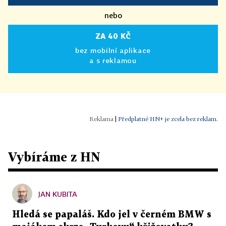
nebo
ZA 40 KČ
bez mobilní aplikace
a s reklamou
|
Předplatné HN+ je zcela bez reklam.
Vybíráme z HN
JAN KUBITA
Hledá se papaláš. Kdo jel v černém BMW s