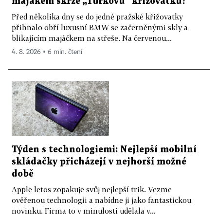
majákem skrze „Turkovu“ křižovatku?
Před několika dny se do jedné pražské křižovatky
přihnalo obří luxusní BMW se začerněnými skly a
blikajícím majáčkem na střeše. Na červenou...
4. 8. 2026 ▪ 6 min. čtení
Týden s technologiemi: Nejlepší mobilní
skládačky přicházejí v nejhorší možné
době
Apple letos zopakuje svůj nejlepší trik. Vezme
ověřenou technologii a nabídne ji jako fantastickou
novinku. Firma to v minulosti udělala v...