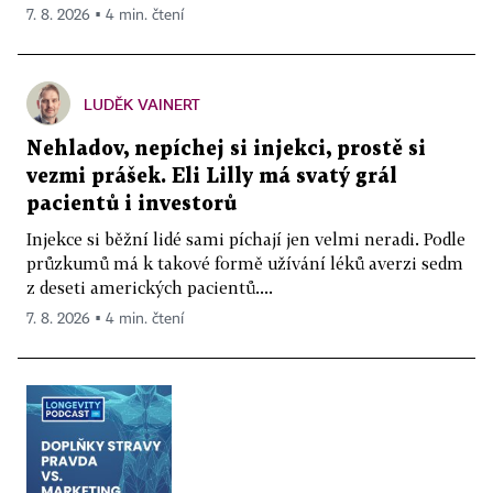
7. 8. 2026 ▪ 4 min. čtení
LUDĚK VAINERT
Nehladov, nepíchej si injekci, prostě si
vezmi prášek. Eli Lilly má svatý grál
pacientů i investorů
Injekce si běžní lidé sami píchají jen velmi neradi. Podle
průzkumů má k takové formě užívání léků averzi sedm
z deseti amerických pacientů....
7. 8. 2026 ▪ 4 min. čtení