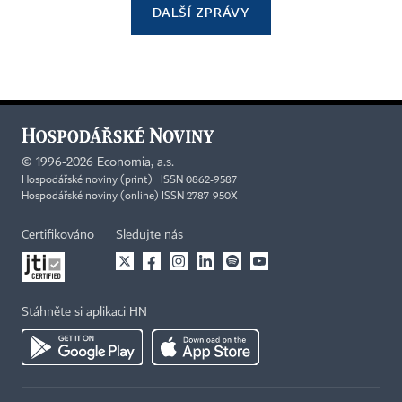
DALŠÍ ZPRÁVY
©
1996-2026
Economia, a.s.
Hospodářské noviny (print) ISSN 0862-9587
Hospodářské noviny (online) ISSN 2787-950X
Certifikováno
Sledujte nás
Stáhněte si aplikaci HN