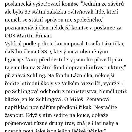
poslanecká vyšetřovací komise. "Jedním ze závěrů
ale bylo, že státní zakázku ovlivňovali lidé, kteří
neměli se státní správou nic společného,"
poznamenává člen někdejší komise a poslanec za
ODS Martin Říman.
Vybíral podle policie korumpoval Josefa Lázničku,
dalšího člena ČSSD, který mezi obviněnými
figuruje. "Ano, před šesti lety jsem ho přivedl jako
tajemníka na Státní fond dopravní infrastruktury,"
přiznává Schling. Na fondu Láznička, někdejší
ředitel střední školy ve Velkém Meziříčí, vydržel i
po Schlingově odchodu z ministerstva. Neměl totiž
blízko jen ke Schlingovi. O Miloši Zemanovi
například novinářům předloni říkal: "Nestačíte
žasnout. Když s ním sedíte na louce, dokáže
pojmenovat různé druhy trav, zná je i latinsky a
navrch poví, jaké jsou jejich léčivé účinky."