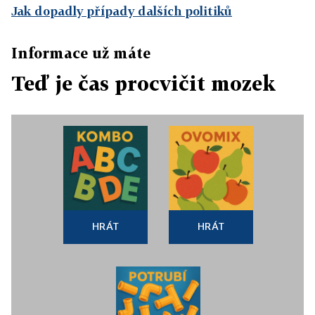
Jak dopadly případy dalších politiků
Informace už máte
Teď je čas procvičit mozek
HRÁT
HRÁT