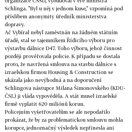
organizace ČSSD, vybudoval v éře ministra
Schlinga. "Byl u něj v jednom kuse," vzpomíná pod
příslibem anonymity úředník ministerstva
dopravy.
Ač Vybíral nebyl zaměstnán na žádném státním
úřadě, stal se tajemníkem Řídícího výboru pro
výstavbu dálnice D47. Toho výboru, jehož činnost
později prověřovala policie. K případu se dostala
proto, že navržená smlouva na stavbu dálnice s
izraelskou firmou Housing & Construction se
ukázala jako nevýhodná a na doporučení
Schlingova nástupce Milana Šimonovského (KDU-
ČSL) ji vláda vypověděla. A stát musel izraelské
firmě vyplatit 620 miliónů korun.
Policejním vyšetřovatelům se ale nepodařilo
prokázat, že by za problematickou smlouvu mohla
korupce, jednoznačný výsledek nepřinesla ani