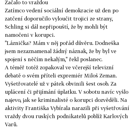
Začalo to vraždou
Zatímco vedení sociální demokracie už den po
zatčení doporučilo vyloučit trojici ze strany,
Schling si dál nepřipouští, že by mohli být
namočeni v korupci.
"Láznička? Mám v něj pořád důvěru. Dodneška
jsem nezaznamenal žádný náznak, že by byl ve
spojení s něčím nekalým," řekl poslanec.
A téměř totéž zopakoval ve včerejší televizní
debatě o svém příteli expremiér Miloš Zeman.
Vyšetřovatelé už v pátek obvinili šest osob. Za
uplácení či přijímání úplatku. V sobotu navíc vyšlo
najevo, jak se kriminalisté o korupci dozvěděli. Na
aktivity Františka Vybírala narazili při vyšetřování
vraždy dvou ruských podnikatelů poblíž Karlových
Varů.