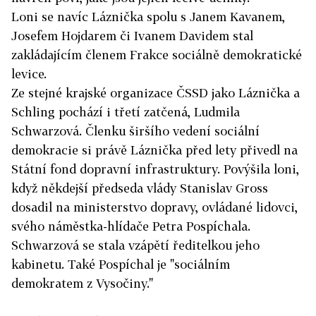
Loni se navíc Láznička spolu s Janem Kavanem,
Josefem Hojdarem či Ivanem Davidem stal
zakládajícím členem Frakce sociálně demokratické
levice.
Ze stejné krajské organizace ČSSD jako Láznička a
Schling pochází i třetí zatčená, Ludmila
Schwarzová. Členku širšího vedení sociální
demokracie si právě Láznička před lety přivedl na
Státní fond dopravní infrastruktury. Povýšila loni,
když někdejší předseda vlády Stanislav Gross
dosadil na ministerstvo dopravy, ovládané lidovci,
svého náměstka-hlídače Petra Pospíchala.
Schwarzová se stala vzápětí ředitelkou jeho
kabinetu. Také Pospíchal je "sociálním
demokratem z Vysočiny."