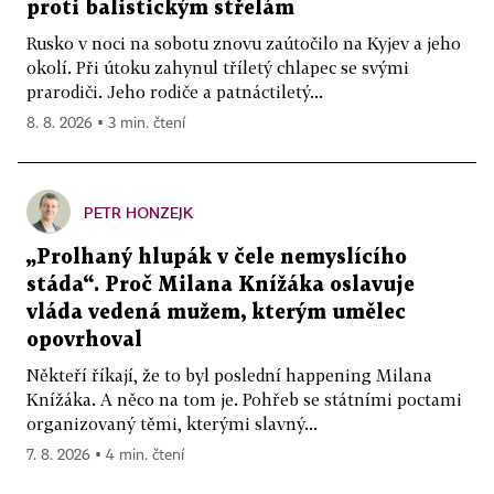
proti balistickým střelám
Rusko v noci na sobotu znovu zaútočilo na Kyjev a jeho
okolí. Při útoku zahynul tříletý chlapec se svými
prarodiči. Jeho rodiče a patnáctiletý...
8. 8. 2026 ▪ 3 min. čtení
PETR HONZEJK
„Prolhaný hlupák v čele nemyslícího
stáda“. Proč Milana Knížáka oslavuje
vláda vedená mužem, kterým umělec
opovrhoval
Někteří říkají, že to byl poslední happening Milana
Knížáka. A něco na tom je. Pohřeb se státními poctami
organizovaný těmi, kterými slavný...
7. 8. 2026 ▪ 4 min. čtení