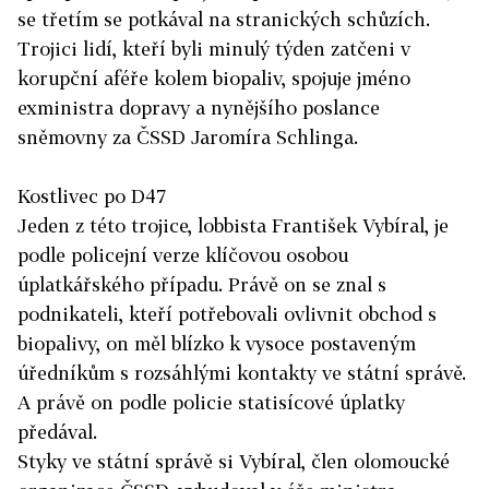
se třetím se potkával na stranických schůzích.
Trojici lidí, kteří byli minulý týden zatčeni v
korupční aféře kolem biopaliv, spojuje jméno
exministra dopravy a nynějšího poslance
sněmovny za ČSSD Jaromíra Schlinga.
Kostlivec po D47
Jeden z této trojice, lobbista František Vybíral, je
podle policejní verze klíčovou osobou
úplatkářského případu. Právě on se znal s
podnikateli, kteří potřebovali ovlivnit obchod s
biopalivy, on měl blízko k vysoce postaveným
úředníkům s rozsáhlými kontakty ve státní správě.
A právě on podle policie statisícové úplatky
předával.
Styky ve státní správě si Vybíral, člen olomoucké