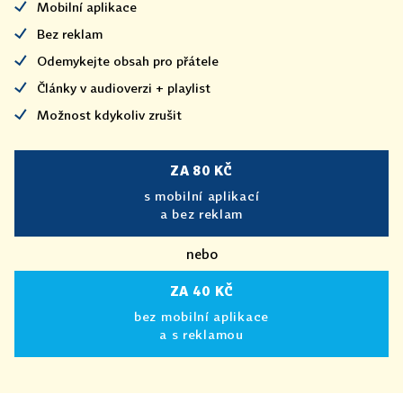
Mobilní aplikace
Bez reklam
Odemykejte obsah pro přátele
Články v audioverzi + playlist
Možnost kdykoliv zrušit
ZA 80 KČ
s mobilní aplikací
a bez reklam
nebo
ZA 40 KČ
bez mobilní aplikace
a s reklamou