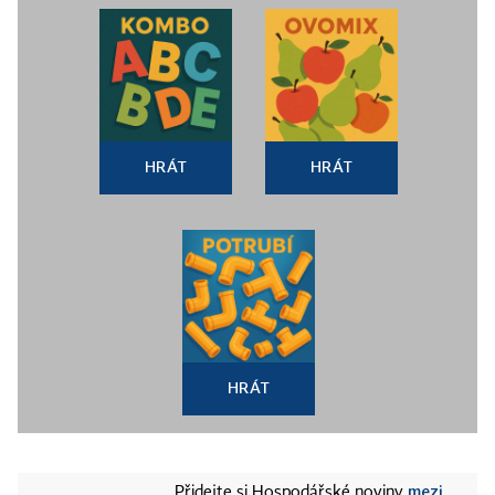
HRÁT
HRÁT
HRÁT
mezi
Přidejte si Hospodářské noviny