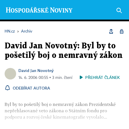
HN.cz
›
Archiv
David Jan Novotný: Byl by to
pošetilý boj o nemravný zákon
David Jan Novotný
PŘEHRÁT ČLÁNEK
14. 6. 2006 00:55 ▪ 3 min. čtení
ODEBÍRAT AUTORA
Byl by to pošetilý boj o nemravný zákon Prezidentské
nepřehlasované veto zákona o Státním fondu pro
podporu a rozvoj české kinematografie vyvolalo...