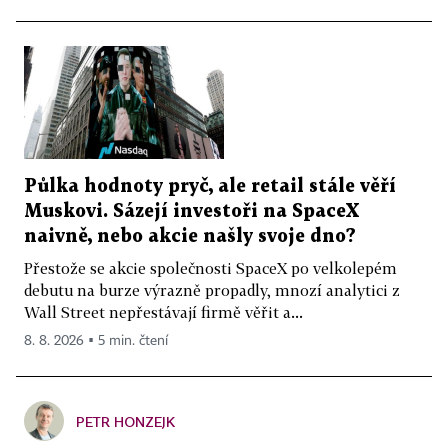
Půlka hodnoty pryč, ale retail stále věří
Muskovi. Sázejí investoři na SpaceX
naivně, nebo akcie našly svoje dno?
Přestože se akcie společnosti SpaceX po velkolepém
debutu na burze výrazně propadly, mnozí analytici z
Wall Street nepřestávají firmě věřit a...
8. 8. 2026 ▪ 5 min. čtení
PETR HONZEJK