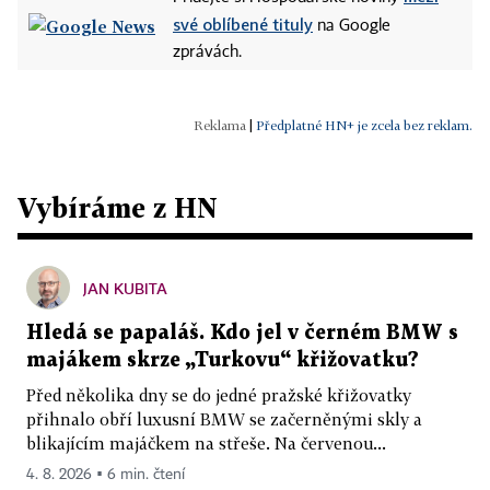
své oblíbené tituly
na Google
zprávách.
|
Předplatné HN+ je zcela bez reklam.
Vybíráme z HN
JAN KUBITA
Hledá se papaláš. Kdo jel v černém BMW s
majákem skrze „Turkovu“ křižovatku?
Před několika dny se do jedné pražské křižovatky
přihnalo obří luxusní BMW se začerněnými skly a
blikajícím majáčkem na střeše. Na červenou...
4. 8. 2026 ▪ 6 min. čtení