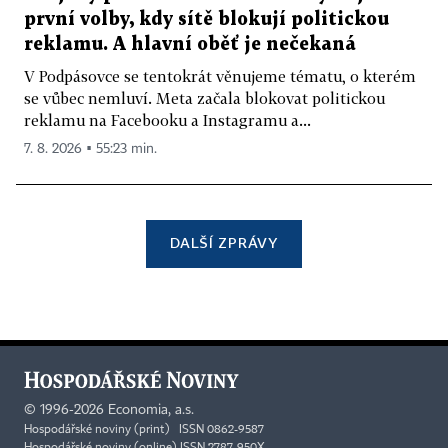
první volby, kdy sítě blokují politickou
reklamu. A hlavní oběť je nečekaná
V Podpásovce se tentokrát věnujeme tématu, o kterém
se vůbec nemluví. Meta začala blokovat politickou
reklamu na Facebooku a Instagramu a...
7. 8. 2026 ▪ 55:23 min.
DALŠÍ ZPRÁVY
©
1996-2026
Economia, a.s.
Hospodářské noviny (print) ISSN 0862-9587