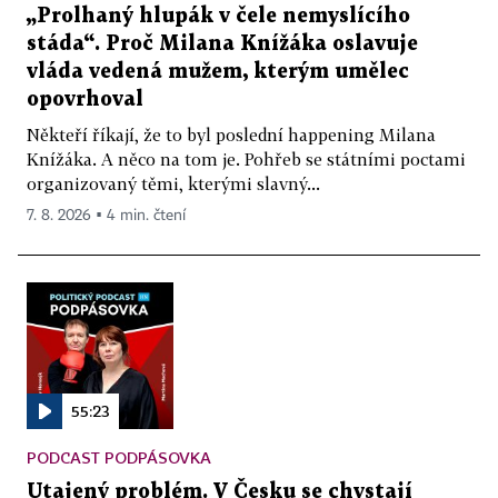
„Prolhaný hlupák v čele nemyslícího
stáda“. Proč Milana Knížáka oslavuje
vláda vedená mužem, kterým umělec
opovrhoval
Někteří říkají, že to byl poslední happening Milana
Knížáka. A něco na tom je. Pohřeb se státními poctami
organizovaný těmi, kterými slavný...
7. 8. 2026 ▪ 4 min. čtení
55:23
PODCAST PODPÁSOVKA
Utajený problém. V Česku se chystají