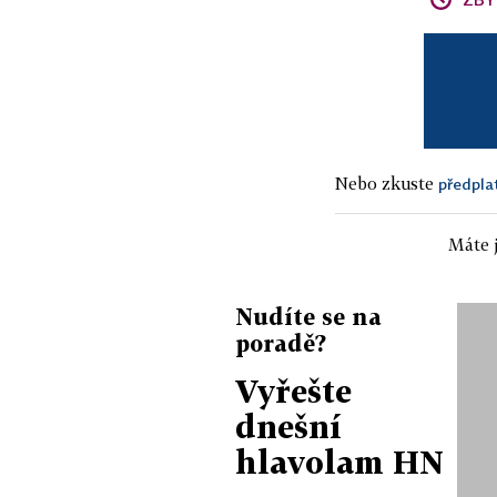
Nebo zkuste
předpla
Máte j
Nudíte se na
poradě?
Vyřešte
dnešní
hlavolam HN