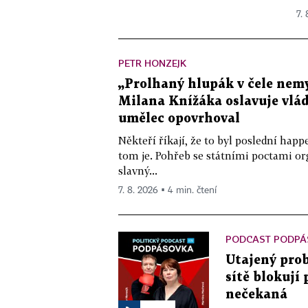
7.
PETR HONZEJK
„Prolhaný hlupák v čele nemy
Milana Knížáka oslavuje vlá
umělec opovrhoval
Někteří říkají, že to byl poslední ha
tom je. Pohřeb se státními poctami o
slavný...
7. 8. 2026 ▪ 4 min. čtení
PODCAST PODPÁ
Utajený prob
sítě blokují
nečekaná