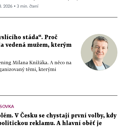
 8. 2026 ▪ 3 min. čtení
slícího stáda“. Proč
da vedená mužem, kterým
ppening Milana Knížáka. A něco na
rganizovaný těmi, kterými
SOVKA
lém. V Česku se chystají první volby, kdy
 politickou reklamu. A hlavní oběť je