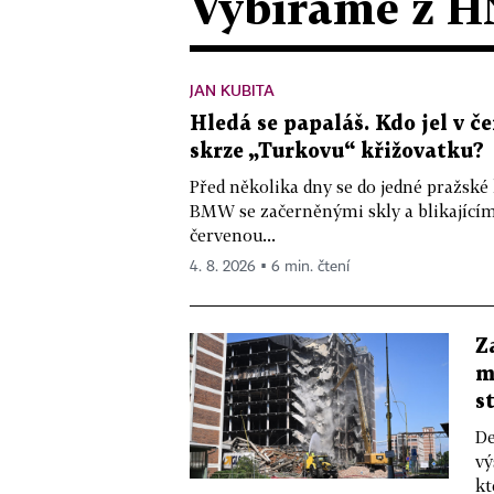
Vybíráme z H
JAN KUBITA
Hledá se papaláš. Kdo jel v
skrze „Turkovu“ křižovatku?
Před několika dny se do jedné pražské
BMW se začerněnými skly a blikající
červenou...
4. 8. 2026 ▪ 6 min. čtení
Z
m
s
De
vý
kt