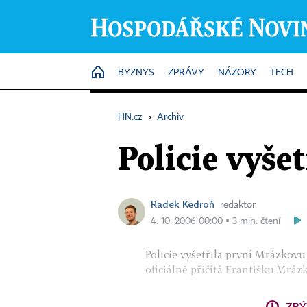
HOME
BYZNYS
ZPRÁVY
NÁZORY
TECH
HN.cz
›
Archiv
Policie vyše
Radek Kedroň
redaktor
4. 10. 2006 00:00 ▪ 3 min. čtení
Policie vyšetřila první Mrázkovu 
oficiálně přičítá Františku Mrázk
ZBÝ