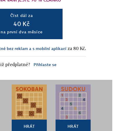
Číst dál za
40 Kč
na první dva měsíce
za 80 Kč.
tné bez reklam a s mobilní aplikací
iž předplatné?
Přihlaste se
HRÁT
HRÁT