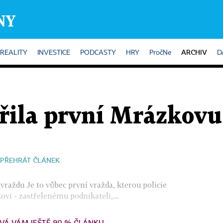
ARCHIV
REALITY
INVESTICE
PODCASTY
HRY
PročNe
D
třila první Mrázkov
PŘEHRÁT ČLÁNEK
vraždu Je to vůbec první vražda, kterou policie
ovi - zastřelenému podnikateli,...
VÁ VÁM JEŠTĚ 90 % ČLÁNKU