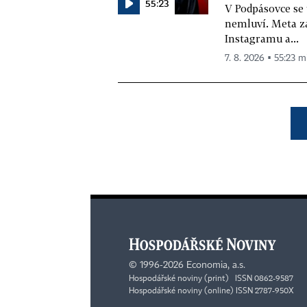
55:23
V Podpásovce se
nemluví. Meta z
Instagramu a...
7. 8. 2026 ▪ 55:23 m
©
1996-2026
Economia, a.s.
Hospodářské noviny (print) ISSN 0862-9587
Hospodářské noviny (online) ISSN 2787-950X