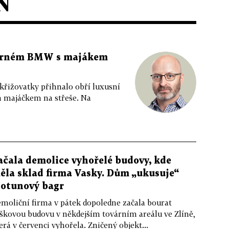
N
 černém BMW s majákem
 křižovatky přihnalo obří luxusní
m majáčkem na střeše. Na
ačala demolice vyhořelé budovy, kde
ěla sklad firma Vasky. Dům „ukusuje“
totunový bagr
moliční firma v pátek dopoledne začala bourat
škovou budovu v někdejším továrním areálu ve Zlíně,
erá v červenci vyhořela. Zničený objekt...