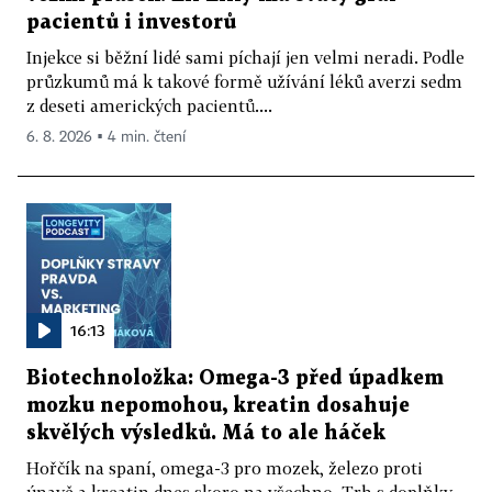
pacientů i investorů
Injekce si běžní lidé sami píchají jen velmi neradi. Podle
průzkumů má k takové formě užívání léků averzi sedm
z deseti amerických pacientů....
6. 8. 2026 ▪ 4 min. čtení
16:13
Biotechnoložka: Omega-3 před úpadkem
mozku nepomohou, kreatin dosahuje
skvělých výsledků. Má to ale háček
Hořčík na spaní, omega-3 pro mozek, železo proti
únavě a kreatin dnes skoro na všechno. Trh s doplňky