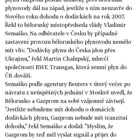
plynovody dál na západ, jestliže s ním neuzavře do
Nového roku dohodu o dodávkách na rok 2007.
Řekl to běloruský místopředseda vlády Vladimir
Semaško. Na odběratele v Česku by případné
zastavení provozu běloruského plynovodu nemělo
mít vliv. "Dodávky plynu do Česka jdou přes
Ukrajinu," řekl Martin Chalupský, mluvčí
společnosti RWE Transgas, která zemní plyn do
ČR dováží.
Semaško podle agentury Reuters v úterý večer po
návratu z neúspěšných jednání v Moskvě uvedl, že
Bělorusko a Gazprom na sobě vzájemně závisejí.
"Jestliže nebudeme mít dohodu o domácích
dodávkách plynu, Gazprom nebude mít tranzitní
dohodu," řekl Semaško a dodal: "Myslím, že
Gazprom by teď měl vyslat signál a přijet do