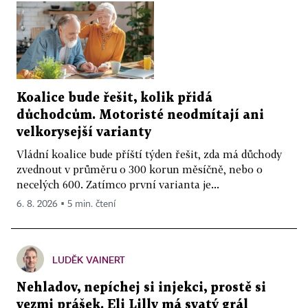
Koalice bude řešit, kolik přidá
důchodcům. Motoristé neodmítají ani
velkorysejší varianty
Vládní koalice bude příští týden řešit, zda má důchody
zvednout v průměru o 300 korun měsíčně, nebo o
necelých 600. Zatímco první varianta je...
6. 8. 2026 ▪ 5 min. čtení
LUDĚK VAINERT
Nehladov, nepíchej si injekci, prostě si
vezmi prášek. Eli Lilly má svatý grál