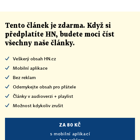
Tento článek
je
zdarma. Když si
předplatíte HN, budete moci číst
všechny naše články
.
Veškerý obsah HN.cz
Mobilní aplikace
Bez reklam
Odemykejte obsah pro přátele
Články v audioverzi + playlist
Možnost kdykoliv zrušit
ZA 80 KČ
s mobilní aplikací
a bez reklam