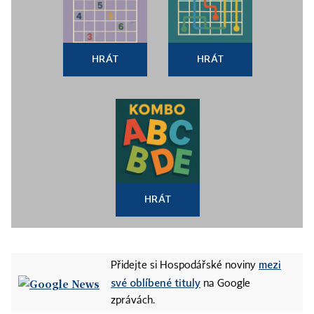
HRÁT
HRÁT
HRÁT
mezi
Přidejte si Hospodářské noviny
své oblíbené tituly
na Google
zprávách.