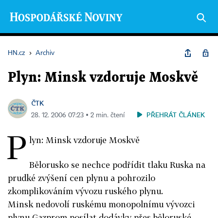
HN.cz
›
Archiv
Plyn: Minsk vzdoruje Moskvě
ČTK
PŘEHRÁT ČLÁNEK
28. 12. 2006 07:23 ▪ 2 min. čtení
P
lyn: Minsk vzdoruje Moskvě
Bělorusko se nechce podřídit tlaku Ruska na
prudké zvýšení cen plynu a pohrozilo
zkomplikováním vývozu ruského plynu.
Minsk nedovolí ruskému monopolnímu vývozci
plynu Gazprom posílat dodávky přes běloruské