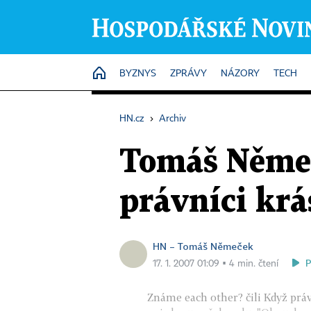
HOME
BYZNYS
ZPRÁVY
NÁZORY
TECH
HN.cz
›
Archiv
Tomáš Němeč
právníci kr
HN – Tomáš Němeček
17. 1. 2007 01:09 ▪ 4 min. čtení
Známe each other? čili Když prá