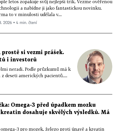
ple letos zopakuje svůj nejlepší trik. Vezme ověřenou
chnologii a nabídne ji jako fantastickou novinku.
rma to v minulosti udělala v...
 8. 2026 ▪ 4 min. čtení
 prostě si vezmi prášek.
tů i investorů
 velmi neradi. Podle průzkumů má k
z deseti amerických pacientů....
žka: Omega-3 před úpadkem mozku
kreatin dosahuje skvělých výsledků. Má
 omega-3 pro mozek, železo proti únavě a kreatin