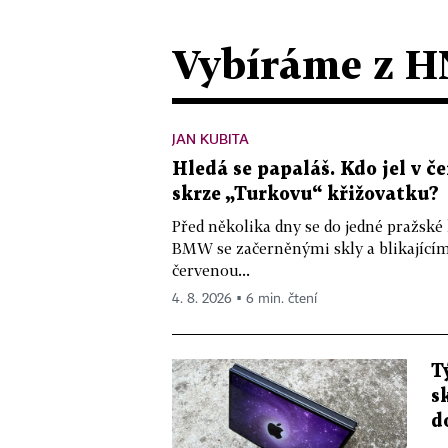
Vybíráme z H
JAN KUBITA
Hledá se papaláš. Kdo jel v
skrze „Turkovu“ křižovatku?
Před několika dny se do jedné pražské
BMW se začerněnými skly a blikající
červenou...
4. 8. 2026 ▪ 6 min. čtení
T
s
d