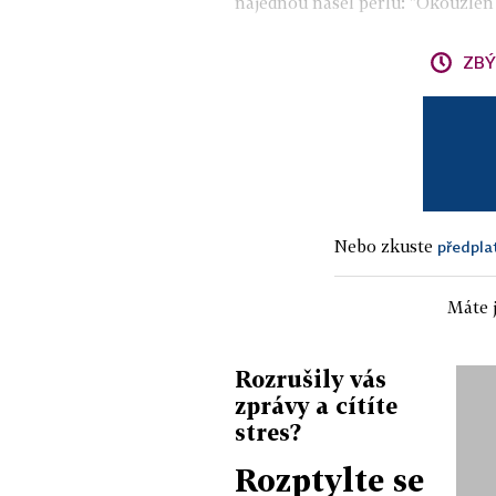
najednou našel perlu: "Okouzlen j
ZBÝ
Nebo zkuste
předpla
Máte j
Rozrušily vás
zprávy a cítíte
stres?
Rozptylte se