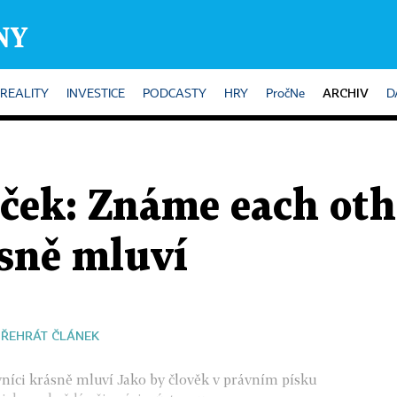
ARCHIV
REALITY
INVESTICE
PODCASTY
HRY
PročNe
D
ek: Známe each othe
ásně mluví
PŘEHRÁT ČLÁNEK
vníci krásně mluví Jako by člověk v právním písku