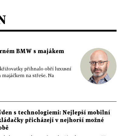
N
 černém BMW s majákem
 křižovatky přihnalo obří luxusní
m majáčkem na střeše. Na
ýden s technologiemi: Nejlepší mobilní
kládačky přicházejí v nejhorší možné
obě