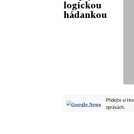
logickou
hádankou
Přidejte si H
zprávách.