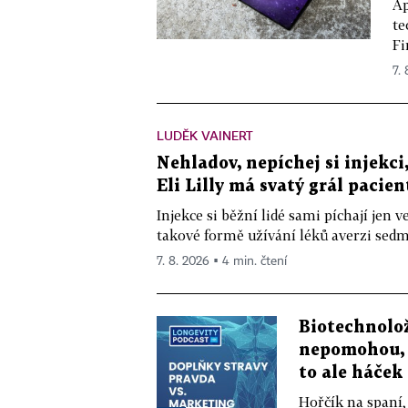
Ap
te
Fi
7.
LUDĚK VAINERT
Nehladov, nepíchej si injekci,
Eli Lilly má svatý grál pacien
Injekce si běžní lidé sami píchají jen
takové formě užívání léků averzi sedm 
7. 8. 2026 ▪ 4 min. čtení
Biotechnolo
nepomohou, 
to ale háček
Hořčík na spaní,