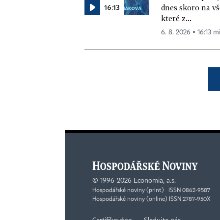
16:13
dnes skoro na vš
které z...
6. 8. 2026 ▪ 16:13 m
©
1996-2026
Economia, a.s.
Hospodářské noviny (print) ISSN 0862-9587
Hospodářské noviny (online) ISSN 2787-950X