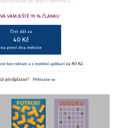
ako pokaždé při práci s ústavou a...
VÁ VÁM JEŠTĚ 95 % ČLÁNKU
Číst dál za
40 Kč
na první dva měsíce
za 80 Kč.
tné bez reklam a s mobilní aplikací
iž předplatné?
Přihlaste se