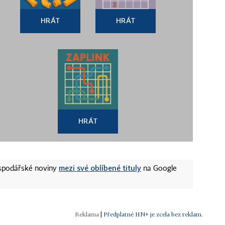
HRÁT
HRÁT
HRÁT
mezi své oblíbené tituly
ospodářské noviny
na Google
|
Předplatné HN+ je zcela bez reklam.