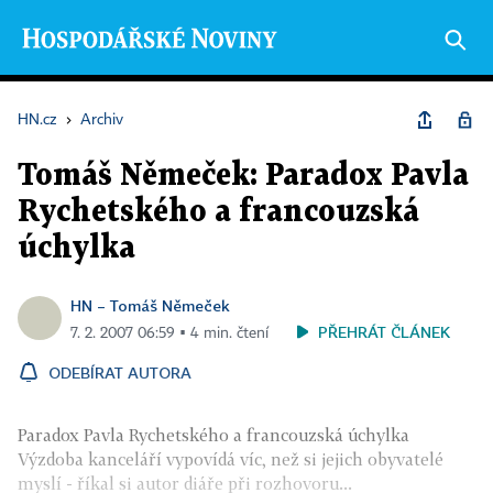
HN.cz
›
Archiv
Tomáš Němeček: Paradox Pavla
Rychetského a francouzská
úchylka
HN – Tomáš Němeček
PŘEHRÁT ČLÁNEK
7. 2. 2007 06:59 ▪ 4 min. čtení
ODEBÍRAT AUTORA
Paradox Pavla Rychetského a francouzská úchylka
Výzdoba kanceláří vypovídá víc, než si jejich obyvatelé
myslí - říkal si autor diáře při rozhovoru...