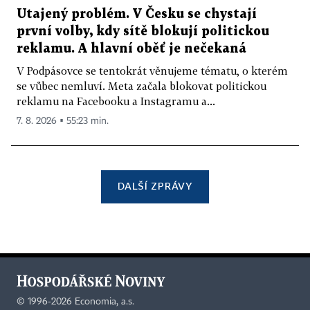
Utajený problém. V Česku se chystají
první volby, kdy sítě blokují politickou
reklamu. A hlavní oběť je nečekaná
V Podpásovce se tentokrát věnujeme tématu, o kterém
se vůbec nemluví. Meta začala blokovat politickou
reklamu na Facebooku a Instagramu a...
7. 8. 2026 ▪ 55:23 min.
DALŠÍ ZPRÁVY
©
1996-2026
Economia, a.s.