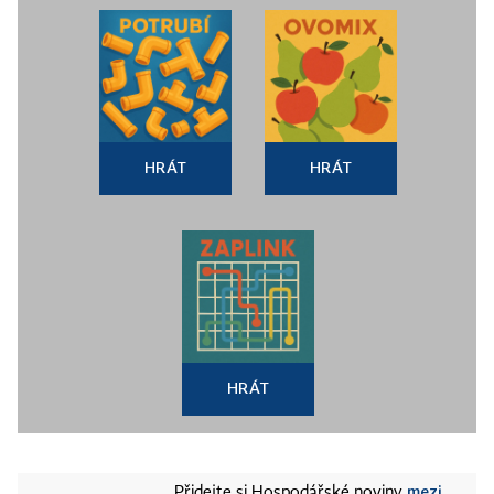
HRÁT
HRÁT
HRÁT
mezi
Přidejte si Hospodářské noviny