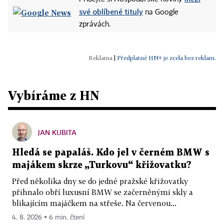
své oblíbené tituly
na Google
zprávách.
|
Předplatné HN+ je zcela bez reklam.
Vybíráme z HN
JAN KUBITA
Hledá se papaláš. Kdo jel v černém BMW s
majákem skrze „Turkovu“ křižovatku?
Před několika dny se do jedné pražské křižovatky
přihnalo obří luxusní BMW se začerněnými skly a
blikajícím majáčkem na střeše. Na červenou...
4. 8. 2026 ▪ 6 min. čtení