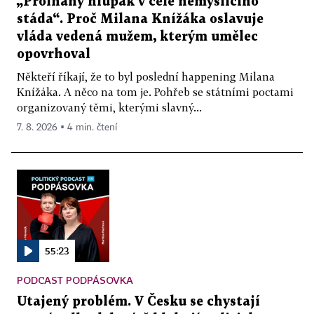
„Prolhaný hlupák v čele nemyslícího
stáda“. Proč Milana Knížáka oslavuje
vláda vedená mužem, kterým umělec
opovrhoval
Někteří říkají, že to byl poslední happening Milana
Knížáka. A něco na tom je. Pohřeb se státními poctami
organizovaný těmi, kterými slavný...
7. 8. 2026 ▪ 4 min. čtení
55:23
PODCAST PODPÁSOVKA
Utajený problém. V Česku se chystají