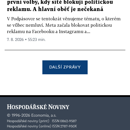
první volby, kdy sítě blokují politickou
reklamu. A hlavní oběť je nečekaná
V Podpásovce se tentokrát věnujeme tématu, o kterém
se vůbec nemluví. Meta začala blokovat politickou
reklamu na Facebooku a Instagramu a...
7. 8. 2026 ▪ 55:23 min.
DALŠÍ ZPRÁVY
©
1996-2026
Economia, a.s.
Hospodářské noviny (print) ISSN 0862-9587
Hospodářské noviny (online) ISSN 2787-950X