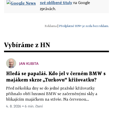
své oblíbené tituly
na Google
zprávách.
|
Předplatné HN+ je zcela bez reklam.
Vybíráme z HN
JAN KUBITA
Hledá se papaláš. Kdo jel v černém BMW s
majákem skrze „Turkovu“ křižovatku?
Před několika dny se do jedné pražské křižovatky
přihnalo obří luxusní BMW se začerněnými skly a
blikajícím majáčkem na střeše. Na červenou...
4. 8. 2026 ▪ 6 min. čtení