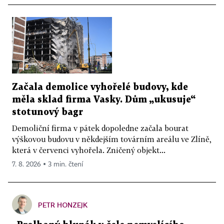
Začala demolice vyhořelé budovy, kde
měla sklad firma Vasky. Dům „ukusuje“
stotunový bagr
Demoliční firma v pátek dopoledne začala bourat
výškovou budovu v někdejším továrním areálu ve Zlíně,
která v červenci vyhořela. Zničený objekt...
7. 8. 2026 ▪ 3 min. čtení
PETR HONZEJK