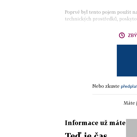
Poprvé byl tento pojem použit na
technických prostředků, poskytov
ZBÝ
Nebo zkuste
předpla
Máte j
Informace už máte
Teď je čas