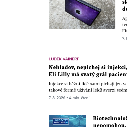
s
d
Ap
te
Fi
7.
LUDĚK VAINERT
Nehladov, nepíchej si injekci,
Eli Lilly má svatý grál pacien
Injekce si běžní lidé sami píchají jen
takové formě užívání léků averzi sedm 
7. 8. 2026 ▪ 4 min. čtení
Biotechnolo
nepomohou, 