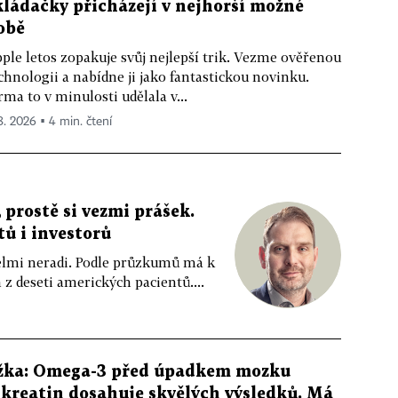
kládačky přicházejí v nejhorší možné
obě
ple letos zopakuje svůj nejlepší trik. Vezme ověřenou
chnologii a nabídne ji jako fantastickou novinku.
rma to v minulosti udělala v...
 8. 2026 ▪ 4 min. čtení
 prostě si vezmi prášek.
tů i investorů
 velmi neradi. Podle průzkumů má k
z deseti amerických pacientů....
žka: Omega-3 před úpadkem mozku
kreatin dosahuje skvělých výsledků. Má