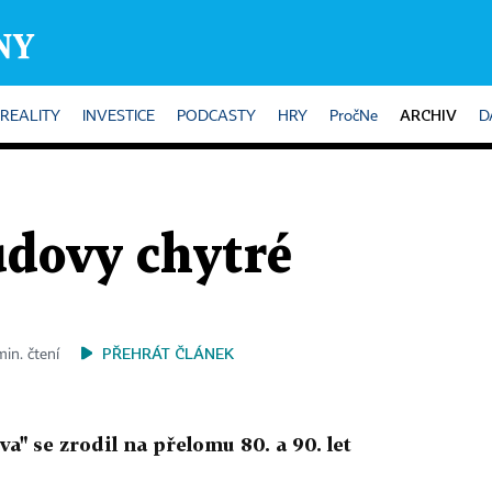
ARCHIV
REALITY
INVESTICE
PODCASTY
HRY
PročNe
D
udovy chytré
PŘEHRÁT ČLÁNEK
min. čtení
a" se zrodil na přelomu 80. a 90. let