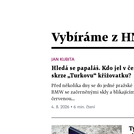
Vybíráme z H
JAN KUBITA
Hledá se papaláš. Kdo jel v
skrze „Turkovu“ křižovatku?
Před několika dny se do jedné pražské
BMW se začerněnými skly a blikající
červenou...
4. 8. 2026 ▪ 6 min. čtení
T