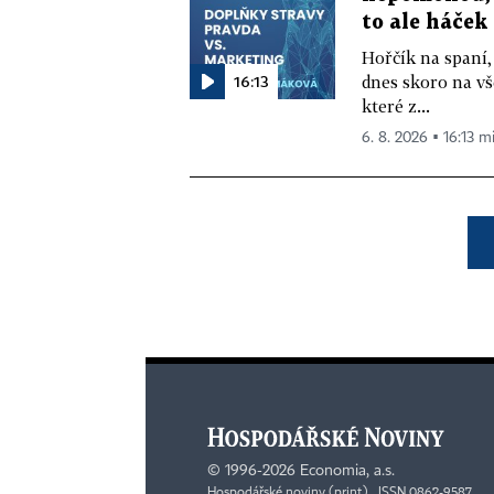
to ale háček
Hořčík na spaní,
16:13
dnes skoro na vš
které z...
6. 8. 2026 ▪ 16:13 m
©
1996-2026
Economia, a.s.
Hospodářské noviny (print) ISSN 0862-9587