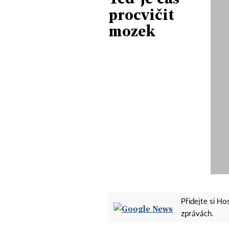
procvičit
mozek
Přidejte si H
zprávách.