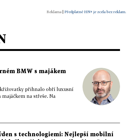
|
Předplatné HN+ je zcela bez reklam.
N
 černém BMW s majákem
 křižovatky přihnalo obří luxusní
m majáčkem na střeše. Na
ýden s technologiemi: Nejlepší mobilní