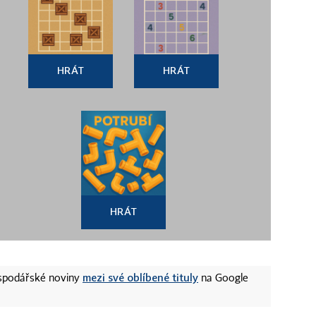
HRÁT
HRÁT
HRÁT
mezi své oblíbené tituly
ospodářské noviny
na Google