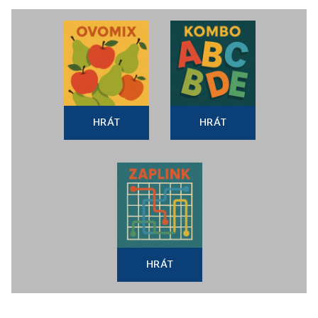
HRÁT
HRÁT
HRÁT