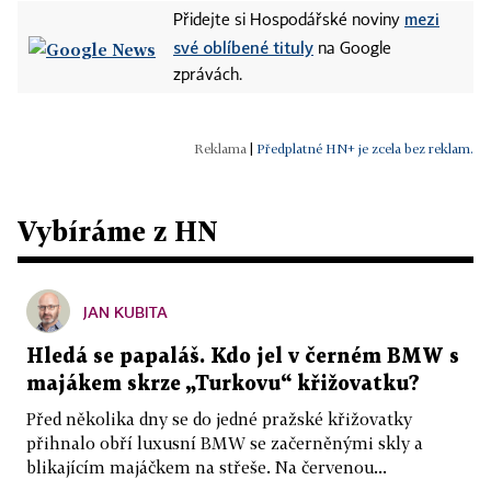
mezi
Přidejte si Hospodářské noviny
své oblíbené tituly
na Google
zprávách.
|
Předplatné HN+ je zcela bez reklam.
Vybíráme z HN
JAN KUBITA
Hledá se papaláš. Kdo jel v černém BMW s
majákem skrze „Turkovu“ křižovatku?
Před několika dny se do jedné pražské křižovatky
přihnalo obří luxusní BMW se začerněnými skly a
blikajícím majáčkem na střeše. Na červenou...