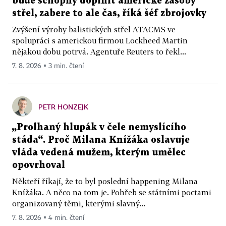
bude schopný doplnit americké zásoby
střel, zabere to ale čas, říká šéf zbrojovky
Zvýšení výroby balistických střel ATACMS ve
spolupráci s americkou firmou Lockheed Martin
nějakou dobu potrvá. Agentuře Reuters to řekl...
7. 8. 2026 ▪ 3 min. čtení
PETR HONZEJK
„Prolhaný hlupák v čele nemyslícího
stáda“. Proč Milana Knížáka oslavuje
vláda vedená mužem, kterým umělec
opovrhoval
Někteří říkají, že to byl poslední happening Milana
Knížáka. A něco na tom je. Pohřeb se státními poctami
organizovaný těmi, kterými slavný...
7. 8. 2026 ▪ 4 min. čtení