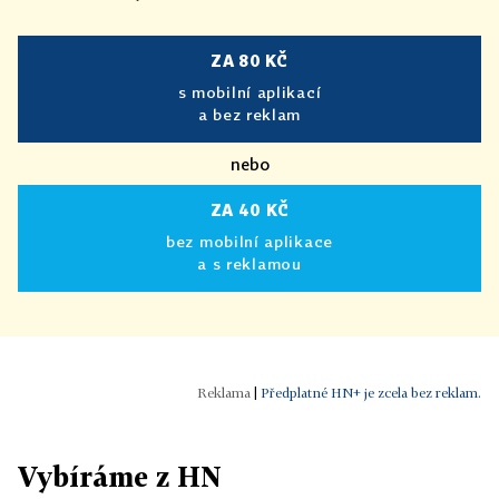
ZA 80 KČ
s mobilní aplikací
a bez reklam
nebo
ZA 40 KČ
bez mobilní aplikace
a s reklamou
|
Předplatné HN+ je zcela bez reklam.
Vybíráme z HN