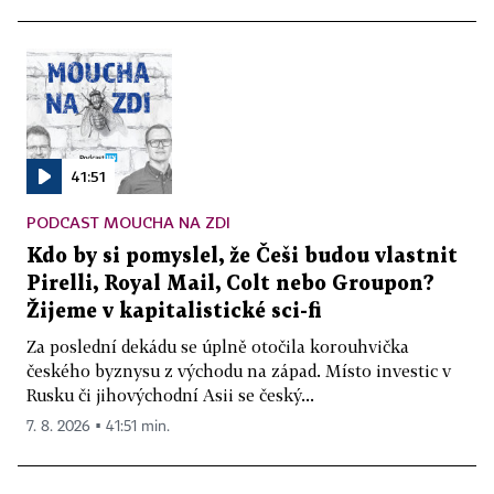
41:51
PODCAST MOUCHA NA ZDI
Kdo by si pomyslel, že Češi budou vlastnit
Pirelli, Royal Mail, Colt nebo Groupon?
Žijeme v kapitalistické sci-fi
Za poslední dekádu se úplně otočila korouhvička
českého byznysu z východu na západ. Místo investic v
Rusku či jihovýchodní Asii se český...
7. 8. 2026 ▪ 41:51 min.