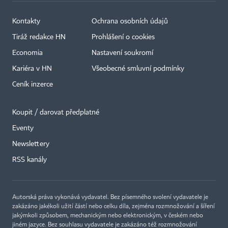
Kontakty
Ochrana osobních údajů
Tiráž redakce HN
Prohlášení o cookies
Economia
Nastavení soukromí
Kariéra v HN
Všeobecné smluvní podmínky
Ceník inzerce
Koupit / darovat předplatné
Eventy
Newslettery
×
RSS kanály
Autorská práva vykonává vydavatel. Bez písemného svolení vydavatele je
zakázáno jakékoli užití částí nebo celku díla, zejména rozmnožování a šíření
jakýmkoli způsobem, mechanickým nebo elektronickým, v českém nebo
jiném jazyce. Bez souhlasu vydavatele je zakázáno též rozmnožování