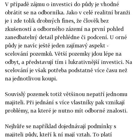
V případě zájmu o investici do půdy je vhodné
obrátit se na odborníka. Jako v celé realitní branži
je i zde tolik drobných fines, že člověk bez
zkušeností a odborného zázemí na první pohled
zanedbatelný detail přehlédne či podcení. U orné
půdy je navíc ještě jeden zajímavý aspekt -
scelování pozemků. Větší pozemky jdou lépe na
odbyt, a představují tím i lukrativnější investici. Na
scelování je však potřeba podstatně více času než
na jednotlivou koupi.
Souvislý pozemek totiž většinou nepatří jednomu
majiteli. Při jednání s více vlastníky pak vznikají
problémy, na které je nutno mít odborné znalosti.
Nejhůře se například dojednávají podmínky s
majiteli půdy, kteří k ní mají vztah. To platí