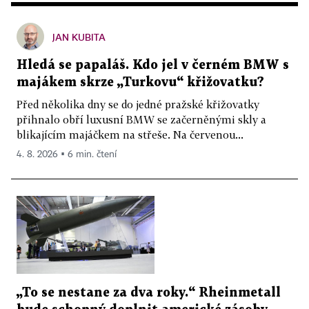
JAN KUBITA
Hledá se papaláš. Kdo jel v černém BMW s
majákem skrze „Turkovu“ křižovatku?
Před několika dny se do jedné pražské křižovatky
přihnalo obří luxusní BMW se začerněnými skly a
blikajícím majáčkem na střeše. Na červenou...
4. 8. 2026 ▪ 6 min. čtení
„To se nestane za dva roky.“ Rheinmetall