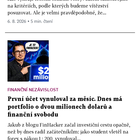
na kritériích, podle kterých budeme vítězství
posuzovat. Ale je velmi pravděpodobné, že...
6. 8. 2026 ▪ 5 min. čtení
FINANČNÍ NEZÁVISLOST
První účet vynuloval za měsíc. Dnes má
portfolio o dvou milionech dolarů a
finanční svobodu
Jakub z blogu FinHacker začal investiční cestu opačně,
než by dnes radil začátečníkům: jako student vletěl na
forex s pákou 1 : 200, vynuloval...