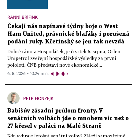
RANNÍ BRÍFINK
Čekají nás napínavé týdny boje o West
Ham United, právnické blafáky i porušená
podání ruky. Křetínský se jen tak nevzdá
Dobré ráno z Hospodářek, je čtvrtek 6. srpna, Orlen
Unipetrol zveřejní hospodářské výsledky za první
pololetí, ČNB představí nové ekonomické...
6. 8. 2026 ▪ 10:24 min.
PETR HONZEJK
Babišův zásadní průlom fronty. V
senátních volbách jde o mnohem víc než o
27 křesel v paláci na Malé Straně
Kdo vyhraje letošní senátní volby? Záleží samozřejmě