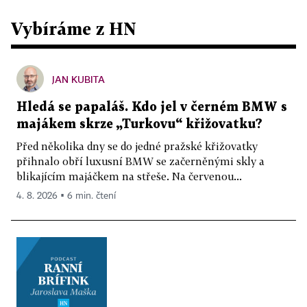
Vybíráme z HN
JAN KUBITA
Hledá se papaláš. Kdo jel v černém BMW s
majákem skrze „Turkovu“ křižovatku?
Před několika dny se do jedné pražské křižovatky
přihnalo obří luxusní BMW se začerněnými skly a
blikajícím majáčkem na střeše. Na červenou...
4. 8. 2026 ▪ 6 min. čtení