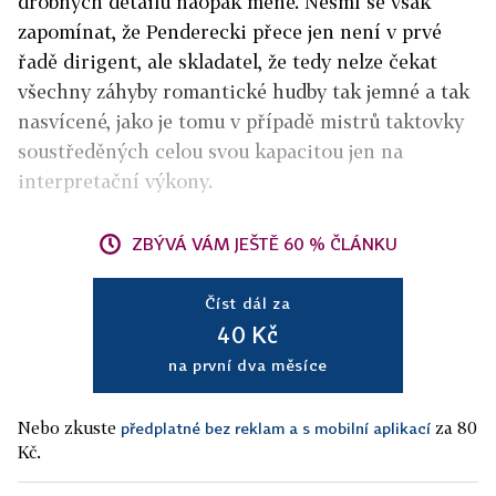
drobných detailů naopak méně. Nesmí se však
zapomínat, že Penderecki přece jen není v prvé
řadě dirigent, ale skladatel, že tedy nelze čekat
všechny záhyby romantické hudby tak jemné a tak
nasvícené, jako je tomu v případě mistrů taktovky
soustředěných celou svou kapacitou jen na
interpretační výkony.
ZBÝVÁ VÁM JEŠTĚ 60 % ČLÁNKU
Číst dál za
40 Kč
na první dva měsíce
Nebo zkuste
za 80
předplatné bez reklam a s mobilní aplikací
Kč.