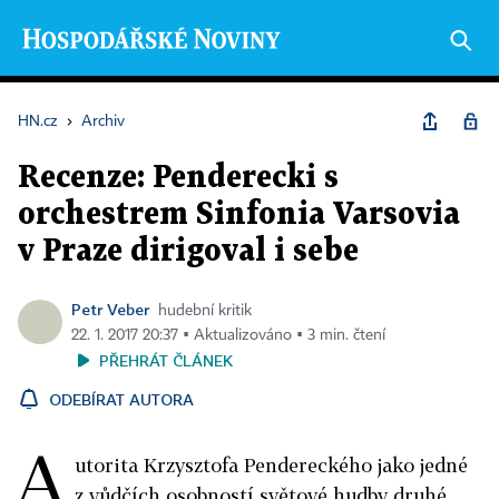
HN.cz
›
Archiv
Recenze: Penderecki s
orchestrem Sinfonia Varsovia
v Praze dirigoval i sebe
Petr Veber
hudební kritik
22. 1. 2017 20:37 ▪ Aktualizováno ▪ 3 min. čtení
PŘEHRÁT ČLÁNEK
ODEBÍRAT AUTORA
A
utorita Krzysztofa Pendereckého jako jedné
z vůdčích osobností světové hudby druhé