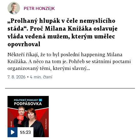
PETR HONZEJK
„Prolhaný hlupák v čele nemyslícího
stáda“. Proč Milana Knížáka oslavuje
vláda vedená mužem, kterým umělec
opovrhoval
Někteří říkají, že to byl poslední happening Milana
Knížáka. A něco na tom je. Pohřeb se státními poctami
organizovaný těmi, kterými slavný...
7. 8. 2026 ▪ 4 min. čtení
55:23