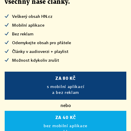
všechny naše články
.
Veškerý obsah HN.cz
Mobilní aplikace
Bez reklam
Odemykejte obsah pro přátele
Články v audioverzi + playlist
Možnost kdykoliv zrušit
ZA 80 KČ
s mobilní aplikací
a bez reklam
nebo
ZA 40 KČ
bez mobilní aplikace