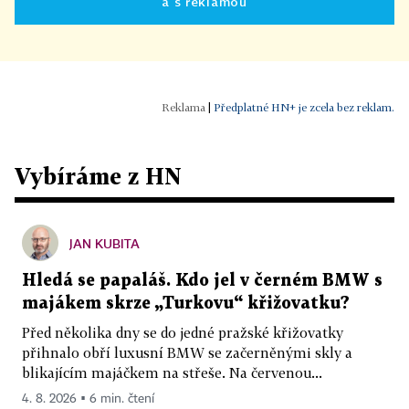
a s reklamou
|
Předplatné HN+ je zcela bez reklam.
Vybíráme z HN
JAN KUBITA
Hledá se papaláš. Kdo jel v černém BMW s
majákem skrze „Turkovu“ křižovatku?
Před několika dny se do jedné pražské křižovatky
přihnalo obří luxusní BMW se začerněnými skly a
blikajícím majáčkem na střeše. Na červenou...
4. 8. 2026 ▪ 6 min. čtení