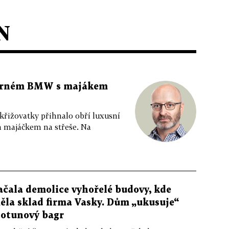
N
 černém BMW s majákem
 křižovatky přihnalo obří luxusní
m majáčkem na střeše. Na
ačala demolice vyhořelé budovy, kde
ěla sklad firma Vasky. Dům „ukusuje“
totunový bagr