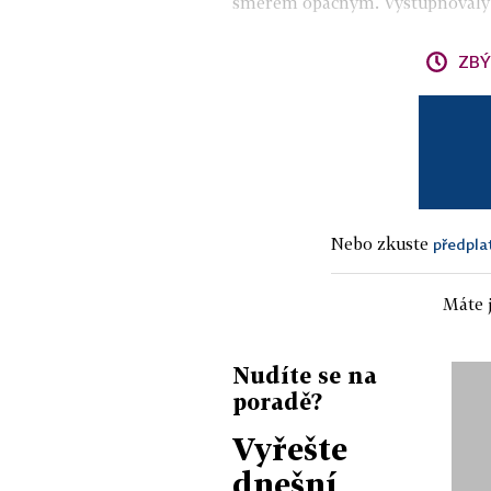
směrem opačným. Vystupňovaly v
ZBÝ
Nebo zkuste
předpla
Máte j
Nudíte se na
poradě?
Vyřešte
dnešní