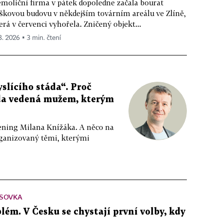
moliční firma v pátek dopoledne začala bourat
škovou budovu v někdejším továrním areálu ve Zlíně,
erá v červenci vyhořela. Zničený objekt...
 8. 2026 ▪ 3 min. čtení
slícího stáda“. Proč
da vedená mužem, kterým
ppening Milana Knížáka. A něco na
rganizovaný těmi, kterými
SOVKA
lém. V Česku se chystají první volby, kdy