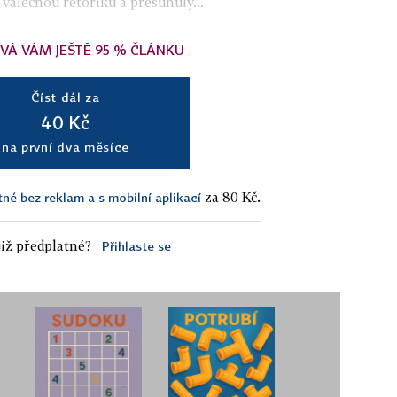
álečnou rétoriku a přesunuly...
VÁ VÁM JEŠTĚ 95 % ČLÁNKU
Číst dál za
40 Kč
na první dva měsíce
za 80 Kč.
tné bez reklam a s mobilní aplikací
iž předplatné?
Přihlaste se