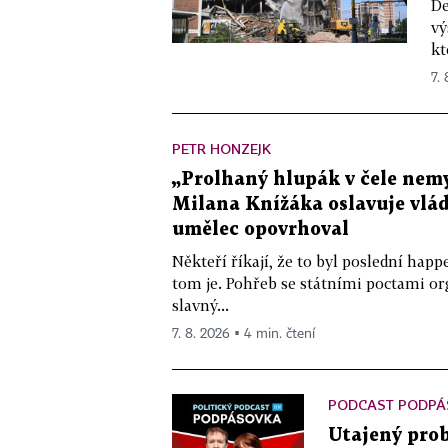
De
vý
kt
7.
PETR HONZEJK
„Prolhaný hlupák v čele nemy
Milana Knížáka oslavuje vlá
umělec opovrhoval
Někteří říkají, že to byl poslední ha
tom je. Pohřeb se státními poctami o
slavný...
7. 8. 2026 ▪ 4 min. čtení
PODCAST PODPÁ
Utajený prob