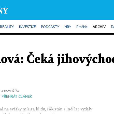
ARCHIV
REALITY
INVESTICE
PODCASTY
HRY
PročNe
D
ová: Čeká jihovýcho
a a novinářka
PŘEHRÁT ČLÁNEK
l na svátky míru a klidu, Pákistán s Indií se vydaly