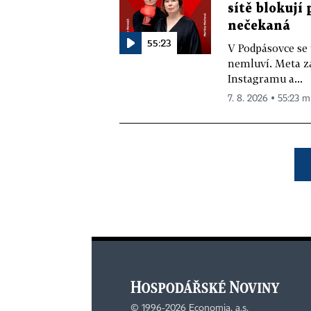
sítě blokují
nečekaná
55:23
V Podpásovce se
nemluví. Meta z
Instagramu a...
7. 8. 2026 ▪ 55:23 m
©
1996-2026
Economia, a.s.