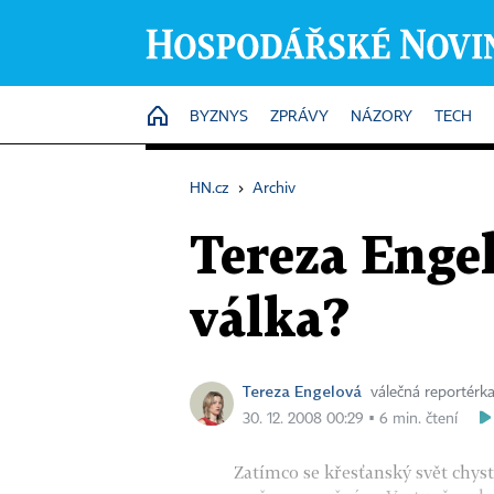
HOME
BYZNYS
ZPRÁVY
NÁZORY
TECH
HN.cz
›
Archiv
Tereza Engel
válka?
Tereza Engelová
válečná reportérk
30. 12. 2008 00:29 ▪ 6 min. čtení
Zatímco se křesťanský svět chysta