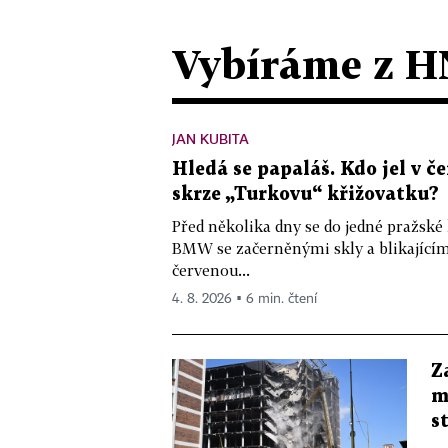
Vybíráme z H
JAN KUBITA
Hledá se papaláš. Kdo jel v
skrze „Turkovu“ křižovatku?
Před několika dny se do jedné pražské
BMW se začerněnými skly a blikající
červenou...
4. 8. 2026 ▪ 6 min. čtení
Z
m
s