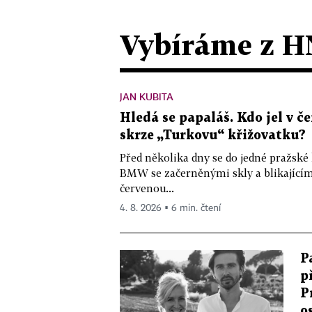
Vybíráme z H
JAN KUBITA
Hledá se papaláš. Kdo jel v
skrze „Turkovu“ křižovatku?
Před několika dny se do jedné pražské
BMW se začerněnými skly a blikající
červenou...
4. 8. 2026 ▪ 6 min. čtení
P
p
P
o