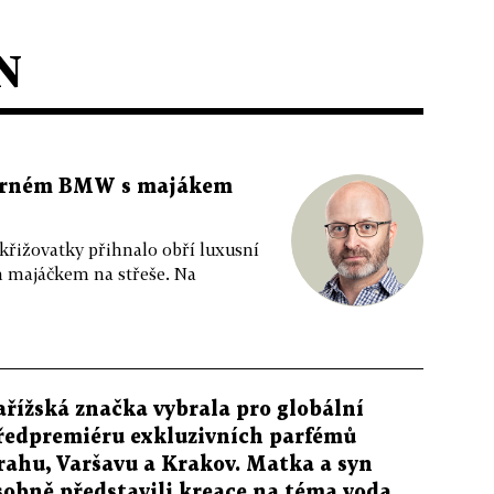
N
 černém BMW s majákem
 křižovatky přihnalo obří luxusní
m majáčkem na střeše. Na
ařížská značka vybrala pro globální
ředpremiéru exkluzivních parfémů
rahu, Varšavu a Krakov. Matka a syn
sobně představili kreace na téma voda,