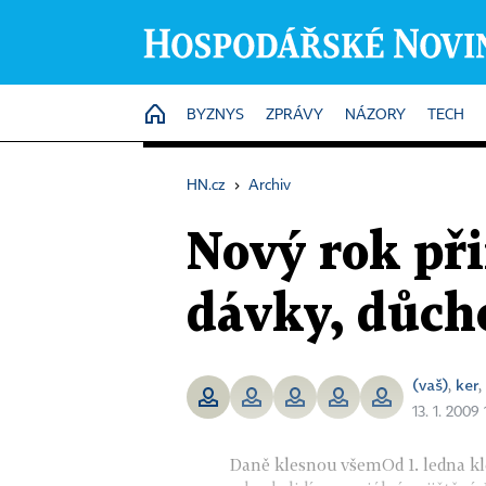
HOME
BYZNYS
ZPRÁVY
NÁZORY
TECH
HN.cz
›
Archiv
Nový rok při
dávky, důch
(vaš)
ker
,
,
13. 1. 2009
Daně klesnou všemOd 1. ledna kle