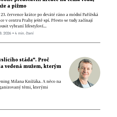
ůže a pižmo
 23. července krátce po deváté ráno a módní Pařížská
ice v centru Prahy ještě spí. Přesto se tudy začínají
ousit vybraní lifestyloví...
 8. 2026 ▪ 4 min. čtení
slícího stáda“. Proč
da vedená mužem, kterým
ppening Milana Knížáka. A něco na
rganizovaný těmi, kterými