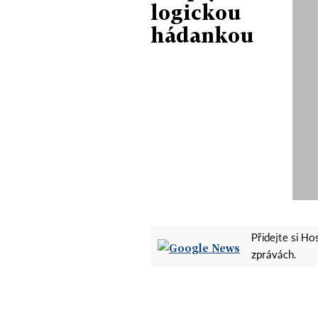
logickou
hádankou
Přidejte si H
zprávách.