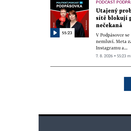
PODCAST PODPÁ
Utajený prob
sítě blokují
nečekaná
55:23
V Podpásovce se
nemluví. Meta z
Instagramu a...
7. 8. 2026 ▪ 55:23 m