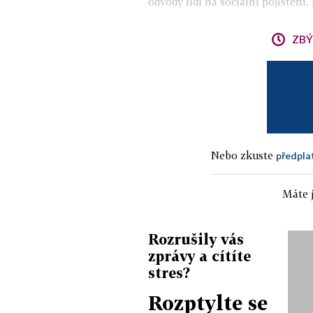
odvody lidí na sociální pojištění.
ZBÝ
Nebo zkuste
předpla
Máte j
Rozrušily vás
zprávy a cítíte
stres?
Rozptylte se