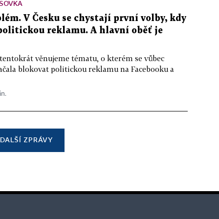
SOVKA
lém. V Česku se chystají první volby, kdy
 politickou reklamu. A hlavní oběť je
 tentokrát věnujeme tématu, o kterém se vůbec
ačala blokovat politickou reklamu na Facebooku a
in.
DALŠÍ ZPRÁVY