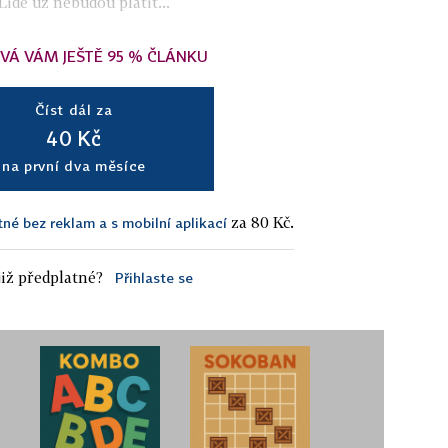
 Lidé už nebudou platit...
VÁ VÁM JEŠTĚ 95 % ČLÁNKU
Číst dál za
40 Kč
na první dva měsíce
za 80 Kč.
tné bez reklam a s mobilní aplikací
iž předplatné?
Přihlaste se