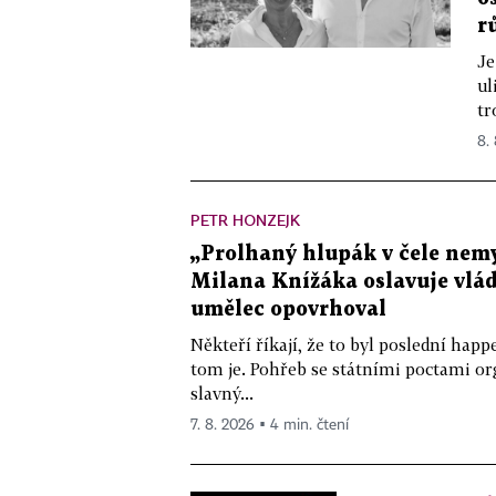
r
Je
ul
tr
8.
PETR HONZEJK
„Prolhaný hlupák v čele nemy
Milana Knížáka oslavuje vlá
umělec opovrhoval
Někteří říkají, že to byl poslední ha
tom je. Pohřeb se státními poctami o
slavný...
7. 8. 2026 ▪ 4 min. čtení