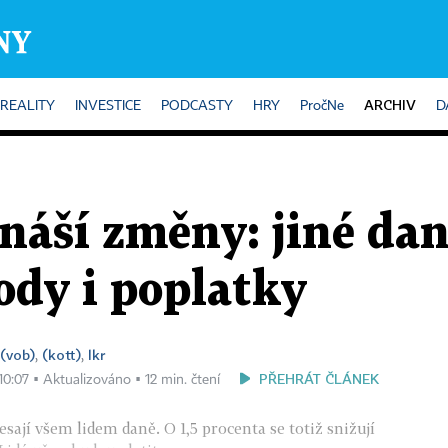
ARCHIV
REALITY
INVESTICE
PODCASTY
HRY
PročNe
D
náší změny: jiné dan
ody i poplatky
(vob)
(kott)
lkr
,
,
PŘEHRÁT ČLÁNEK
 10:07 ▪ Aktualizováno ▪ 12 min. čtení
sají všem lidem daně. O 1,5 procenta se totiž snižují