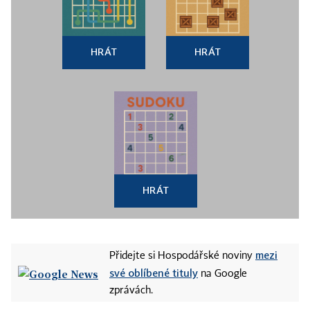
HRÁT
HRÁT
HRÁT
mezi
Přidejte si Hospodářské noviny
své oblíbené tituly
na Google
zprávách.