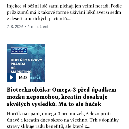
Injekce si běžní lidé sami píchají jen velmi neradi. Podle
průzkumů má k takové formě užívání léků averzi sedm
z deseti amerických pacientů....
7. 8. 2026 ▪ 4 min. čtení
16:13
Biotechnoložka: Omega-3 před úpadkem
mozku nepomohou, kreatin dosahuje
skvělých výsledků. Má to ale háček
Hořčík na spaní, omega-3 pro mozek, železo proti
únavě a kreatin dnes skoro na všechno. Trh s doplňky
stravy slibuje řadu benefitů, ale které z...