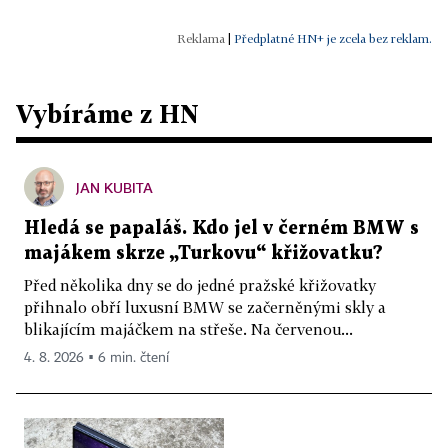
|
Předplatné HN+ je zcela bez reklam.
Vybíráme z HN
JAN KUBITA
Hledá se papaláš. Kdo jel v černém BMW s
majákem skrze „Turkovu“ křižovatku?
Před několika dny se do jedné pražské křižovatky
přihnalo obří luxusní BMW se začerněnými skly a
blikajícím majáčkem na střeše. Na červenou...
4. 8. 2026 ▪ 6 min. čtení