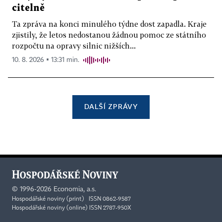
citelně
Ta zpráva na konci minulého týdne dost zapadla. Kraje
zjistily, že letos nedostanou žádnou pomoc ze státního
rozpočtu na opravy silnic nižších...
10. 8. 2026 ▪ 13:31 min.
DALŠÍ ZPRÁVY
©
1996-2026
Economia, a.s.
Hospodářské noviny (print) ISSN 0862-9587
Hospodářské noviny (online) ISSN 2787-950X