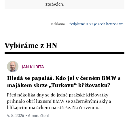
zprávách.
|
Předplatné HN+ je zcela bez reklam.
Vybíráme z HN
JAN KUBITA
Hledá se papaláš. Kdo jel v černém BMW s
majákem skrze „Turkovu“ křižovatku?
Před několika dny se do jedné pražské křižovatky
přihnalo obří luxusní BMW se začerněnými skly a
blikajícím majáčkem na střeše. Na červenou...
4. 8. 2026 ▪ 6 min. čtení