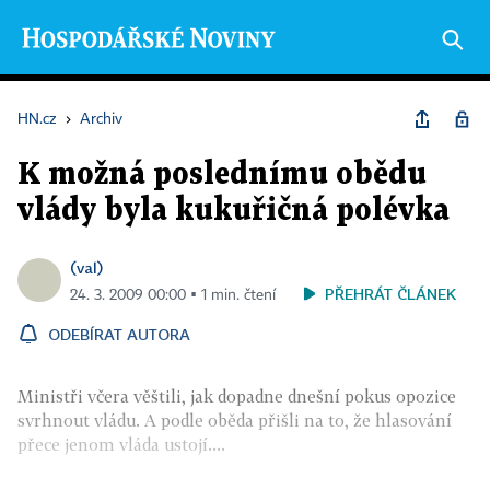
HN.cz
›
Archiv
K možná poslednímu obědu
vlády byla kukuřičná polévka
(val)
PŘEHRÁT ČLÁNEK
24. 3. 2009 00:00 ▪ 1 min. čtení
ODEBÍRAT AUTORA
Ministři včera věštili, jak dopadne dnešní pokus opozice
svrhnout vládu. A podle oběda přišli na to, že hlasování
přece jenom vláda ustojí....