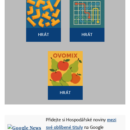
HRÁT
HRÁT
HRÁT
mezi
Přidejte si Hospodářské noviny
své oblíbené tituly
na Google