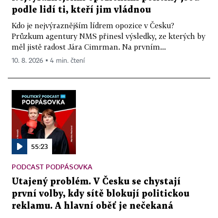
podle lidí ti, kteří jim vládnou
Kdo je nejvýraznějším lídrem opozice v Česku?
Průzkum agentury NMS přinesl výsledky, ze kterých by
měl jistě radost Jára Cimrman. Na prvním...
10. 8. 2026 ▪ 4 min. čtení
55:23
PODCAST PODPÁSOVKA
Utajený problém. V Česku se chystají
první volby, kdy sítě blokují politickou
reklamu. A hlavní oběť je nečekaná