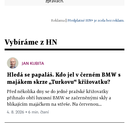
zprávách.
|
Předplatné HN+ je zcela bez reklam.
Vybíráme z HN
JAN KUBITA
Hledá se papaláš. Kdo jel v černém BMW s
majákem skrze „Turkovu“ křižovatku?
Před několika dny se do jedné pražské křižovatky
přihnalo obří luxusní BMW se začerněnými skly a
blikajícím majáčkem na střeše. Na červenou...
4. 8. 2026 ▪ 6 min. čtení