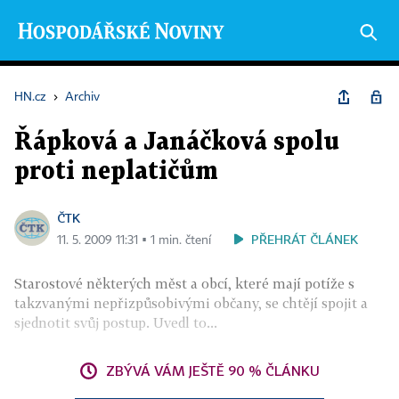
HN.cz
›
Archiv
Řápková a Janáčková spolu
proti neplatičům
ČTK
PŘEHRÁT ČLÁNEK
11. 5. 2009 11:31 ▪ 1 min. čtení
Starostové některých měst a obcí, které mají potíže s
takzvanými nepřizpůsobivými občany, se chtějí spojit a
sjednotit svůj postup. Uvedl to...
ZBÝVÁ VÁM JEŠTĚ 90 % ČLÁNKU