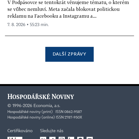
V Podpásovce se tentokrát věnujeme tématu, o kterém
se vůbec nemluví. Meta začala blokovat politickou
reklamu na Facebooku a Instagramu a...
7. 8. 2026 ▪ 55:23 min.
DALŠÍ ZPRÁVY
©
1996-2026
Economia, a.s.
Hospodářské noviny (print) ISSN 0862-9587
Hospodářské noviny (online) ISSN 2787-950X
Certifikováno
Sledujte nás