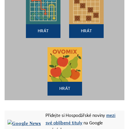
HRÁT
HRÁT
HRÁT
mezi
Přidejte si Hospodářské noviny
své oblíbené tituly
na Google