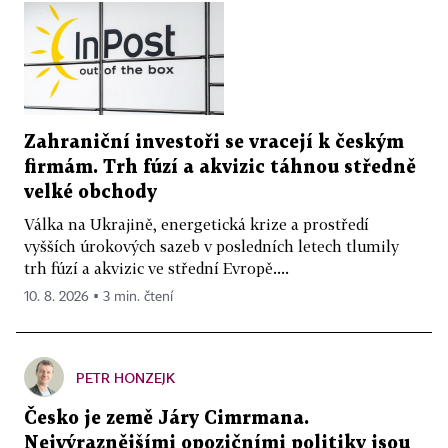
Zahraniční investoři se vracejí k českým
firmám. Trh fúzí a akvizic táhnou středně
velké obchody
Válka na Ukrajině, energetická krize a prostředí
vyšších úrokových sazeb v posledních letech tlumily
trh fúzí a akvizic ve střední Evropě....
10. 8. 2026 ▪ 3 min. čtení
PETR HONZEJK
Česko je země Járy Cimrmana.
Nejvýraznějšími opozičními politiky jsou