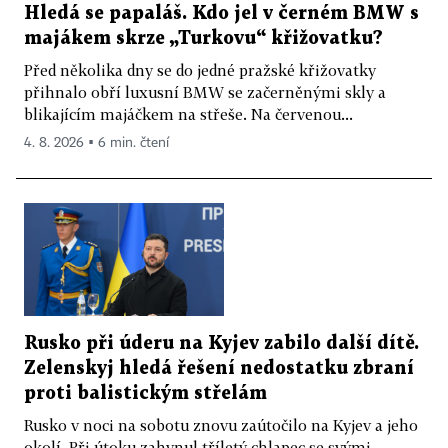
Hledá se papaláš. Kdo jel v černém BMW s
majákem skrze „Turkovu“ křižovatku?
Před několika dny se do jedné pražské křižovatky
přihnalo obří luxusní BMW se začerněnými skly a
blikajícím majáčkem na střeše. Na červenou...
4. 8. 2026 ▪ 6 min. čtení
Rusko při úderu na Kyjev zabilo další dítě.
Zelenskyj hledá řešení nedostatku zbraní
proti balistickým střelám
Rusko v noci na sobotu znovu zaútočilo na Kyjev a jeho
okolí. Při útoku zahynul tříletý chlapec se svými