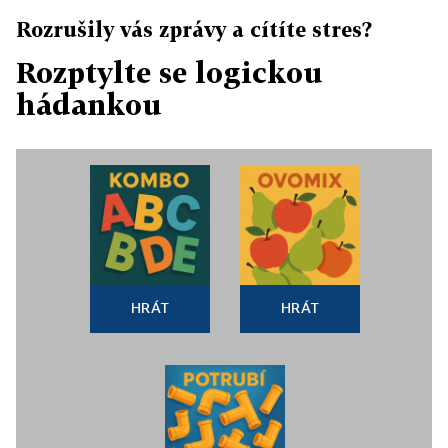
Rozrušily vás zprávy a cítíte stres?
Rozptylte se logickou
hádankou
HRÁT
HRÁT