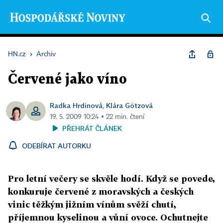
HN.cz
›
Archiv
Červené jako víno
Radka Hrdinová
Klára Götzová
,
19. 5. 2009 10:24 ▪ 22 min. čtení
PŘEHRÁT ČLÁNEK
ODEBÍRAT AUTORKU
Pro letní večery se skvěle hodí. Když se povede,
konkuruje červené z moravských a českých
vinic těžkým jižním vínům svěží chutí,
příjemnou kyselinou a vůní ovoce. Ochutnejte