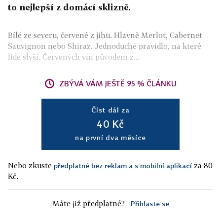
to nejlepší z domácí sklizně.
Bílé ze severu, červené z jihu. Hlavně Merlot, Cabernet
Sauvignon nebo Shiraz. Jednoduché pravidlo, na které
lidé slyší. Červených vín původem z...
ZBÝVÁ VÁM JEŠTĚ 95 % ČLÁNKU
Číst dál za
40 Kč
na první dva měsíce
Nebo zkuste
za 80
předplatné bez reklam a s mobilní aplikací
Kč.
Máte již předplatné?
Přihlaste se