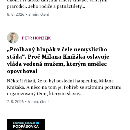
prarodiči. Jeho rodiče a patnáctiletý...
8. 8. 2026 ▪ 3 min. čtení
PETR HONZEJK
„Prolhaný hlupák v čele nemyslícího
stáda“. Proč Milana Knížáka oslavuje
vláda vedená mužem, kterým umělec
opovrhoval
Někteří říkají, že to byl poslední happening Milana
Knížáka. A něco na tom je. Pohřeb se státními poctami
organizovaný těmi, kterými slavný...
7. 8. 2026 ▪ 4 min. čtení