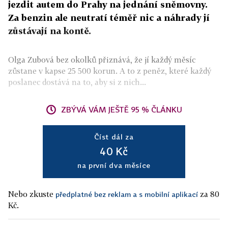
jezdit autem do Prahy na jednání sněmovny.
Za benzin ale neutratí téměř nic a náhrady jí
zůstávají na kontě.
Olga Zubová bez okolků přiznává, že jí každý měsíc
zůstane v kapse 25 500 korun. A to z peněz, které každý
poslanec dostává na to, aby si z nich...
ZBÝVÁ VÁM JEŠTĚ 95 % ČLÁNKU
Číst dál za
40 Kč
na první dva měsíce
Nebo zkuste
za 80
předplatné bez reklam a s mobilní aplikací
Kč.