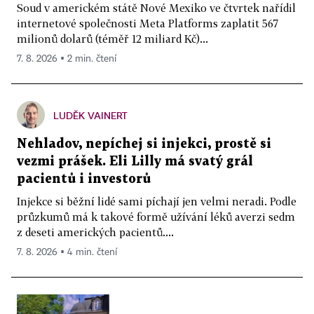
Soud v americkém státě Nové Mexiko ve čtvrtek nařídil
internetové společnosti Meta Platforms zaplatit 567
milionů dolarů (téměř 12 miliard Kč)...
7. 8. 2026 ▪ 2 min. čtení
LUDĚK VAINERT
Nehladov, nepíchej si injekci, prostě si
vezmi prášek. Eli Lilly má svatý grál
pacientů i investorů
Injekce si běžní lidé sami píchají jen velmi neradi. Podle
průzkumů má k takové formě užívání léků averzi sedm
z deseti amerických pacientů....
7. 8. 2026 ▪ 4 min. čtení