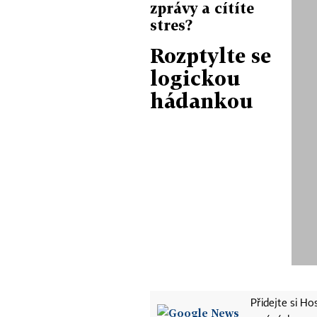
zprávy a cítíte
stres?
Rozptylte se
logickou
hádankou
Přidejte si H