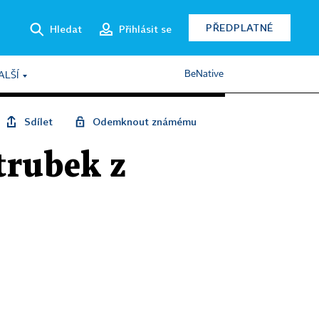
PŘEDPLATNÉ
Hledat
Přihlásit se
BeNative
ALŠÍ
Sdílet
Odemknout známému
trubek z