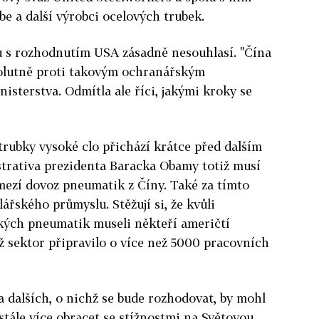
be a další výrobci ocelových trubek.
 s rozhodnutím USA zásadně nesouhlasí. "Čína
ezolutně proti takovým ochranářským
isterstva. Odmítla ale říci, jakými kroky se
trubky vysoké clo přichází krátce před dalším
trativa prezidenta Baracka Obamy totiž musí
omezí dovoz pneumatik z Číny. Také za tímto
ářského průmyslu. Stěžují si, že kvůli
ých pneumatik museli někteří američtí
ž sektor připravilo o více než 5000 pracovních
a dalších, o nichž se bude rozhodovat, by mohl
stále více obracet se stížnostmi na Světovou