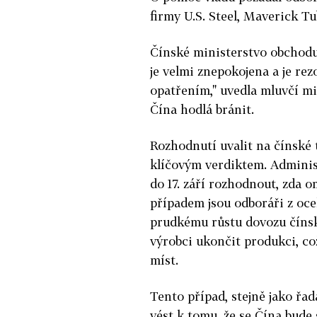
firmy U.S. Steel, Maverick Tu
Čínské ministerstvo obchodu
je velmi znepokojena a je r
opatřením," uvedla mluvčí min
Čína hodlá bránit.
Rozhodnutí uvalit na čínské 
klíčovým verdiktem. Adminis
do 17. září rozhodnout, zda 
případem jsou odboráři z ocel
prudkému růstu dovozu čínsk
výrobci ukončit produkci, co
míst.
Tento případ, stejně jako řad
vést k tomu, že se Čína bude 