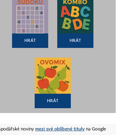
HRÁT
HRÁT
HRÁT
mezi své oblíbené tituly
ospodářské noviny
na Google