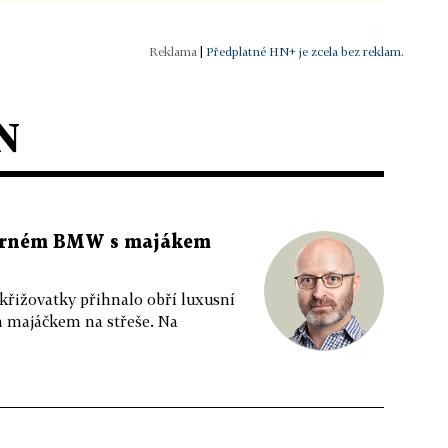
|
Předplatné HN+ je zcela bez reklam.
N
 černém BMW s majákem
 křižovatky přihnalo obří luxusní
m majáčkem na střeše. Na