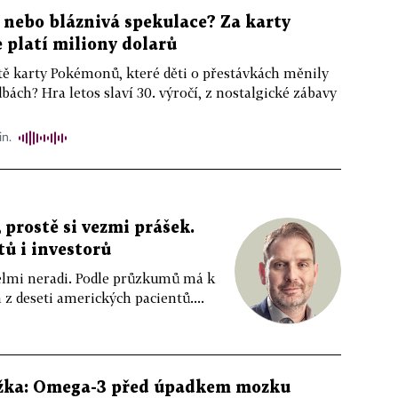
, nebo bláznivá spekulace? Za karty
platí miliony dolarů
ště karty Pokémonů, které děti o přestávkách měnily
bách? Hra letos slaví 30. výročí, z nostalgické zábavy
in.
 prostě si vezmi prášek.
tů i investorů
 velmi neradi. Podle průzkumů má k
z deseti amerických pacientů....
žka: Omega-3 před úpadkem mozku