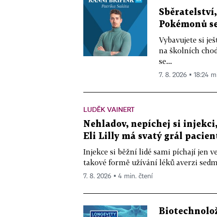
Sběratelství
Pokémonů se 
Vybavujete si je
na školních chod
se...
7. 8. 2026 ▪ 18:24 m
LUDĚK VAINERT
Nehladov, nepíchej si injekci,
Eli Lilly má svatý grál pacien
Injekce si běžní lidé sami píchají jen
takové formě užívání léků averzi sedm 
7. 8. 2026 ▪ 4 min. čtení
Biotechnolo