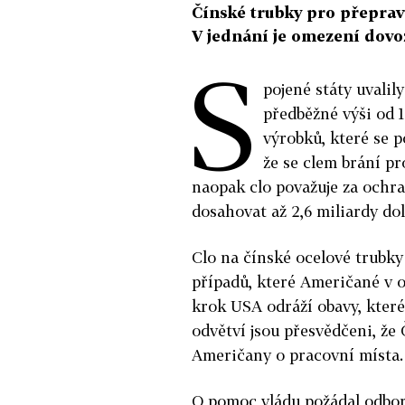
Čínské trubky pro přeprav
V jednání je omezení dov
S
pojené státy uvalil
předběžné výši od 1
výrobků, které se p
že se clem brání p
naopak clo považuje za ochr
dosahovat až 2,6 miliardy dol
Clo na čínské ocelové trubky 
případů, které Američané v o
krok USA odráží obavy, které
odvětví jsou přesvědčeni, že 
Američany o pracovní místa.
O pomoc vládu požádal odbor