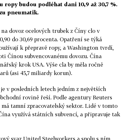
u ropy budou podléhat dani 10,9 až 30,7 %.
ozu pneumatik.
y na dovoz ocelových trubek z Číny clo v
0,90 do 30,69 procenta. Opatření se týká
oužívají k přepravě ropy, a Washington tvrdí,
roti Čínou subvencovanému dovozu. Čína
anářský krok USA. Výše cla by měla ročně
arů (asi 45,7 miliardy korun).
je v posledních letech jedním z největších
bchodní rovině řeší. Podle agentury Reuters
 má tamní zpracovatelský sektor. Lidé v tomto
Čína využívá státních subvencí, a připravuje tak
ový svaz United Steelworkers a spolu s ním