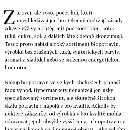
Z
ároveň ale roste počet lidí, kteří
nevyhledávají jen bio. Obecně dodržují zásady
zdravé výživy a chtějí mít pod kontrolou, kolik
tuků, cukru, soli a dalších látek denně zkonzumují.
Tesco proto nabízí široký sortiment biopotravin,
výrobků bez ztužených tuků, syntetických barviv,
aromat a sladidel nebo se sníženou energetickou
hodnotou.
Nákup biopotravin ve velkých obchodech přináší
řadu výhod. Hypermarkety nenabízejí jen úzký
specializovaný sortiment, ale skutečně širokou
škálu potravin i nápojů v bio kvalitě. Ačkoliv by
některé zákazníky od výrobků v bio kvalitě mohla
odrazovat jejich obvykle vyšší cena, u biopotravin v
hypermarketech se jí nemusejí obávat. Díky velkým