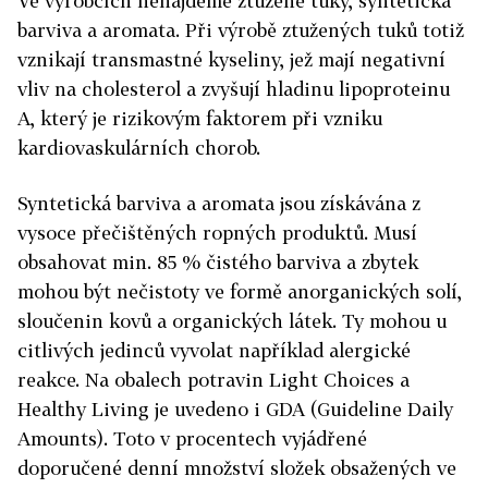
Ve výrobcích nenajdeme ztužené tuky, syntetická
barviva a aromata. Při výrobě ztužených tuků totiž
vznikají transmastné kyseliny, jež mají negativní
vliv na cholesterol a zvyšují hladinu lipoproteinu
A, který je rizikovým faktorem při vzniku
kardiovaskulárních chorob.
Syntetická barviva a aromata jsou získávána z
vysoce přečištěných ropných produktů. Musí
obsahovat min. 85 % čistého barviva a zbytek
mohou být nečistoty ve formě anorganických solí,
sloučenin kovů a organických látek. Ty mohou u
citlivých jedinců vyvolat například alergické
reakce. Na obalech potravin Light Choices a
Healthy Living je uvedeno i GDA (Guideline Daily
Amounts). Toto v procentech vyjádřené
doporučené denní množství složek obsažených ve