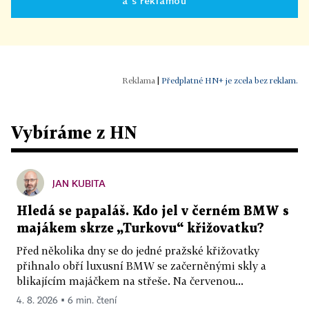
a s reklamou
|
Předplatné HN+ je zcela bez reklam.
Vybíráme z HN
JAN KUBITA
Hledá se papaláš. Kdo jel v černém BMW s
majákem skrze „Turkovu“ křižovatku?
Před několika dny se do jedné pražské křižovatky
přihnalo obří luxusní BMW se začerněnými skly a
blikajícím majáčkem na střeše. Na červenou...
4. 8. 2026 ▪ 6 min. čtení