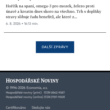
Hořčík na spaní, omega-3 pro mozek, železo proti
únavě a kreatin dnes skoro na všechno. Trh s doplňky
stravy slibuje řadu benefitů, ale které z...
6. 8. 2026 ▪ 16:13 min.
DALŠÍ ZPRÁVY
©
1996-2026
Economia, a.s.
Hospodářské noviny (print) ISSN 0862-9587
Hospodářské noviny (online) ISSN 2787-950X
Certifikováno
Sledujte nás