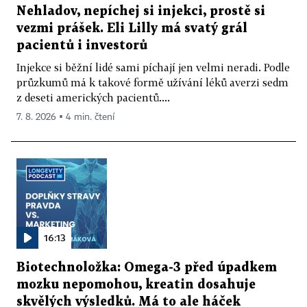
Nehladov, nepíchej si injekci, prostě si
vezmi prášek. Eli Lilly má svatý grál
pacientů i investorů
Injekce si běžní lidé sami píchají jen velmi neradi. Podle
průzkumů má k takové formě užívání léků averzi sedm
z deseti amerických pacientů....
7. 8. 2026 ▪ 4 min. čtení
16:13
Biotechnoložka: Omega-3 před úpadkem
mozku nepomohou, kreatin dosahuje
skvělých výsledků. Má to ale háček