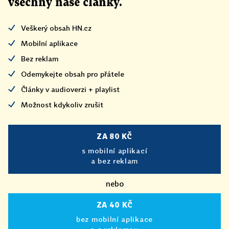
všechny naše články
.
Veškerý obsah HN.cz
Mobilní aplikace
Bez reklam
Odemykejte obsah pro přátele
Články v audioverzi + playlist
Možnost kdykoliv zrušit
ZA 80 KČ
s mobilní aplikací
a bez reklam
nebo
ZA 40 KČ
bez mobilní aplikace