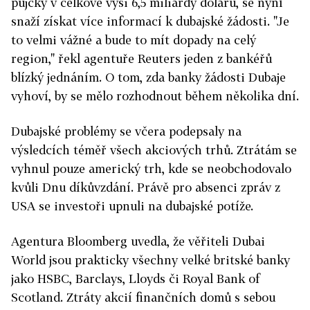
půjčky v celkové výši 6,5 miliardy dolarů, se nyní
snaží získat více informací k dubajské žádosti. "Je
to velmi vážné a bude to mít dopady na celý
region," řekl agentuře Reuters jeden z bankéřů
blízký jednáním. O tom, zda banky žádosti Dubaje
vyhoví, by se mělo rozhodnout během několika dní.
Dubajské problémy se včera podepsaly na
výsledcích téměř všech akciových trhů. Ztrátám se
vyhnul pouze americký trh, kde se neobchodovalo
kvůli Dnu díkůvzdání. Právě pro absenci zpráv z
USA se investoři upnuli na dubajské potíže.
Agentura Bloomberg uvedla, že věřiteli Dubai
World jsou prakticky všechny velké britské banky
jako HSBC, Barclays, Lloyds či Royal Bank of
Scotland. Ztráty akcií finančních domů s sebou