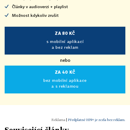
Články v audioverzi + playlist
Možnost kdykoliv zrušit
ZA 80 KČ
s mobilní aplikací
a bez reklam
nebo
ZA 40 KČ
bez mobilní aplikace
a s reklamou
|
Předplatné HN+ je zcela bez reklam.
Související články