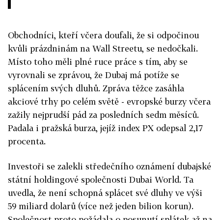
Obchodníci, kteří včera doufali, že si odpočinou
kvůli prázdninám na Wall Streetu, se nedočkali.
Místo toho měli plné ruce práce s tím, aby se
vyrovnali se zprávou, že Dubaj má potíže se
splácením svých dluhů. Zpráva těžce zasáhla
akciové trhy po celém světě - evropské burzy včera
zažily nejprudší pád za posledních sedm měsíců.
Padala i pražská burza, jejíž index PX odepsal 2,17
procenta.
Investoři se zalekli středečního oznámení dubajské
státní holdingové společnosti Dubai World. Ta
uvedla, že není schopná splácet své dluhy ve výši
59 miliard dolarů (více než jeden bilion korun).
Společnost proto požádala o posunutí splátek až na