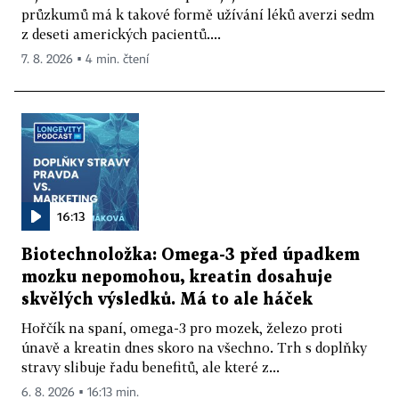
průzkumů má k takové formě užívání léků averzi sedm
z deseti amerických pacientů....
7. 8. 2026 ▪ 4 min. čtení
16:13
Biotechnoložka: Omega-3 před úpadkem
mozku nepomohou, kreatin dosahuje
skvělých výsledků. Má to ale háček
Hořčík na spaní, omega-3 pro mozek, železo proti
únavě a kreatin dnes skoro na všechno. Trh s doplňky
stravy slibuje řadu benefitů, ale které z...
6. 8. 2026 ▪ 16:13 min.