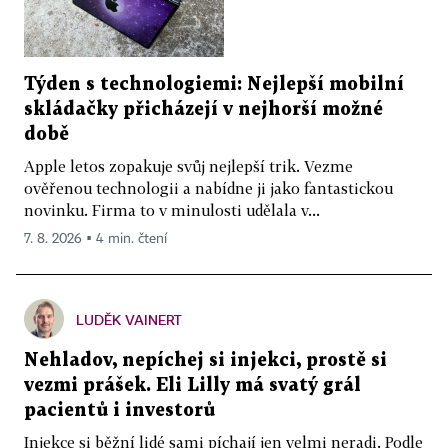
Týden s technologiemi: Nejlepší mobilní
skládačky přicházejí v nejhorší možné
době
Apple letos zopakuje svůj nejlepší trik. Vezme
ověřenou technologii a nabídne ji jako fantastickou
novinku. Firma to v minulosti udělala v...
7. 8. 2026 ▪ 4 min. čtení
LUDĚK VAINERT
Nehladov, nepíchej si injekci, prostě si
vezmi prášek. Eli Lilly má svatý grál
pacientů i investorů
Injekce si běžní lidé sami píchají jen velmi neradi. Podle