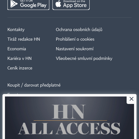
Kontakty
Ochrana osobních údajů
Tiráž redakce HN
Prohlášení o cookies
Economia
Nastavení soukromí
Kariéra v HN
Všeobecné smluvní podmínky
Ceník inzerce
Koupit / darovat předplatné
Eventy
×
Newslettery
RSS kanály
Autorská práva vykonává vydavatel. Bez písemného svolení vydavatele je