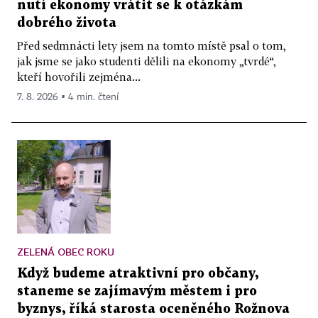
nutí ekonomy vrátit se k otázkám
dobrého života
Před sedmnácti lety jsem na tomto místě psal o tom,
jak jsme se jako studenti dělili na ekonomy „tvrdé“,
kteří hovořili zejména...
7. 8. 2026 ▪ 4 min. čtení
ZELENÁ OBEC ROKU
Když budeme atraktivní pro občany,
staneme se zajímavým městem i pro
byznys, říká starosta oceněného Rožnova