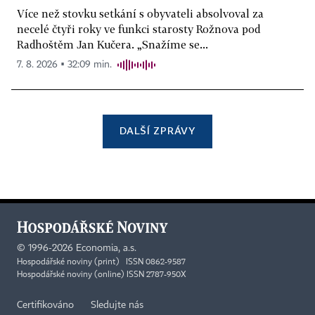
Více než stovku setkání s obyvateli absolvoval za
necelé čtyři roky ve funkci starosty Rožnova pod
Radhoštěm Jan Kučera. „Snažíme se...
7. 8. 2026 ▪ 32:09 min.
DALŠÍ ZPRÁVY
©
1996-2026
Economia, a.s.
Hospodářské noviny (print) ISSN 0862-9587
Hospodářské noviny (online) ISSN 2787-950X
Certifikováno
Sledujte nás