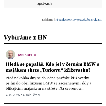
zprávách.
|
Předplatné HN+ je zcela bez reklam.
Vybíráme z HN
JAN KUBITA
Hledá se papaláš. Kdo jel v černém BMW s
majákem skrze „Turkovu“ křižovatku?
Před několika dny se do jedné pražské křižovatky
přihnalo obří luxusní BMW se začerněnými skly a
blikajícím majáčkem na střeše. Na červenou...
4. 8. 2026 ▪ 6 min. čtení