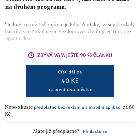
na druhém programu.
"Jediné, co mě teď zajímá, je Pilát Pontský," zašeptá mladý
básník Ivan Nikolajevič Bezdomovec chvíli před tím, než
upadne do...
ZBÝVÁ VÁM JEŠTĚ 90 % ČLÁNKU
Číst dál za
40 Kč
na první dva měsíce
Nebo zkuste
za 80
předplatné bez reklam a s mobilní aplikací
Kč.
Máte již předplatné?
Přihlaste se