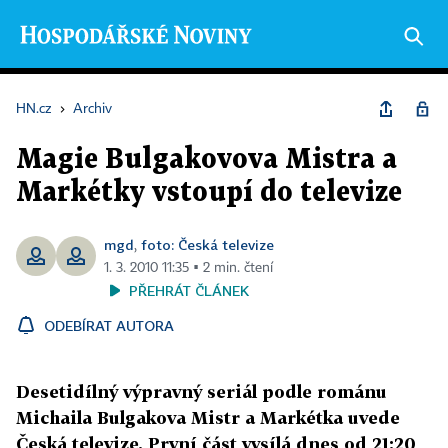
HN.cz
›
Archiv
Magie Bulgakovova Mistra a
Markétky vstoupí do televize
mgd
foto: Česká televize
,
1. 3. 2010 11:35 ▪ 2 min. čtení
PŘEHRÁT ČLÁNEK
ODEBÍRAT AUTORA
Desetidílný výpravný seriál podle románu
Michaila Bulgakova Mistr a Markétka uvede
Česká televize. První část vysílá dnes od 21:20