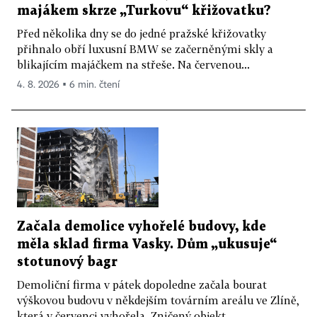
majákem skrze „Turkovu“ křižovatku?
Před několika dny se do jedné pražské křižovatky
přihnalo obří luxusní BMW se začerněnými skly a
blikajícím majáčkem na střeše. Na červenou...
4. 8. 2026 ▪ 6 min. čtení
Začala demolice vyhořelé budovy, kde
měla sklad firma Vasky. Dům „ukusuje“
stotunový bagr
Demoliční firma v pátek dopoledne začala bourat
výškovou budovu v někdejším továrním areálu ve Zlíně,
která v červenci vyhořela. Zničený objekt...