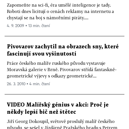
Zapomeňte na sci-fi, éra umělé inteligence je tady.
Roboti dnes licitují o cenách reklamy na internetu a
chystají se na boj s námořními piráty....
4. 9. 2009 ▪ 13 min. čtení
Pivovarov zachytil na obrazech sny, které
fascinují svou vyšinutostí
Práce českého malíře ruského původu vystavuje
Moravská galerie v Brně. Pivovarov střídá fantaskně-
geometrické výjevy s odkazy geometrické...
26. 3. 2010 ▪ 4 min. čtení
VIDEO Malířský génius v akci: Proč je
někdy lepší bič než štětec
Jiří Georg Dokoupil, světově proslulý malíř českého
původu, se sešel v Jízdárně Pražského hradu s Petrem