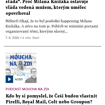
stáda“. Proč Milana Knížáka oslavuje
vláda vedená mužem, kterým umělec
opovrhoval
Někteří říkají, že to byl poslední happening Milana
Knížáka. A něco na tom je. Pohřeb se státními poctami
organizovaný těmi, kterými slavný...
7. 8. 2026 ▪ 4 min. čtení
41:51
PODCAST MOUCHA NA ZDI
Kdo by si pomyslel, že Češi budou vlastnit
Pirelli, Royal Mail, Colt nebo Groupon?