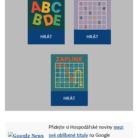
HRÁT
HRÁT
HRÁT
mezi
Přidejte si Hospodářské noviny
své oblíbené tituly
na Google