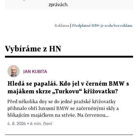
zprávách.
|
Předplatné HN+ je zcela bez reklam.
Vybíráme z HN
JAN KUBITA
Hledá se papaláš. Kdo jel v černém BMW s
majákem skrze „Turkovu“ křižovatku?
Před několika dny se do jedné pražské křižovatky
přihnalo obří luxusní BMW se začerněnými skly a
blikajícím majáčkem na střeše. Na červenou...
4. 8. 2026 ▪ 6 min. čtení