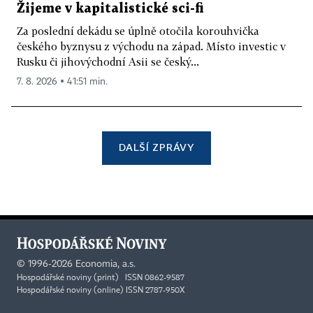
Žijeme v kapitalistické sci-fi
Za poslední dekádu se úplně otočila korouhvička
českého byznysu z východu na západ. Místo investic v
Rusku či jihovýchodní Asii se český...
7. 8. 2026 ▪ 41:51 min.
DALŠÍ ZPRÁVY
©
1996-2026
Economia, a.s.
Hospodářské noviny (print) ISSN 0862-9587
Hospodářské noviny (online) ISSN 2787-950X