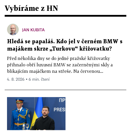
Vybíráme z HN
JAN KUBITA
Hledá se papaláš. Kdo jel v černém BMW s
majákem skrze „Turkovu“ křižovatku?
Před několika dny se do jedné pražské křižovatky
přihnalo obří luxusní BMW se začerněnými skly a
blikajícím majáčkem na střeše. Na červenou...
4. 8. 2026 ▪ 6 min. čtení