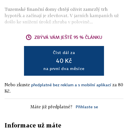
Tuzemské finanční domy chtějí oživit zamrzlý trh
hypoték a začínají je zlevňovat. V jarních kampaních už
došlo ke snížení úroků zhruba v polovině...
ZBÝVÁ VÁM JEŠTĚ 95 % ČLÁNKU
Číst dál za
40 Kč
na první dva měsíce
Nebo zkuste
za 80
předplatné bez reklam a s mobilní aplikací
Kč.
Máte již předplatné?
Přihlaste se
Informace už máte