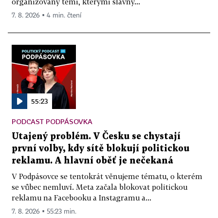
organizovaný těmi, kterými slavný...
7. 8. 2026 ▪ 4 min. čtení
55:23
PODCAST PODPÁSOVKA
Utajený problém. V Česku se chystají
první volby, kdy sítě blokují politickou
reklamu. A hlavní oběť je nečekaná
V Podpásovce se tentokrát věnujeme tématu, o kterém
se vůbec nemluví. Meta začala blokovat politickou
reklamu na Facebooku a Instagramu a...
7. 8. 2026 ▪ 55:23 min.