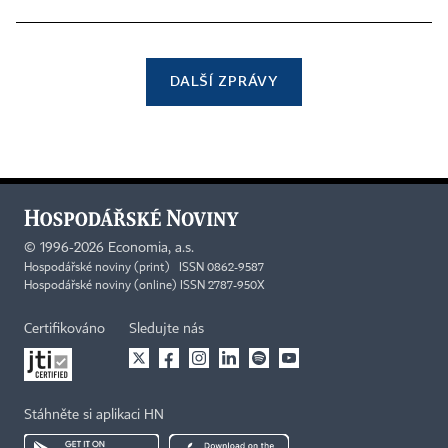
DALŠÍ ZPRÁVY
©
1996-2026
Economia, a.s.
Hospodářské noviny (print) ISSN 0862-9587
Hospodářské noviny (online) ISSN 2787-950X
Certifikováno
Sledujte nás
Stáhněte si aplikaci HN