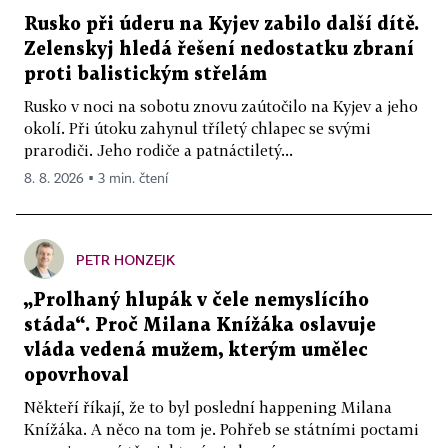
Rusko při úderu na Kyjev zabilo další dítě.
Zelenskyj hledá řešení nedostatku zbraní
proti balistickým střelám
Rusko v noci na sobotu znovu zaútočilo na Kyjev a jeho
okolí. Při útoku zahynul tříletý chlapec se svými
prarodiči. Jeho rodiče a patnáctiletý...
8. 8. 2026 ▪ 3 min. čtení
PETR HONZEJK
„Prolhaný hlupák v čele nemyslícího
stáda“. Proč Milana Knížáka oslavuje
vláda vedená mužem, kterým umělec
opovrhoval
Někteří říkají, že to byl poslední happening Milana
Knížáka. A něco na tom je. Pohřeb se státními poctami