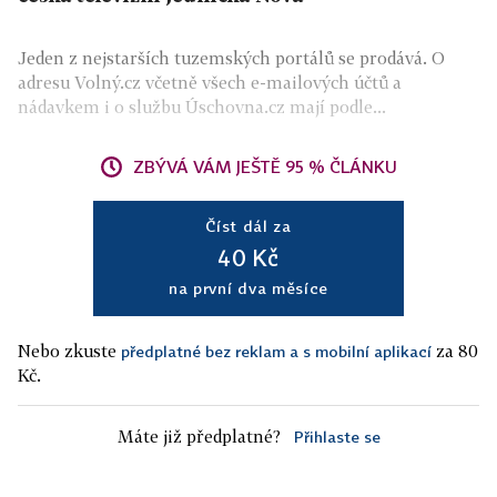
Jeden z nejstarších tuzemských portálů se prodává. O
adresu Volný.cz včetně všech e-mailových účtů a
nádavkem i o službu Úschovna.cz mají podle...
ZBÝVÁ VÁM JEŠTĚ 95 % ČLÁNKU
Číst dál za
40 Kč
na první dva měsíce
Nebo zkuste
za 80
předplatné bez reklam a s mobilní aplikací
Kč.
Máte již předplatné?
Přihlaste se