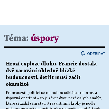
Téma:
úspory
ODEBÍRAT
Hrozí exploze dluhu. Francie dostala
dvě varování ohledně blízké
budoucnosti, šetřit musí začít
okamžitě
Francouzští politici už nemohou odkládat reformy a
úsporná opatření – to je závěr dvou nezávislých analýz,
které si zadal sám stát. S razantními kroky je podle
nich nutné začít okamžitě, už v rozpočtu na příští rok.