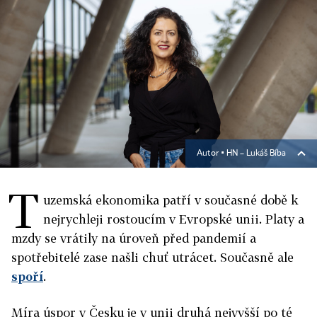
Autor ▪
HN – Lukáš Bíba
T
uzemská ekonomika patří v současné době k
nejrychleji rostoucím v Evropské unii. Platy a
mzdy se vrátily na úroveň před pandemií a
spotřebitelé zase našli chuť utrácet. Současně ale
spoří
.
Míra úspor v Česku je v unii druhá nejvyšší po té