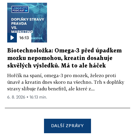
16:13
Biotechnoložka: Omega-3 před úpadkem
mozku nepomohou, kreatin dosahuje
skvělých výsledků. Má to ale háček
Hořčík na spaní, omega-3 pro mozek, železo proti
únavě a kreatin dnes skoro na všechno. Trh s doplňky
stravy slibuje řadu benefitů, ale které z...
6. 8. 2026 ▪ 16:13 min.
DALŠÍ ZPRÁVY