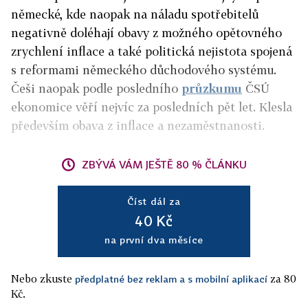
německé, kde naopak na náladu spotřebitelů
negativně doléhají obavy z možného opětovného
zrychlení inflace a také politická nejistota spojená
s reformami německého důchodového systému.
Češi naopak podle posledního
průzkumu
ČSÚ
ekonomice věří nejvíc za posledních pět let. Klesla
především obava z inflace a nezaměstnanosti.
ZBÝVÁ VÁM JEŠTĚ 80 % ČLÁNKU
Číst dál za
40 Kč
na první dva měsíce
Nebo zkuste
za 80
předplatné bez reklam a s mobilní aplikací
Kč.