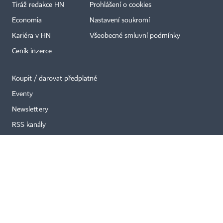
Tiráž redakce HN
Prohlášení o cookies
×
Economia
Nastavení soukromí
Kariéra v HN
Všeobecné smluvní podmínky
Ceník inzerce
Koupit / darovat předplatné
Eventy
Newslettery
RSS kanály
Autorská práva vykonává vydavatel. Bez písemného svolení vydavatele je
zakázáno jakékoli užití částí nebo celku díla, zejména rozmnožování a šíření
jakýmkoli způsobem, mechanickým nebo elektronickým, v českém nebo
jiném jazyce. Bez souhlasu vydavatele je zakázáno též rozmnožování
obsahu pro účely automatizované analýzy textů nebo dat
podle ustanovení § 39c autorského zákona.