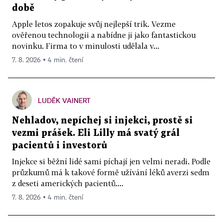
době
Apple letos zopakuje svůj nejlepší trik. Vezme
ověřenou technologii a nabídne ji jako fantastickou
novinku. Firma to v minulosti udělala v...
7. 8. 2026 ▪ 4 min. čtení
LUDĚK VAINERT
Nehladov, nepíchej si injekci, prostě si
vezmi prášek. Eli Lilly má svatý grál
pacientů i investorů
Injekce si běžní lidé sami píchají jen velmi neradi. Podle
průzkumů má k takové formě užívání léků averzi sedm
z deseti amerických pacientů....
7. 8. 2026 ▪ 4 min. čtení