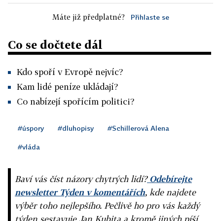
Máte již předplatné?
Přihlaste se
Co se dočtete dál
Kdo spoří v Evropě nejvíc?
Kam lidé peníze ukládají?
Co nabízejí spořícím politici?
#úspory
#dluhopisy
#Schillerová Alena
#vláda
Baví vás číst názory chytrých lidí?
Odebírejte
newsletter Týden v komentářích
, kde najdete
výběr toho nejlepšího. Pečlivě ho pro vás každý
týden sestavuje Jan Kubita a kromě jiných píší