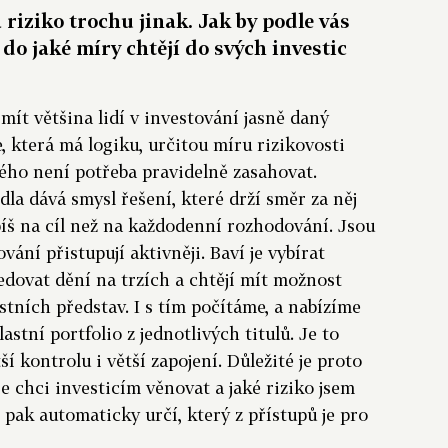
 riziko trochu jinak. Jak by podle vás
 do jaké míry chtějí do svých investic
ít většina lidí v investování jasně daný
, která má logiku, určitou míru rizikovosti
ého není potřeba pravidelně zasahovat.
la dává smysl řešení, které drží směr za něj
íš na cíl než na každodenní rozhodování. Jsou
ování přistupují aktivněji. Baví je vybírat
edovat dění na trzích a chtějí mít možnost
stních představ. I s tím počítáme, a nabízíme
astní portfolio z jednotlivých titulů. Je to
tší kontrolu i větší zapojení. Důležité je proto
gie chci investicím věnovat a jaké riziko jsem
pak automaticky určí, který z přístupů je pro