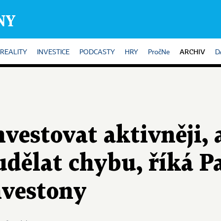
ARCHIV
REALITY
INVESTICE
PODCASTY
HRY
PročNe
D
investovat aktivněji, 
udělat chybu, říká P
nvestony