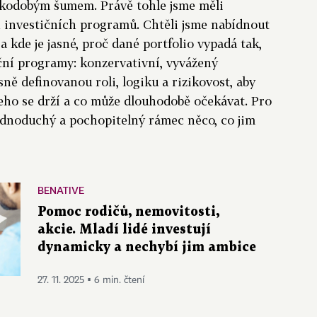
tkodobým šumem. Právě tohle jsme měli
h investičních programů. Chtěli jsme nabídnout
 a kde je jasné, proč dané portfolio vypadá tak,
ční programy: konzervativní, vyvážený
sně definovanou roli, logiku a rizikovost, aby
čeho se drží a co může dlouhodobě očekávat. Pro
 jednoduchý a pochopitelný rámec něco, co jim
BENATIVE
Pomoc rodičů, nemovitosti,
akcie. Mladí lidé investují
dynamicky a nechybí jim ambice
27. 11. 2025 ▪ 6 min. čtení