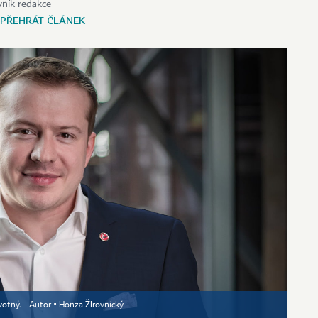
vník redakce
PŘEHRÁT ČLÁNEK
ovotný.
Autor ▪
Honza ŽIrovnický