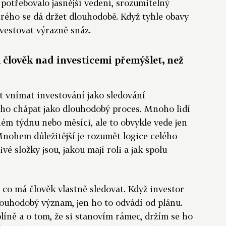
 potřebovalo jasnější vedení, srozumitelný
rého se dá držet dlouhodobě. Když tyhle obavy
vestovat výrazně snáz.
l člověk nad investicemi přemýšlet, než
at vnímat investování jako sledování
 ho chápat jako dlouhodobý proces. Mnoho lidí
aném týdnu nebo měsíci, ale to obvykle vede jen
ohem důležitější je rozumět logice celého
ivé složky jsou, jakou mají roli a jak spolu
 co má člověk vlastně sledovat. Když investor
louhodobý význam, jen ho to odvádí od plánu.
líně a o tom, že si stanovím rámec, držím se ho