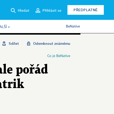
PŘEDPLATNÉ
Hledat
Přihlásit se
BeNative
ALŠÍ
Sdílet
Odemknout známému
Co je BeNative
ale pořád
atrik