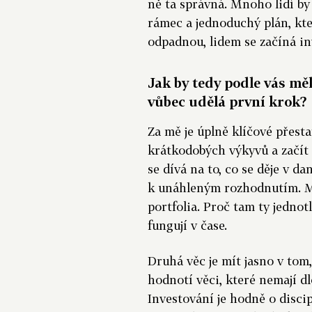
ně ta správná. Mnoho lidí by
rámec a jednoduchý plán, kte
odpadnou, lidem se začíná in
Jak by tedy podle vás mě
vůbec udělá první krok?
Za mě je úplně klíčové přest
krátkodobých výkyvů a začít
se dívá na to, co se děje v d
k unáhleným rozhodnutím. Mn
portfolia. Proč tam ty jednotl
fungují v čase.
Druhá věc je mít jasno v tom,
hodnotí věci, které nemají d
Investování je hodně o discip