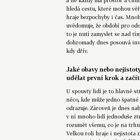
a ne každý má prostor a chuť 
hledá cestu, které mohou věř
hraje bezpochyby i čas. Mnoho
uvědomuje, že období pro odc
to je nutí zamyslet se nad tí
dohromady dnes posouvá inve
kdy dřív.
Jaké obavy nebo nejistot
udělat první krok a začít
U spousty lidí je to hlavně s
něco, kde může jedno špatné r
odrazuje. Zároveň je dnes nab
v ní mnoho lidí jednoduše ztr
rozumět všemu, co je na trhu 
Velkou roli hraje i nejistota 