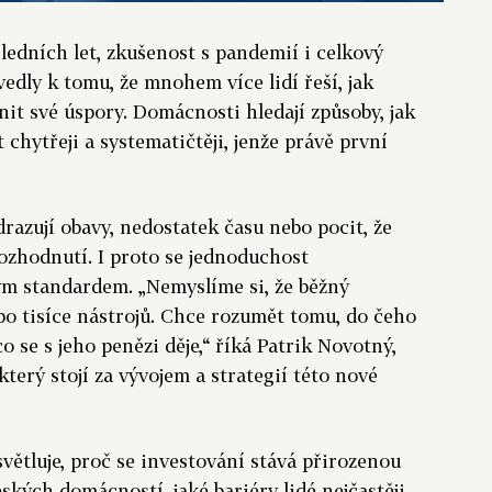
ledních let, zkušenost s pandemií i celkový
vedly k tomu, že mnohem více lidí řeší, jak
it své úspory. Domácnosti hledají způsoby, jak
 chytřeji a systematičtěji, jenže právě první
razují obavy, nedostatek času nebo pocit, že
rozhodnutí. I proto se jednoduchost
ým standardem. „Nemyslíme si, že běžný
bo tisíce nástrojů. Chce rozumět tomu, do čeho
co se s jeho penězi děje,“ říká Patrik Novotný,
který stojí za vývojem a strategií této nové
větluje, proč se investování stává přirozenou
ských domácností, jaké bariéry lidé nejčastěji