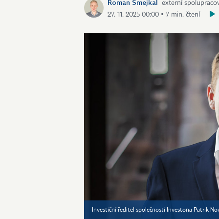
Roman Smejkal
externí spolupraco
27. 11. 2025 00:00 ▪ 7 min. čtení
Investiční ředitel společnosti Investona Patrik N