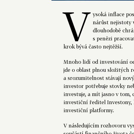
V
ysoká inflace pos
nárůst nejistoty 
dlouhodobě chrán
s penězi pracovat
krok bývá často nejtěžší.
Mnoho lidí od investování od
jde o oblast plnou složitých 
a srozumitelnost stávají nov
investor potřebuje stovky ne
investuje, a mít jasno v tom, 
investiční ředitel Investony, 
investiční platformy.
V následujícím rozhovoru vys
součástí finančního života če