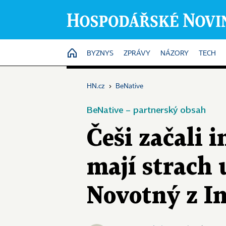
HOME
BYZNYS
ZPRÁVY
NÁZORY
TECH
HN.cz
›
BeNative
BeNative – partnerský obsah
Češi začali 
mají strach 
Novotný z I