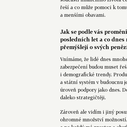
řeší a co může pomoci k tomu,
a menšími obavami.
Jak se podle vás proměn
posledních let a co dnes 
přemýšlejí o svých penězí
Vnímáme, že lidé dnes mnohem
zabezpečení budou muset řeši
i demografické trendy. Prod
a státní systém v budoucnu 
úroveň podpory jako dnes. Do
daleko strategičtěji.
Zároveň ale vidím i jiný posu
ohromné množství možností. P