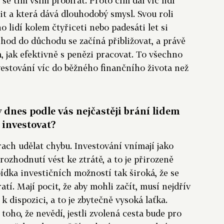
se tím vším probírat. Proto čím dál víc lidí
it a která dává dlouhodobý smysl. Svou roli
 lidí kolem čtyřiceti nebo padesáti let si
hod do důchodu se začíná přibližovat, a právě
m, jak efektivně s penězi pracovat. To všechno
stování víc do běžného finančního života než
y dnes podle vás nejčastěji brání lidem
 investovat?
trach udělat chybu. Investování vnímají jako
ozhodnutí vést ke ztrátě, a to je přirozeně
ídka investičních možností tak široká, že se
atí. Mají pocit, že aby mohli začít, musí nejdřív
k dispozici, a to je zbytečně vysoká laťka.
z toho, že nevědí, jestli zvolená cesta bude pro