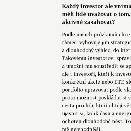
Každý investor ale vnímá
měli lidé uvažovat o tom,
aktivně zasahovat?
Podle našich průzkumů chce m
rámec. Vyhovuje jim strategie
a dlouhodobý výhled, do kter
Takovému investorovi zpravid
a umožní mu soustředit se sp
ale i investoři, kteří k invest
konkrétní akcie nebo ETF, sl
portfolio upravovat podle vla
proto možnost poskládat si vl
cesta pro lidi, kteří chtějí vě
ujasnit si, kolik času a ener
ochoten dlouhodobě nést. To 
mě nejvhodnější.