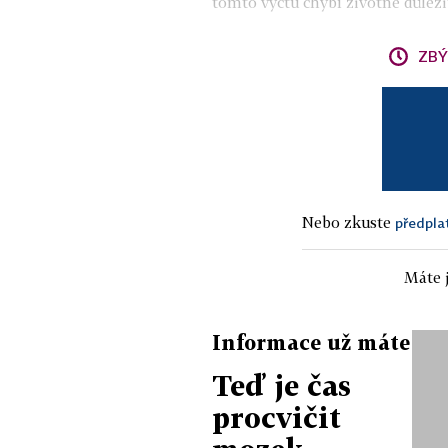
tomto výčtu chybí životně důležit
ZBÝ
Nebo zkuste
předpla
Máte j
Informace už máte
Teď je čas
procvičit