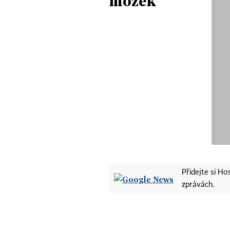
mozek
Přidejte si H
zprávách.