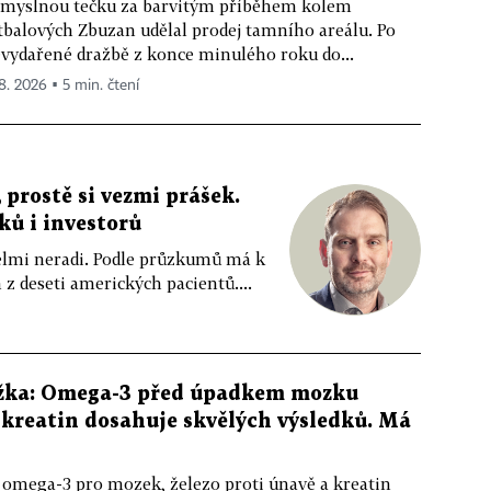
myslnou tečku za barvitým příběhem kolem
tbalových Zbuzan udělal prodej tamního areálu. Po
vydařené dražbě z konce minulého roku do...
 8. 2026 ▪ 5 min. čtení
 prostě si vezmi prášek.
íků i investorů
 velmi neradi. Podle průzkumů má k
z deseti amerických pacientů....
žka: Omega-3 před úpadkem mozku
kreatin dosahuje skvělých výsledků. Má
 omega-3 pro mozek, železo proti únavě a kreatin