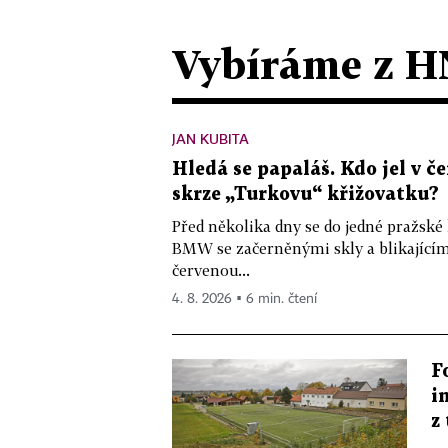
Vybíráme z H
JAN KUBITA
Hledá se papaláš. Kdo jel v
skrze „Turkovu“ křižovatku?
Před několika dny se do jedné pražské
BMW se začerněnými skly a blikající
červenou...
4. 8. 2026 ▪ 6 min. čtení
F
i
z