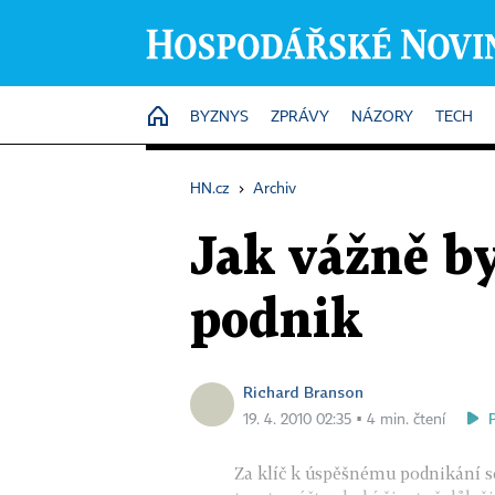
HOME
BYZNYS
ZPRÁVY
NÁZORY
TECH
HN.cz
›
Archiv
Jak vážně by
podnik
Richard Branson
19. 4. 2010 02:35 ▪ 4 min. čtení
Za klíč k úspěšnému podnikání se 