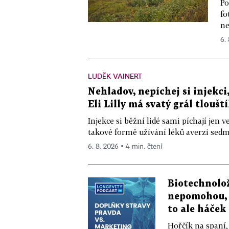
Po
fo
ne
6.
LUDĚK VAINERT
Nehladov, nepíchej si injekci,
Eli Lilly má svatý grál tloušt
Injekce si běžní lidé sami píchají jen
takové formě užívání léků averzi sedm 
6. 8. 2026 ▪ 4 min. čtení
Biotechnolo
nepomohou, 
to ale háček
Hořčík na spaní,