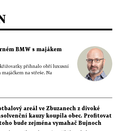
N
 černém BMW s majákem
 křižovatky přihnalo obří luxusní
m majáčkem na střeše. Na
otbalový areál ve Zbuzanech z divoké
nsolvenční kauzy koupila obec. Profitovat
 toho bude zejména vymahač Bujnoch