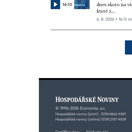
16:13
dnes skoro na vš
které z...
6. 8. 2026 ▪ 16:13 m
©
1996-2026
Economia, a.s.
Hospodářské noviny (print) ISSN 0862-9587
Hospodářské noviny (online) ISSN 2787-950X