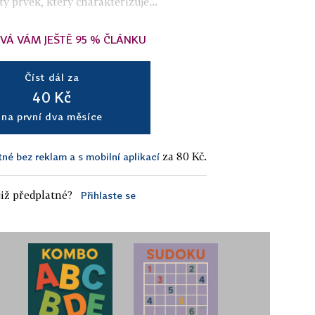
ý prvek, který charakterizuje...
VÁ VÁM JEŠTĚ 95 % ČLÁNKU
Číst dál za
40 Kč
na první dva měsíce
za 80 Kč.
tné bez reklam a s mobilní aplikací
iž předplatné?
Přihlaste se