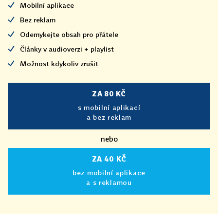
Mobilní aplikace
Bez reklam
Odemykejte obsah pro přátele
Články v audioverzi + playlist
Možnost kdykoliv zrušit
ZA 80 KČ
s mobilní aplikací
a bez reklam
nebo
ZA 40 KČ
bez mobilní aplikace
a s reklamou