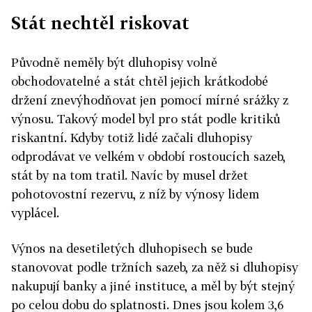
Stát nechtěl riskovat
Původně neměly být dluhopisy volně
obchodovatelné a stát chtěl jejich krátkodobé
držení znevýhodňovat jen pomocí mírné srážky z
výnosu. Takový model byl pro stát podle kritiků
riskantní. Kdyby totiž lidé začali dluhopisy
odprodávat ve velkém v období rostoucích sazeb,
stát by na tom tratil. Navíc by musel držet
pohotovostní rezervu, z níž by výnosy lidem
vyplácel.
Výnos na desetiletých dluhopisech se bude
stanovovat podle tržních sazeb, za něž si dluhopisy
nakupují banky a jiné instituce, a měl by být stejný
po celou dobu do splatnosti. Dnes jsou kolem 3,6