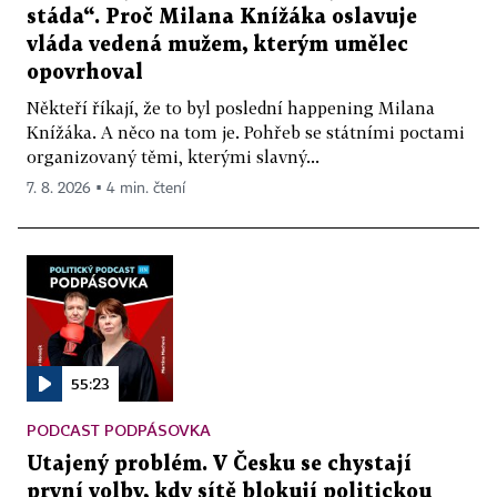
stáda“. Proč Milana Knížáka oslavuje
vláda vedená mužem, kterým umělec
opovrhoval
Někteří říkají, že to byl poslední happening Milana
Knížáka. A něco na tom je. Pohřeb se státními poctami
organizovaný těmi, kterými slavný...
7. 8. 2026 ▪ 4 min. čtení
55:23
PODCAST PODPÁSOVKA
Utajený problém. V Česku se chystají
první volby, kdy sítě blokují politickou