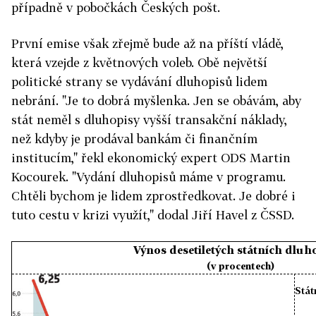
případně v pobočkách Českých pošt.
První emise však zřejmě bude až na příští vládě,
která vzejde z květnových voleb. Obě největší
politické strany se vydávání dluhopisů lidem
nebrání. "Je to dobrá myšlenka. Jen se obávám, aby
stát neměl s dluhopisy vyšší transakční náklady,
než kdyby je prodával bankám či finančním
institucím," řekl ekonomický expert ODS Martin
Kocourek. "Vydání dluhopisů máme v programu.
Chtěli bychom je lidem zprostředkovat. Je dobré i
tuto cestu v krizi využít," dodal Jiří Havel z ČSSD.
Výnos desetiletých státních dluh
(v procentech)
Stát