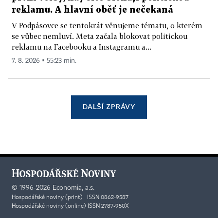
reklamu. A hlavní oběť je nečekaná
V Podpásovce se tentokrát věnujeme tématu, o kterém
se vůbec nemluví. Meta začala blokovat politickou
reklamu na Facebooku a Instagramu a...
7. 8. 2026 ▪ 55:23 min.
DALŠÍ ZPRÁVY
©
1996-2026
Economia, a.s.
Hospodářské noviny (print) ISSN 0862-9587
Hospodářské noviny (online) ISSN 2787-950X