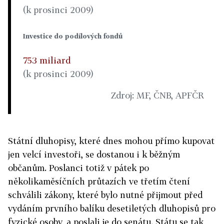
(k prosinci 2009)
Investice do podílových fondů
753 miliard
(k prosinci 2009)
Zdroj: MF, ČNB, APFČR
Státní dluhopisy, které dnes mohou přímo kupovat
jen velcí investoři, se dostanou i k běžným
občanům. Poslanci totiž v pátek po
několikaměsíčních průtazích ve třetím čtení
schválili zákony, které bylo nutné přijmout před
vydáním prvního balíku desetiletých dluhopisů pro
fyzické osoby, a poslali je do senátu. Státu se tak