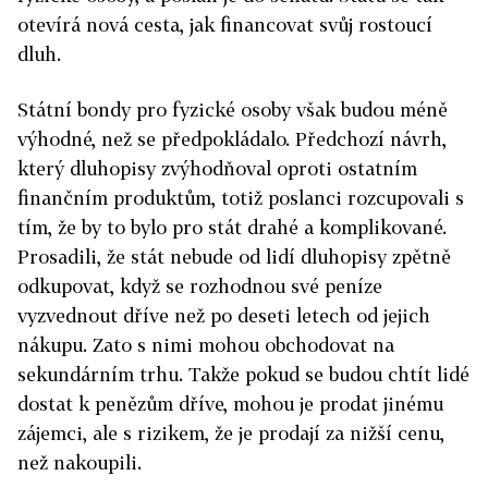
otevírá nová cesta, jak financovat svůj rostoucí
dluh.
Státní bondy pro fyzické osoby však budou méně
výhodné, než se předpokládalo. Předchozí návrh,
který dluhopisy zvýhodňoval oproti ostatním
finančním produktům, totiž poslanci rozcupovali s
tím, že by to bylo pro stát drahé a komplikované.
Prosadili, že stát nebude od lidí dluhopisy zpětně
odkupovat, když se rozhodnou své peníze
vyzvednout dříve než po deseti letech od jejich
nákupu. Zato s nimi mohou obchodovat na
sekundárním trhu. Takže pokud se budou chtít lidé
dostat k penězům dříve, mohou je prodat jinému
zájemci, ale s rizikem, že je prodají za nižší cenu,
než nakoupili.