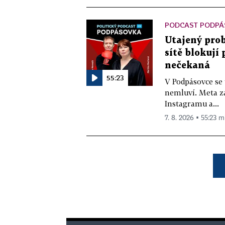
PODCAST PODPÁ
Utajený prob
sítě blokují
nečekaná
55:23
V Podpásovce se
nemluví. Meta z
Instagramu a...
7. 8. 2026 ▪ 55:23 m