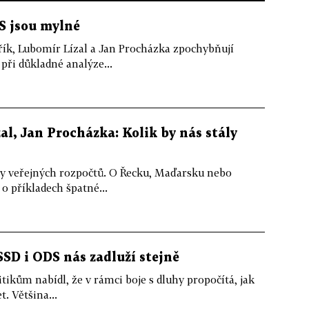
S jsou mylné
ík, Lubomír Lízal a Jan Procházka zpochybňují
při důkladné analýze...
al, Jan Procházka: Kolik by nás stály
y veřejných rozpočtů. O Řecku, Maďarsku nebo
o příkladech špatné...
SSD i ODS nás zadluží stejně
itikům nabídl, že v rámci boje s dluhy propočítá, jak
t. Většina...