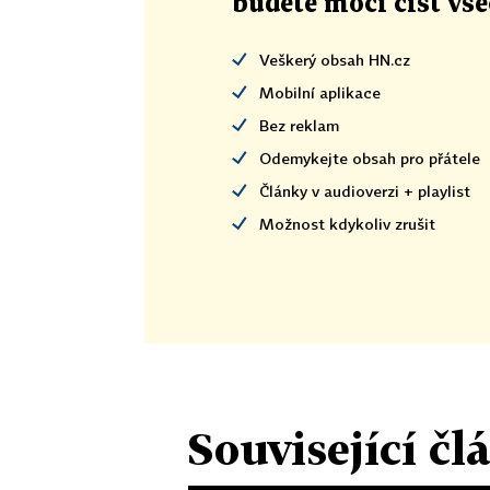
budete moci číst vš
Veškerý obsah HN.cz
Mobilní aplikace
Bez reklam
Odemykejte obsah pro přátele
Články v audioverzi + playlist
Možnost kdykoliv zrušit
Související čl