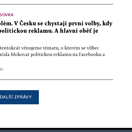
SOVKA
lém. V Česku se chystají první volby, kdy
 politickou reklamu. A hlavní oběť je
 tentokrát věnujeme tématu, o kterém se vůbec
ačala blokovat politickou reklamu na Facebooku a
in.
DALŠÍ ZPRÁVY