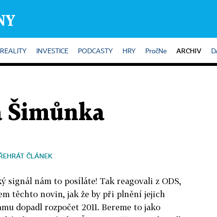
ARCHIV
REALITY
INVESTICE
PODCASTY
HRY
PročNe
D
ra Šimůnka
ŘEHRÁT ČLÁNEK
ký signál nám to posíláte! Tak reagovali z ODS,
m těchto novin, jak že by při plnění jejich
mu dopadl rozpočet 2011. Bereme to jako