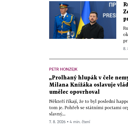
R
Z
p
Ru
ok
pr
8.
PETR HONZEJK
„Prolhaný hlupák v čele nemy
Milana Knížáka oslavuje vlá
umělec opovrhoval
Někteří říkají, že to byl poslední ha
tom je. Pohřeb se státními poctami o
slavný...
7. 8. 2026 ▪ 4 min. čtení