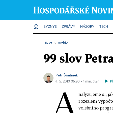
HOME
BYZNYS
ZPRÁVY
NÁZORY
TECH
HN.cz
›
Archiv
99 slov Pet
Petr Šimůnek
P
4. 5. 2010 06:30 ▪ 1 min. čtení
A
nalyzujeme si, ja
rozezleni výpočte
volebního progra