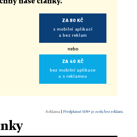
echny naše články
.
ZA 80 KČ
s mobilní aplikací
a bez reklam
nebo
ZA 40 KČ
bez mobilní aplikace
a s reklamou
|
Předplatné HN+ je zcela bez reklam.
ánky