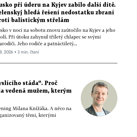
usko při úderu na Kyjev zabilo další dítě.
elenskyj hledá řešení nedostatku zbraní
roti balistickým střelám
sko v noci na sobotu znovu zaútočilo na Kyjev a jeho
olí. Při útoku zahynul tříletý chlapec se svými
arodiči. Jeho rodiče a patnáctiletý...
 8. 2026 ▪ 3 min. čtení
slícího stáda“. Proč
da vedená mužem, kterým
ppening Milana Knížáka. A něco na
rganizovaný těmi, kterými