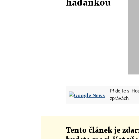
hádankou
Přidejte si H
zprávách.
Tento článek
je
zdar