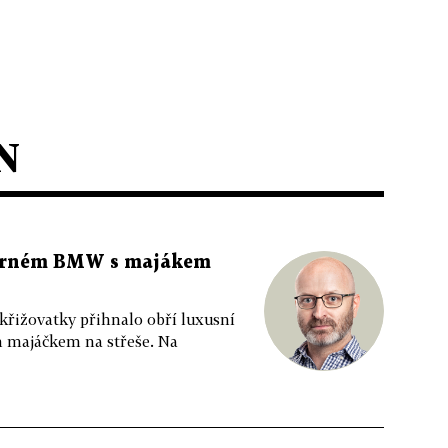
N
 černém BMW s majákem
 křižovatky přihnalo obří luxusní
m majáčkem na střeše. Na