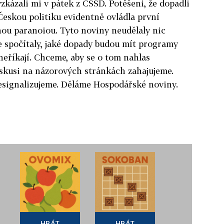
vzkázali mi v pátek z ČSSD. Potěšeni, že dopadli
 Českou politiku evidentně ovládla první
nou paranoiou. Tyto noviny neudělaly nic
ře spočítaly, jaké dopady budou mít programy
neříkají. Chceme, aby se o tom nahlas
iskusi na názorových stránkách zahajujeme.
esignalizujeme. Děláme Hospodářské noviny.
HRÁT
HRÁT