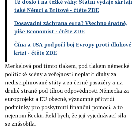
Už došlo i na těžké váhy: Státní výdaje škrtají
také Němci a Britové
- čtěte ZDE
Dosavadní záchrana eura? Všechno špatně,
píše Economist
- čtěte ZDE
Čína a USA podpoří boj Evropy proti dluhové
krizi
- čtěte ZDE
Merkelová pod tímto tlakem, pod tlakem německé
politické scény a veřejnosti neplatit dluhy za
nedisciplinované státy a za černé pasažéry a na
druhé straně pod tíhou odpovědnosti Německa za
europrojekt a EU obecně, významně přitvrdí
podmínky pro poskytnutí finanční pomoci, a to
nejenom Řecku. Řekl bych, že její vyjednávací síla
se znásobila.