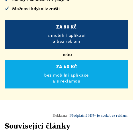
Možnost kdykoliv zrušit
ZA 80 KČ
s mobilní aplikací
a bez reklam
nebo
ZA 40 KČ
bez mobilní aplikace
a s reklamou
|
Předplatné HN+ je zcela bez reklam.
Související články