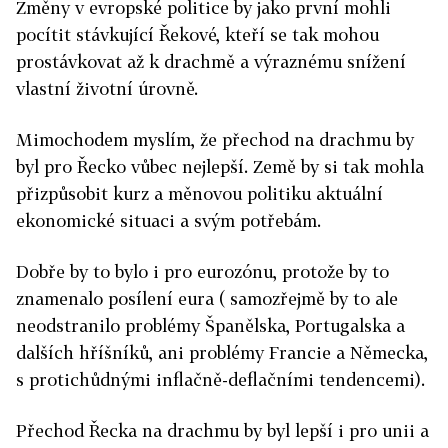
Změny v evropské politice by jako první mohli
pocítit stávkující Řekové, kteří se tak mohou
prostávkovat až k drachmě a výraznému snížení
vlastní životní úrovně.
Mimochodem myslím, že přechod na drachmu by
byl pro Řecko vůbec nejlepší. Země by si tak mohla
přizpůsobit kurz a měnovou politiku aktuální
ekonomické situaci a svým potřebám.
Dobře by to bylo i pro eurozónu, protože by to
znamenalo posílení eura ( samozřejmě by to ale
neodstranilo problémy Španělska, Portugalska a
dalších hříšníků, ani problémy Francie a Německa,
s protichůdnými inflačně-deflačními tendencemi).
Přechod Řecka na drachmu by byl lepší i pro unii a