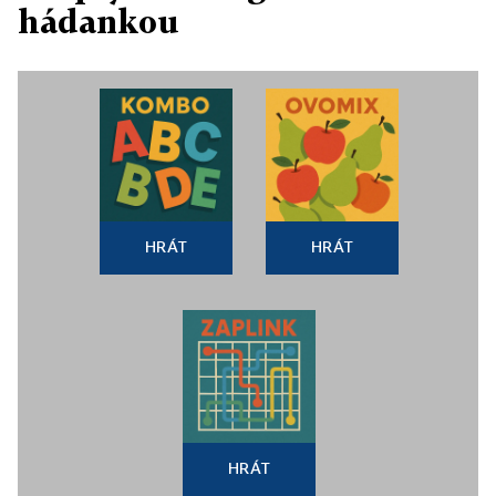
hádankou
HRÁT
HRÁT
HRÁT