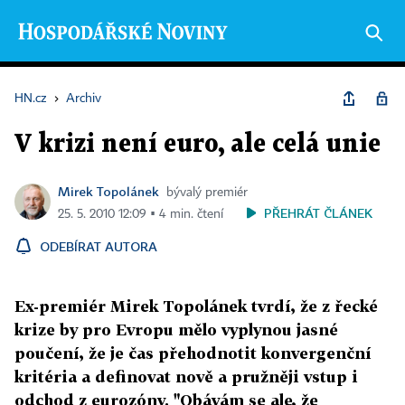
HN.cz
›
Archiv
V krizi není euro, ale celá unie
Mirek Topolánek
bývalý premiér
PŘEHRÁT ČLÁNEK
25. 5. 2010 12:09 ▪ 4 min. čtení
ODEBÍRAT AUTORA
Ex-premiér Mirek Topolánek tvrdí, že z řecké
krize by pro Evropu mělo vyplynou jasné
poučení, že je čas přehodnotit konvergenční
kritéria a definovat nově a pružněji vstup i
odchod z eurozóny. "Obávám se ale, že