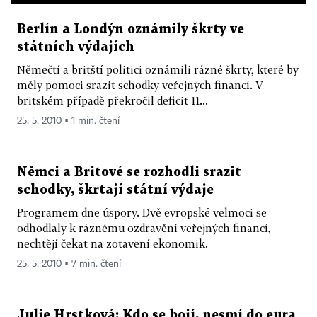
Berlín a Londýn oznámily škrty ve
státních výdajích
Němečtí a britští politici oznámili rázné škrty, které by
měly pomoci srazit schodky veřejných financí. V
britském případě překročil deficit 11...
25. 5. 2010 ▪ 1 min. čtení
Němci a Britové se rozhodli srazit
schodky, škrtají státní výdaje
Programem dne úspory. Dvě evropské velmoci se
odhodlaly k ráznému ozdravění veřejných financí,
nechtějí čekat na zotavení ekonomik.
25. 5. 2010 ▪ 7 min. čtení
Julie Hrstková: Kdo se bojí, nesmí do eura