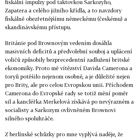
fiskální impulzy pod taktovkou Sarkozyho,
Zapatera a celého jižního křídla, a to navzdory
fiskálně obezřetnějšímu německému (českému) a
skandinávskému přístupu.
Británie pod Brownovým vedením dosáhla
masivních deficitů a předvolební souboj a uplácení
voličů způsobily bezprecedentní zadlužení britské
ekonomiky. Proto mě vítězství Davida Camerona a
toryů potěšilo nejenom osobně, a je důležité nejen
pro Brity, ale pro celou Evropskou unii. Příchodem
Camerona do Evropské rady se totiž mění poměr
sil a kancléřka Merkelová získává po nevýrazném a
socialisty a Sarkozym ovlivněném Brownovi
silného spoluhráče.
Z berlínské schůzky pro mne vyplývá naděje, že