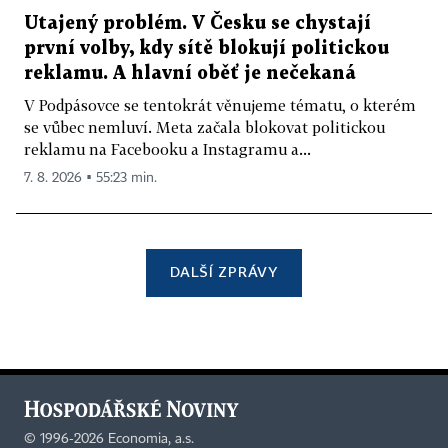
Utajený problém. V Česku se chystají
první volby, kdy sítě blokují politickou
reklamu. A hlavní oběť je nečekaná
V Podpásovce se tentokrát věnujeme tématu, o kterém
se vůbec nemluví. Meta začala blokovat politickou
reklamu na Facebooku a Instagramu a...
7. 8. 2026 ▪ 55:23 min.
DALŠÍ ZPRÁVY
©
1996-2026
Economia, a.s.