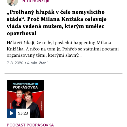
PETR HONZEJK
„Prolhaný hlupák v čele nemyslícího
stáda“. Proč Milana Knížáka oslavuje
vláda vedená mužem, kterým umělec
opovrhoval
Někteří říkají, že to byl poslední happening Milana
Knížáka. A něco na tom je. Pohřeb se státními poctami
organizovaný těmi, kterými slavný...
7. 8. 2026 ▪ 4 min. čtení
55:23
PODCAST PODPÁSOVKA