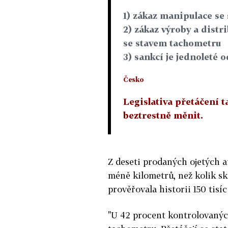
1) zákaz manipulace se
2) zákaz výroby a dist
se stavem tachometru
3) sankcí je jednoleté 
Česko
Legislativa přetáčení 
beztrestně měnit.
Z deseti prodaných ojetých 
méně kilometrů, než kolik sku
prověřovala historii 150 tisí
"U 42 procent kontrolovaných