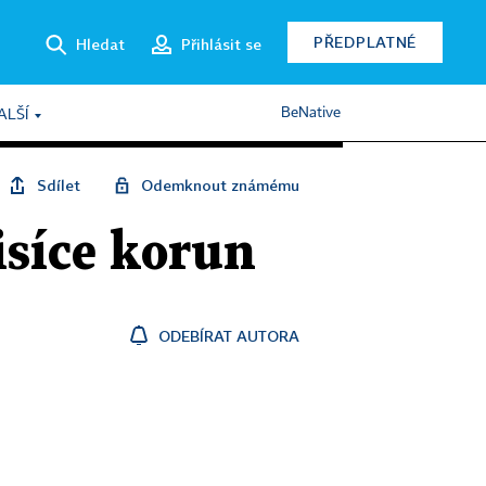
PŘEDPLATNÉ
Hledat
Přihlásit se
BeNative
ALŠÍ
Sdílet
Odemknout známému
isíce korun
ODEBÍRAT AUTORA