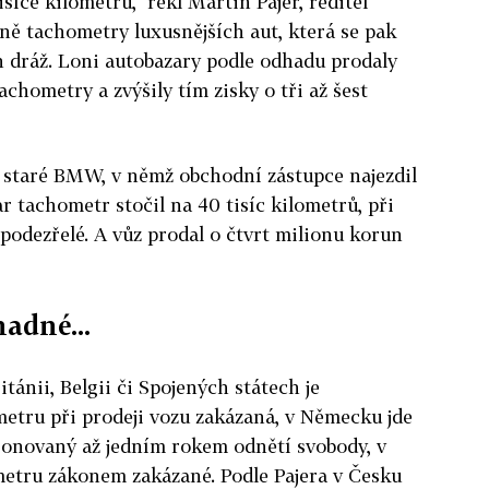
síce kilometrů," řekl Martin Pajer, ředitel
vně tachometry luxusnějších aut, která se pak
un dráž. Loni autobazary podle odhadu prodaly
chometry a zvýšily tím zisky o tři až šest
y staré BMW, v němž obchodní zástupce najezdil
r tachometr stočil na 40 tisíc kilometrů, při
 podezřelé. A vůz prodal o čtvrt milionu korun
nadné...
tánii, Belgii či Spojených státech je
etru při prodeji vozu zakázaná, v Německu jde
ionovaný až jedním rokem odnětí svobody, v
etru zákonem zakázané. Podle Pajera v Česku