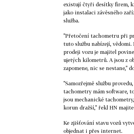
existují čtyři desítky firem,
jako instalaci závěsného zař
služba.
"Přetočení tachometru při pro
tuto službu nabízejí, vědomi.
prodeji vozu je majitel povi
ujetých kilometrů. A jsou z 
zapomene, nic se nestane," do
"Samozřejmě službu provedu, 
tachometry mám software, to p
jsou mechanické tachometry, t
korun dražší," řekl HN majit
Ke zjišťování stavu vozů vytv
objednat i přes internet.