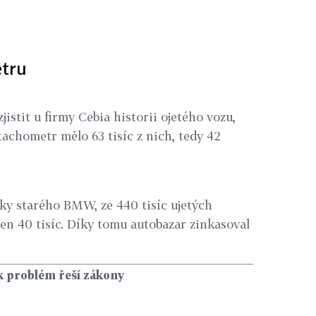
etru
jistit u firmy Cebia historii ojetého vozu,
tachometr mělo 63 tisíc z nich, tedy 42
roky starého BMW, ze 440 tisíc ujetých
en 40 tisíc. Díky tomu autobazar zinkasoval
k problém řeší zákony