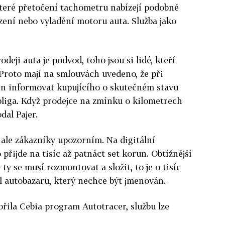
 které přetočení tachometru nabízejí podobně
ízení nebo vyladění motoru auta. Služba jako
deji auta je podvod, toho jsou si lidé, kteří
 Proto mají na smlouvách uvedeno, že při
nen informovat kupujícího o skutečném stavu
obliga. Když prodejce na zmínku o kilometrech
dal Pajer.
ale zákazníky upozorním. Na digitální
řijde na tisíc až patnáct set korun. Obtížnější
y se musí rozmontovat a složit, to je o tisíc
el autobazaru, který nechce být jmenován.
ořila Cebia program Autotracer, službu lze