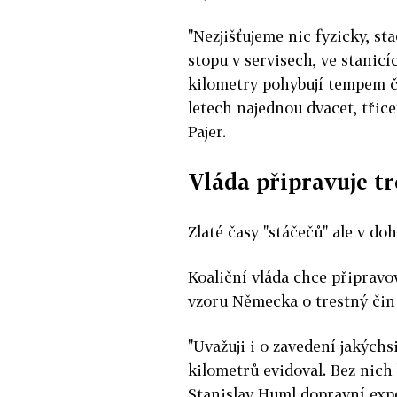
"Nezjišťujeme nic fyzicky, s
stopu v servisech, ve stanicí
kilometry pohybují tempem čt
letech najednou dvacet, třicet
Pajer.
Vláda připravuje tr
Zlaté časy "stáčečů" ale v do
Koaliční vláda chce připravo
vzoru Německa o trestný čin 
"Uvažuji i o zavedení jakýchs
kilometrů evidoval. Bez nich
Stanislav Huml dopravní expe