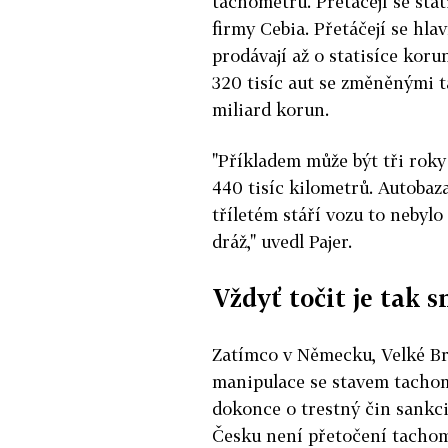
tachometru. Přetáčejí se stati
firmy Cebia. Přetáčejí se hla
prodávají až o statisíce kor
320 tisíc aut se změněnými ta
miliard korun.
"Příkladem může být tři rok
440 tisíc kilometrů. Autobaza
tříletém stáří vozu to nebylo
dráž," uvedl Pajer.
Vždyť točit je tak s
Zatímco v Německu, Velké Bri
manipulace se stavem tachom
dokonce o trestný čin sankc
Česku není přetočení tachom