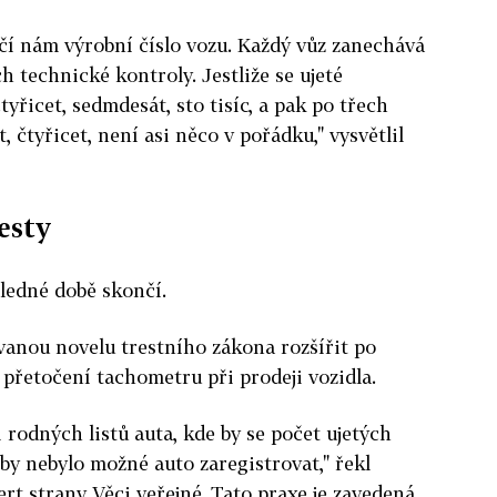
tačí nám výrobní číslo vozu. Každý vůz zanechává
ch technické kontroly. Jestliže se ujeté
yřicet, sedmdesát, sto tisíc, a pak po třech
, čtyřicet, není asi něco v pořádku," vysvětlil
esty
hledné době skončí.
vanou novelu trestního zákona rozšířit po
přetočení tachometru při prodeji vozidla.
i rodných listů auta, kde by se počet ujetých
 by nebylo možné auto zaregistrovat," řekl
rt strany Věci veřejné. Tato praxe je zavedená