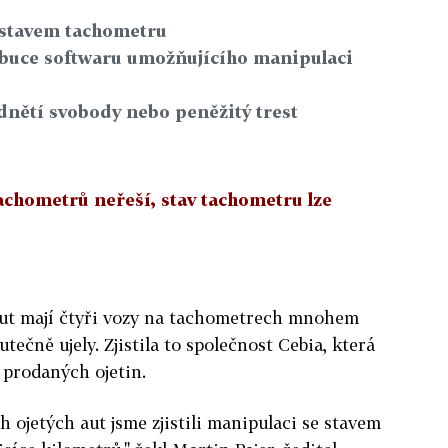
 stavem tachometru
ribuce softwaru umožňujícího manipulaci
odnětí svobody nebo peněžitý trest
tachometrů neřeší, stav tachometru lze
aut mají čtyři vozy na tachometrech mnohem
tečně ujely. Zjistila to společnost Cebia, která
c prodaných ojetin.
 ojetých aut jsme zjistili manipulaci se stavem