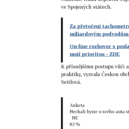
ve Spojených státech.
Za přetočení tachometru
miliardovým podvodům
On-line rozhovor s posl
mojí prioritou
- ZDE
K přísnějšímu postupu vůči 
praktiky, vyzvala Českou ob
Seitlová.
Anketa
Nechali byste u svého auta s
NE
83 %