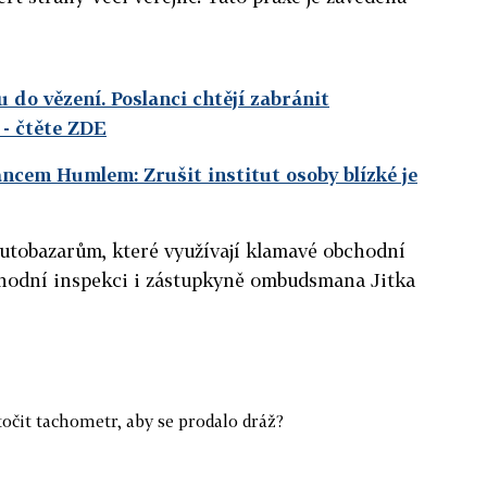
 do vězení. Poslanci chtějí zabránit
- čtěte ZDE
ancem Humlem: Zrušit institut osoby blízké je
autobazarům, které využívají klamavé obchodní
chodní inspekci i zástupkyně ombudsmana Jitka
točit tachometr, aby se prodalo dráž?