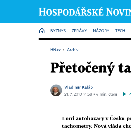
HOME
BYZNYS
ZPRÁVY
NÁZORY
TECH
HN.cz
›
Archiv
Přetočený ta
Vladimír Kaláb
P
21. 7. 2010 14:58 ▪ 4 min. čtení
Loni autobazary v Česku p
tachometry. Nová vláda chc