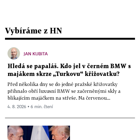
Vybíráme z HN
JAN KUBITA
Hledá se papaláš. Kdo jel v černém BMW s
majákem skrze „Turkovu“ křižovatku?
Před několika dny se do jedné pražské křižovatky
přihnalo obří luxusní BMW se začerněnými skly a
blikajícím majáčkem na střeše. Na červenou...
4. 8. 2026 ▪ 6 min. čtení