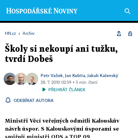
HN.cz
›
Archiv
Školy si nekoupí ani tužku,
tvrdí Dobeš
Petr Vašek
Jan Kubita
Jakub Kalenský
,
,
28. 7. 2010 02:59 ▪ 5 min. čtení
PŘEHRÁT ČLÁNEK
ODEBÍRAT AUTORA
Ministři Věcí veřejných odmítli Kalouskův
návrh úspor. S Kalouskovými úsporami se
smiřují ministři ODS a TOP 09.