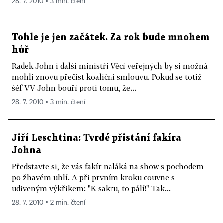
28. 7. 2010 ▪ 3 min. čtení
Tohle je jen začátek. Za rok bude mnohem
hůř
Radek John i další ministři Věcí veřejných by si možná
mohli znovu přečíst koaliční smlouvu. Pokud se totiž
šéf VV John bouří proti tomu, že...
28. 7. 2010 ▪ 3 min. čtení
Jiří Leschtina: Tvrdé přistání fakíra
Johna
Představte si, že vás fakír naláká na show s pochodem
po žhavém uhlí. A při prvním kroku couvne s
udiveným výkřikem: "K sakru, to pálí!" Tak...
28. 7. 2010 ▪ 2 min. čtení