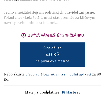
Jedno z nejdůležitějších politických pravidel zní jasně:
Pokud chce vláda šetřit, musí stát premiér za klíčovými
návrhy svého ministra financí....
ZBÝVÁ VÁM JEŠTĚ 95 % ČLÁNKU
Číst dál za
40 Kč
na první dva měsíce
Nebo zkuste
za 80
předplatné bez reklam a s mobilní aplikací
Kč.
Máte již předplatné?
Přihlaste se