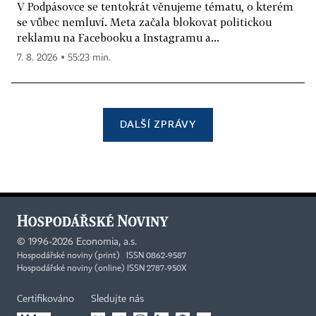
V Podpásovce se tentokrát věnujeme tématu, o kterém
se vůbec nemluví. Meta začala blokovat politickou
reklamu na Facebooku a Instagramu a...
7. 8. 2026 ▪ 55:23 min.
DALŠÍ ZPRÁVY
©
1996-2026
Economia, a.s.
Hospodářské noviny (print) ISSN 0862-9587
Hospodářské noviny (online) ISSN 2787-950X
Certifikováno
Sledujte nás