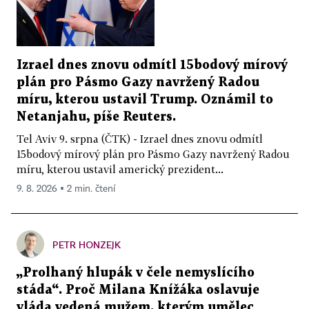
Izrael dnes znovu odmítl 15bodový mírový
plán pro Pásmo Gazy navržený Radou
míru, kterou ustavil Trump. Oznámil to
Netanjahu, píše Reuters.
Tel Aviv 9. srpna (ČTK) - Izrael dnes znovu odmítl
15bodový mírový plán pro Pásmo Gazy navržený Radou
míru, kterou ustavil americký prezident...
9. 8. 2026 ▪ 2 min. čtení
PETR HONZEJK
„Prolhaný hlupák v čele nemyslícího
stáda“. Proč Milana Knížáka oslavuje
vláda vedená mužem, kterým umělec