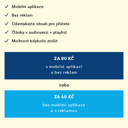
Mobilní aplikace
Bez reklam
Odemykejte obsah pro přátele
Články v audioverzi + playlist
Možnost kdykoliv zrušit
ZA 80 KČ
s mobilní aplikací
a bez reklam
nebo
ZA 40 KČ
bez mobilní aplikace
a s reklamou