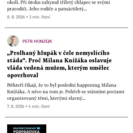
okolí. Při útoku zahynul tříletý chlapec se svými
prarodiči. Jeho rodiče a patnáctiletý...
8. 8. 2026 ▪ 3 min. čtení
PETR HONZEJK
„Prolhaný hlupák v čele nemyslícího
stáda“. Proč Milana Knížáka oslavuje
vláda vedená mužem, kterým umělec
opovrhoval
Někteří říkají, že to byl poslední happening Milana
Knížáka. A něco na tom je. Pohřeb se státními poctami
organizovaný těmi, kterými slavný...
7. 8. 2026 ▪ 4 min. čtení