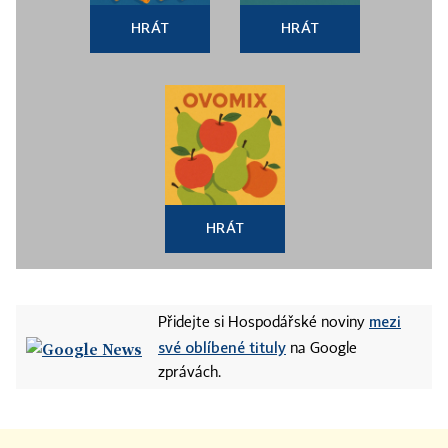
HRÁT
HRÁT
HRÁT
mezi
Přidejte si Hospodářské noviny
své oblíbené tituly
na Google
zprávách.