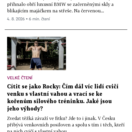
přihnalo obří luxusní BMW se začerněnými skly a
blikajícím majáčkem na střeše. Na červenou...
4. 8. 2026 ▪ 6 min. čtení
VELKÉ ČTENÍ
Cítit se jako Rocky: Čím dál víc lidí cvičí
venku s vlastní vahou a vrací se ke
kořenům silového tréninku. Jaké jsou
jeho výhody?
Zvedat těžká závaží ve fitku? Jde to i jinak. V Česku
přibývá venkovních posiloven a spolu s tím i těch, kteří
na nich cvičí s vlastní vahou....