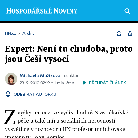
HN.cz
›
Archiv
Expert: Není tu chudoba, proto
jsou Češi vysocí
Michaela Mužíková
redaktor
PŘEHRÁT ČLÁNEK
23. 9. 2010 02:19 ▪ 1 min. čtení
ODEBÍRAT AUTORKU
Z
výšky národa lze vyčíst hodně. Stav lékařské
péče a také míru sociálních nerovností,
vysvětluje v rozhovoru HN profesor mnichovské
univerzity John Komlos.