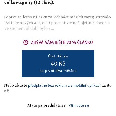
volkswageny (12 tisíc).
Poprvé se letos v Česku za jedenáct měsíců zaregistrovalo
154 tisíc nových aut, o 30 procent víc než ojetin z dovozu.
Ve stejném období bylo z...
ZBÝVÁ VÁM JEŠTĚ 90 % ČLÁNKU
Číst dál za
40 Kč
na první dva měsíce
Nebo zkuste
za 80
předplatné bez reklam a s mobilní aplikací
Kč.
Máte již předplatné?
Přihlaste se