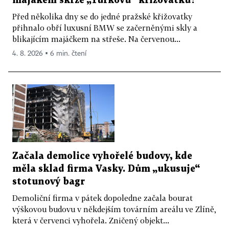
majákem skrze „Turkovu“ křižovatku?
Před několika dny se do jedné pražské křižovatky
přihnalo obří luxusní BMW se začerněnými skly a
blikajícím majáčkem na střeše. Na červenou...
4. 8. 2026 ▪ 6 min. čtení
Začala demolice vyhořelé budovy, kde
měla sklad firma Vasky. Dům „ukusuje“
stotunový bagr
Demoliční firma v pátek dopoledne začala bourat
výškovou budovu v někdejším továrním areálu ve Zlíně,
která v červenci vyhořela. Zničený objekt...