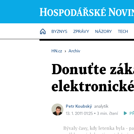
HOME
BYZNYS
ZPRÁVY
NÁZORY
TECH
HN.cz
›
Archiv
Donuťte zák
elektronick
Petr Koubský
analytik
P
13. 1. 2011 01:25 ▪ 3 min. čtení
Bývaly časy, kdy letenka byla - 