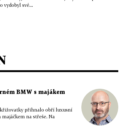
 vydobyl své...
N
 černém BMW s majákem
 křižovatky přihnalo obří luxusní
m majáčkem na střeše. Na