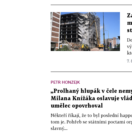
Z
m
s
De
vý
kt
7.
PETR HONZEJK
„Prolhaný hlupák v čele nemy
Milana Knížáka oslavuje vlá
umělec opovrhoval
Někteří říkají, že to byl poslední ha
tom je. Pohřeb se státními poctami o
slavný...