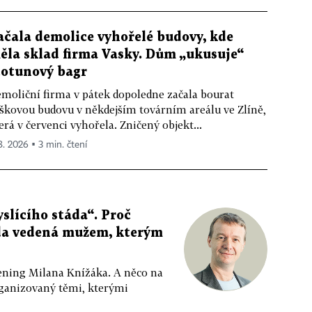
ačala demolice vyhořelé budovy, kde
ěla sklad firma Vasky. Dům „ukusuje“
totunový bagr
moliční firma v pátek dopoledne začala bourat
škovou budovu v někdejším továrním areálu ve Zlíně,
erá v červenci vyhořela. Zničený objekt...
 8. 2026 ▪ 3 min. čtení
slícího stáda“. Proč
da vedená mužem, kterým
ppening Milana Knížáka. A něco na
rganizovaný těmi, kterými