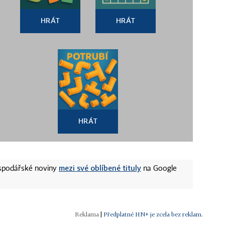
HRÁT
HRÁT
HRÁT
mezi své oblíbené tituly
ospodářské noviny
na Google
|
Předplatné HN+ je zcela bez reklam.