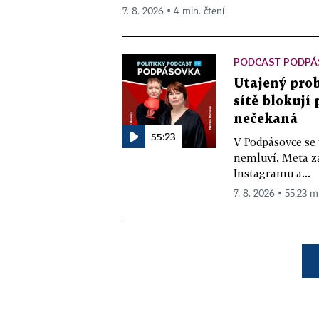
7. 8. 2026 ▪ 4 min. čtení
PODCAST PODPÁ
Utajený prob
sítě blokují
nečekaná
55:23
V Podpásovce se
nemluví. Meta z
Instagramu a...
7. 8. 2026 ▪ 55:23 m