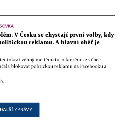
SOVKA
lém. V Česku se chystají první volby, kdy
 politickou reklamu. A hlavní oběť je
 tentokrát věnujeme tématu, o kterém se vůbec
ačala blokovat politickou reklamu na Facebooku a
in.
DALŠÍ ZPRÁVY