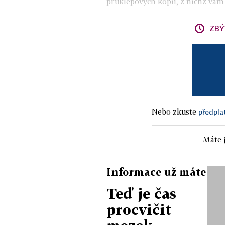
průklepových kopií, z nichž vám 
ZBÝ
Nebo zkuste
předpla
Máte j
Informace už máte
Teď je čas
procvičit