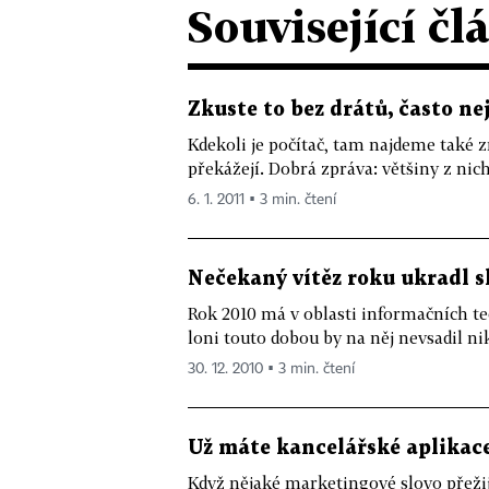
Související čl
Zkuste to bez drátů, často ne
Kdekoli je počítač, tam najdeme také 
překážejí. Dobrá zpráva: většiny z nic
6. 1. 2011 ▪ 3 min. čtení
Nečekaný vítěz roku ukradl 
Rok 2010 má v oblasti informačních te
loni touto dobou by na něj nevsadil nik
30. 12. 2010 ▪ 3 min. čtení
Už máte kancelářské aplikac
Když nějaké marketingové slovo přežije