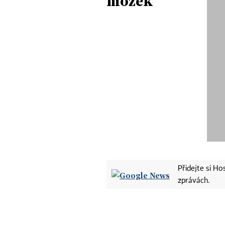
mozek
Přidejte si H
zprávách.