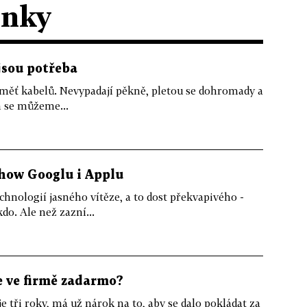
ánky
jsou potřeba
změť kabelů. Nevypadají pěkně, pletou se dohromady a
h se můžeme...
show Googlu i Applu
chnologií jasného vítěze, a to dost překvapivého -
do. Ale než zazní...
e ve firmě zadarmo?
 tři roky, má už nárok na to, aby se dalo pokládat za