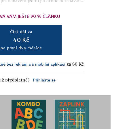
při odbavení jednu po druhé odtrhávali....
VÁ VÁM JEŠTĚ 90 % ČLÁNKU
Číst dál za
40 Kč
na první dva měsíce
za 80 Kč.
tné bez reklam a s mobilní aplikací
iž předplatné?
Přihlaste se