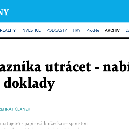
ARCHIV
REALITY
INVESTICE
PODCASTY
HRY
PročNe
D
azníka utrácet - na
é doklady
ŘEHRÁT ČLÁNEK
pamatujete? - papírová knížečka se spoustou