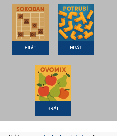
HRÁT
HRÁT
HRÁT