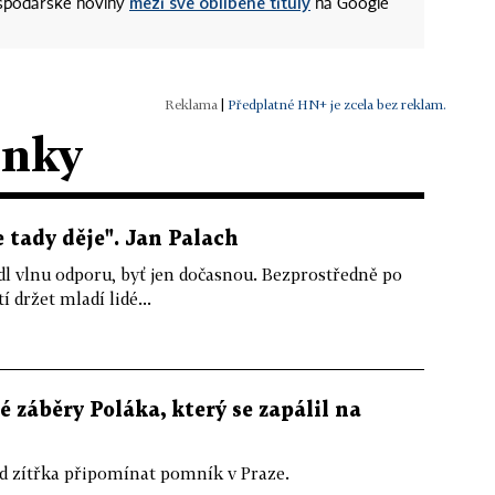
mezi své oblíbené tituly
ospodářské noviny
na Google
|
Předplatné HN+ je zcela bez reklam.
ánky
e tady děje". Jan Palach
l vlnu odporu, byť jen dočasnou. Bezprostředně po
 držet mladí lidé...
 záběry Poláka, který se zapálil na
d zítřka připomínat pomník v Praze.