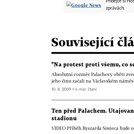
Přidejte si H
zprávách.
Související čl
"Na protest proti všemu, co s
Absolutní rozměr Palachovy oběti zved
jeho činu začali na Václavském náměstí
10. 8. 2009 ▪ 4 min. čtení
Ten před Palachem. Utajované
stadionu
VIDEO Příběh Ryszarda Siwieca bude o