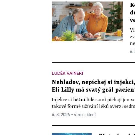
K
d
v
Vl
zv
ne
6.
LUDĚK VAINERT
Nehladov, nepíchej si injekci,
Eli Lilly má svatý grál pacien
Injekce si běžní lidé sami píchají jen
takové formě užívání léků averzi sedm 
6. 8. 2026 ▪ 4 min. čtení