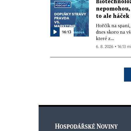
Biotechnolo
nepomohou, 
to ale háček
Hořčík na spaní,
16:13
dnes skoro na vš
které z...
6. 8. 2026 ▪ 16:13 m