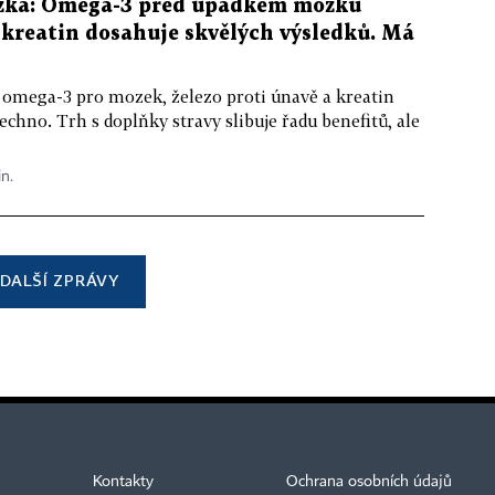
žka: Omega-3 před úpadkem mozku
kreatin dosahuje skvělých výsledků. Má
 omega-3 pro mozek, železo proti únavě a kreatin
echno. Trh s doplňky stravy slibuje řadu benefitů, ale
in.
DALŠÍ ZPRÁVY
Kontakty
Ochrana osobních údajů