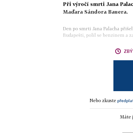
Při výročí smrti Jana Pala
Maďara Sándora Bauera.
Den po smrti Jana Palacha přiš
Budapešti, polil se benzinem a zap
ZBÝ
Nebo zkuste
předpla
Máte j