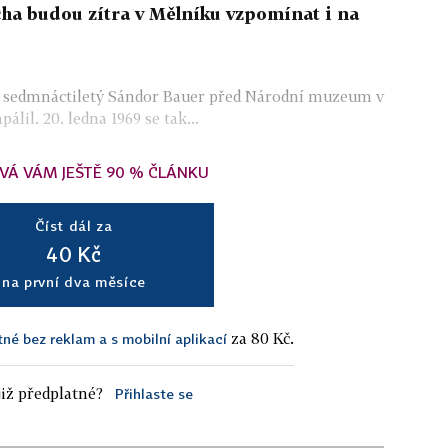
cha budou zítra v Mělníku vzpomínat i na
el sedmnáctiletý Sándor Bauer před Národní muzeum v
álil. 20. ledna 1969 se tak...
VÁ VÁM JEŠTĚ 90 % ČLÁNKU
Číst dál za
40 Kč
na první dva měsíce
za 80 Kč.
tné bez reklam a s mobilní aplikací
iž předplatné?
Přihlaste se