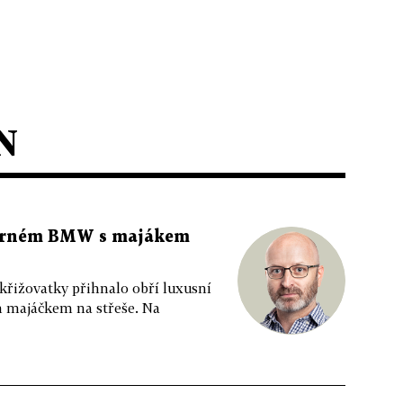
N
 černém BMW s majákem
 křižovatky přihnalo obří luxusní
m majáčkem na střeše. Na