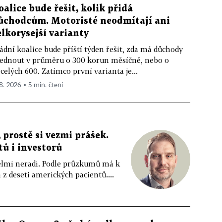
oalice bude řešit, kolik přidá
ůchodcům. Motoristé neodmítají ani
elkorysejší varianty
ádní koalice bude příští týden řešit, zda má důchody
ednout v průměru o 300 korun měsíčně, nebo o
celých 600. Zatímco první varianta je...
 8. 2026 ▪ 5 min. čtení
 prostě si vezmi prášek.
tů i investorů
 velmi neradi. Podle průzkumů má k
z deseti amerických pacientů....