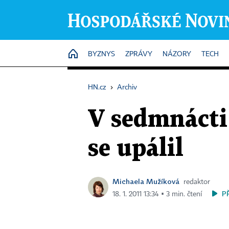
HOME
BYZNYS
ZPRÁVY
NÁZORY
TECH
HN.cz
›
Archiv
V sedmnácti 
se upálil
Michaela Mužíková
redaktor
P
18. 1. 2011 13:34 ▪ 3 min. čtení