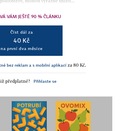
poloostrov, mohou výrazně snížit...
VÁ VÁM JEŠTĚ 90 % ČLÁNKU
Číst dál za
40 Kč
na první dva měsíce
za 80 Kč.
tné bez reklam a s mobilní aplikací
iž předplatné?
Přihlaste se