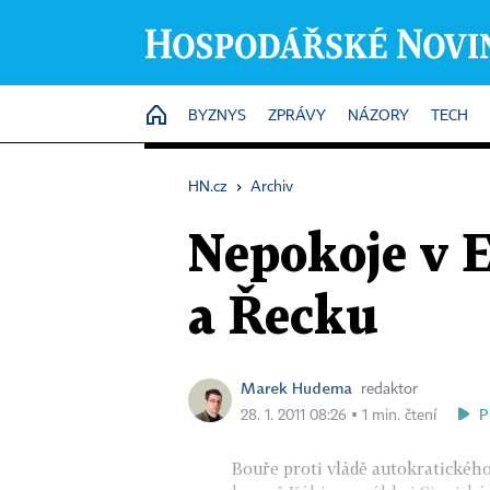
HOME
BYZNYS
ZPRÁVY
NÁZORY
TECH
HN.cz
›
Archiv
Nepokoje v 
a Řecku
Marek Hudema
redaktor
P
28. 1. 2011 08:26 ▪ 1 min. čtení
Bouře proti vládě autokratické