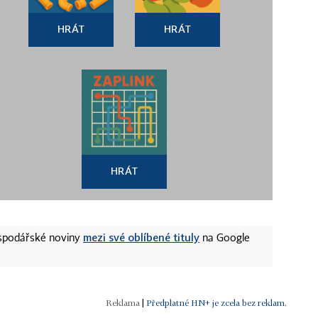
HRÁT
HRÁT
HRÁT
mezi své oblíbené tituly
ospodářské noviny
na Google
|
Předplatné HN+ je zcela bez reklam.