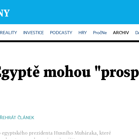
ARCHIV
REALITY
INVESTICE
PODCASTY
HRY
PročNe
D
Egyptě mohou "prosp
ŘEHRÁT ČLÁNEK
ho egyptského prezidenta Husního Mubáraka, které