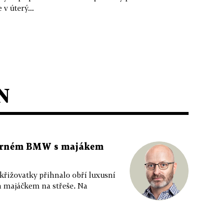
v úterý...
N
 černém BMW s majákem
 křižovatky přihnalo obří luxusní
m majáčkem na střeše. Na