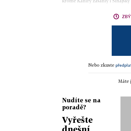
kromě Káhiry zasáhly i Sinajský 
ZBÝ
Nebo zkuste
předpla
Máte j
Nudíte se na
poradě?
Vyřešte
dnešní