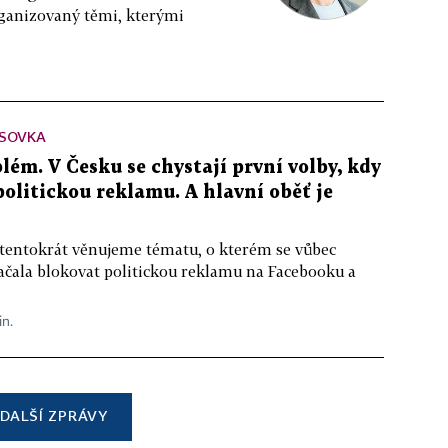
rganizovaný těmi, kterými
SOVKA
lém. V Česku se chystají první volby, kdy
 politickou reklamu. A hlavní oběť je
 tentokrát věnujeme tématu, o kterém se vůbec
ačala blokovat politickou reklamu na Facebooku a
in.
DALŠÍ ZPRÁVY