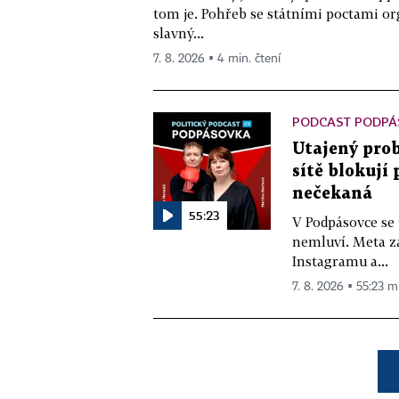
tom je. Pohřeb se státními poctami o
slavný...
7. 8. 2026 ▪ 4 min. čtení
PODCAST PODPÁ
Utajený prob
sítě blokují
nečekaná
55:23
V Podpásovce se
nemluví. Meta z
Instagramu a...
7. 8. 2026 ▪ 55:23 m