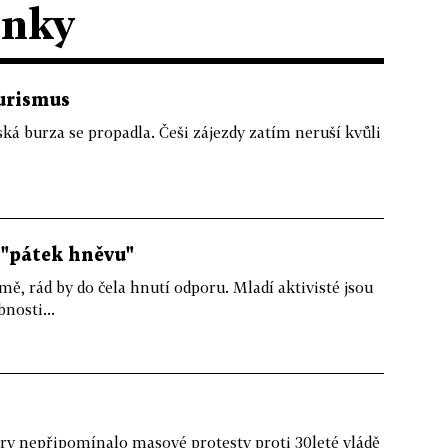
ánky
turismus
ká burza se propadla. Češi zájezdy zatím neruší kvůli
i "pátek hněvu"
mě, rád by do čela hnutí odporu. Mladí aktivisté jsou
bnosti...
ry nepřipomínalo masové protesty proti 30leté vládě