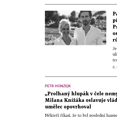
P
p
P
o
r
Je
ul
tr
8.
PETR HONZEJK
„Prolhaný hlupák v čele nemy
Milana Knížáka oslavuje vlá
umělec opovrhoval
Někteří říkají, že to byl poslední ha