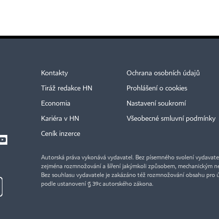
Kontakty
Ochrana osobních údajů
Tiráž redakce HN
Prohlášení o cookies
Economia
Nastavení soukromí
Kariéra v HN
Všeobecné smluvní podmínky
Ceník inzerce
Autorská práva vykonává vydavatel. Bez písemného svolení vydavatele 
zejména rozmnožování a šíření jakýmkoli způsobem, mechanickým ne
Bez souhlasu vydavatele je zakázáno též rozmnožování obsahu pro 
podle ustanovení § 39c autorského zákona.