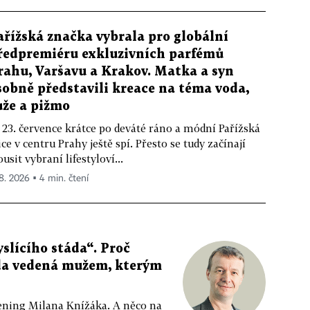
ařížská značka vybrala pro globální
ředpremiéru exkluzivních parfémů
rahu, Varšavu a Krakov. Matka a syn
sobně představili kreace na téma voda,
ůže a pižmo
 23. července krátce po deváté ráno a módní Pařížská
ice v centru Prahy ještě spí. Přesto se tudy začínají
ousit vybraní lifestyloví...
 8. 2026 ▪ 4 min. čtení
slícího stáda“. Proč
da vedená mužem, kterým
ppening Milana Knížáka. A něco na