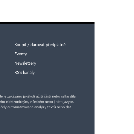
Koupit / darovat předplatné
Eventy
Newslettery
RSS kanály
je zakázáno jakékoli užití částí nebo celku díla,
bo elektronickým, v českém nebo jiném jazyce.
účely automatizované analýzy textů nebo dat