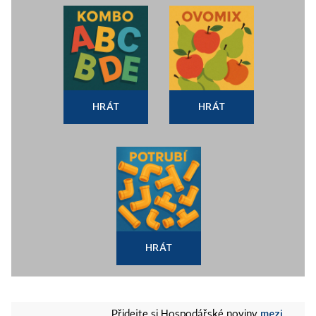
HRÁT
HRÁT
HRÁT
mezi
Přidejte si Hospodářské noviny