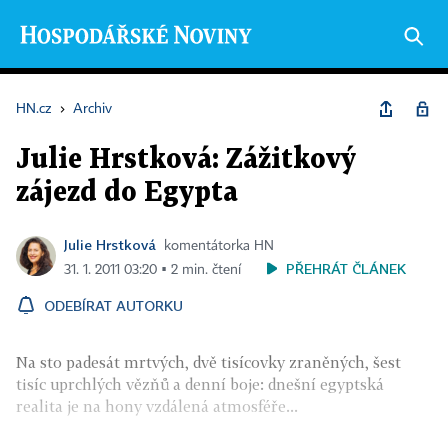
HN.cz
›
Archiv
Julie Hrstková: Zážitkový
zájezd do Egypta
Julie Hrstková
komentátorka HN
PŘEHRÁT ČLÁNEK
31. 1. 2011 03:20 ▪ 2 min. čtení
ODEBÍRAT AUTORKU
Na sto padesát mrtvých, dvě tisícovky zraněných, šest
tisíc uprchlých vězňů a denní boje: dnešní egyptská
realita je na hony vzdálená atmosféře...