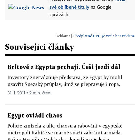
své oblíbené tituly
na Google
zprávách.
|
Předplatné HN+ je zcela bez reklam.
Související články
Britové z Egypta prchají. Češi jezdí dál
Investory znervózňuje představa, že Egypt by mohl
uzavřít Suezský průplav, jímž se přepravuje i ropa.
31. 1. 2011 ▪ 2 min. čtení
Egypt ovládl chaos
Policie zmizela z ulic, chaosu a rabování v egyptské
metropoli Káhiře se marně snaží zabránit armáda.
Režim Husního Mubáraka, donedávna jeden z...