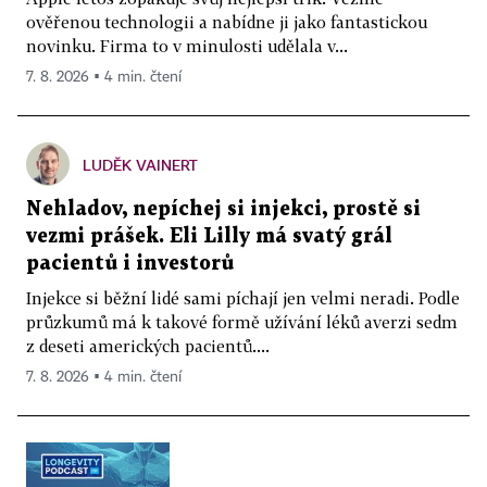
ověřenou technologii a nabídne ji jako fantastickou
novinku. Firma to v minulosti udělala v...
7. 8. 2026 ▪ 4 min. čtení
LUDĚK VAINERT
Nehladov, nepíchej si injekci, prostě si
vezmi prášek. Eli Lilly má svatý grál
pacientů i investorů
Injekce si běžní lidé sami píchají jen velmi neradi. Podle
průzkumů má k takové formě užívání léků averzi sedm
z deseti amerických pacientů....
7. 8. 2026 ▪ 4 min. čtení