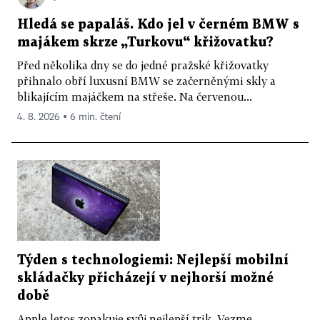
Hledá se papaláš. Kdo jel v černém BMW s
majákem skrze „Turkovu“ křižovatku?
Před několika dny se do jedné pražské křižovatky
přihnalo obří luxusní BMW se začerněnými skly a
blikajícím majáčkem na střeše. Na červenou...
4. 8. 2026 ▪ 6 min. čtení
Týden s technologiemi: Nejlepší mobilní
skládačky přicházejí v nejhorší možné
době
Apple letos zopakuje svůj nejlepší trik. Vezme