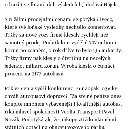
odrazí i ve finančních výsledcích," dodává Hájek.
S nižšími prodejními cenami se potýká i Iveco,
které své loňské výsledky nechtělo komentovat.
Tržby za nové vozy firmě klesaly rychleji než
samotný prodej. Podnik loni vydělal 747 milionu
korun po zdanění, o rok dříve to bylo 1,15 miliardy.
Tržby firmy pak klesly o čtvrtinu na necelých
jedenáct miliard korun. Výroba klesla o čtrnáct
procent na 2177 autobusů.
Pokles cen a vyšší konkurenci si naopak logicky
chválí autobusoví dopravci. "Za stejné peníze dnes
koupíte mnohem vybavenější i kvalitnější autobus,"
říká mluvčí společnosti Veolia Transport Pavel
Novák. Podotýká ale, že nákupy ztížilo ukončení
státních dotací na obnovu vozového parku.