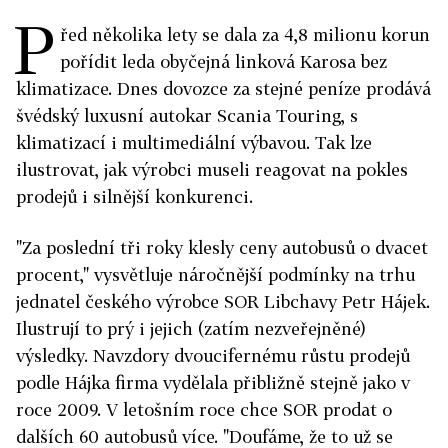
P
řed několika lety se dala za 4,8 milionu korun
pořídit leda obyčejná linková Karosa bez
klimatizace. Dnes dovozce za stejné peníze prodává
švédský luxusní autokar Scania Touring, s
klimatizací i multimediální výbavou. Tak lze
ilustrovat, jak výrobci museli reagovat na pokles
prodejů i silnější konkurenci.
"Za poslední tři roky klesly ceny autobusů o dvacet
procent," vysvětluje náročnější podmínky na trhu
jednatel českého výrobce SOR Libchavy Petr Hájek.
Ilustrují to prý i jejich (zatím nezveřejněné)
výsledky. Navzdory dvoucifernému růstu prodejů
podle Hájka firma vydělala přibližně stejně jako v
roce 2009. V letošním roce chce SOR prodat o
dalších 60 autobusů více. "Doufáme, že to už se