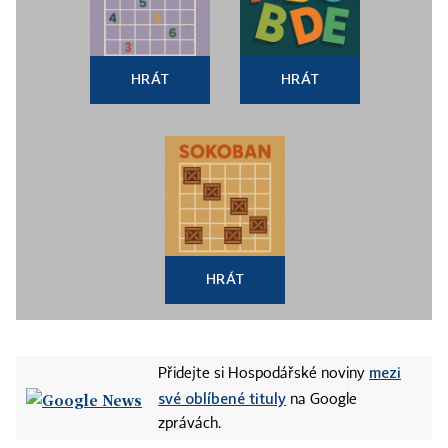
HRÁT
HRÁT
HRÁT
mezi
Přidejte si Hospodářské noviny
své oblíbené tituly
na Google
zprávách.