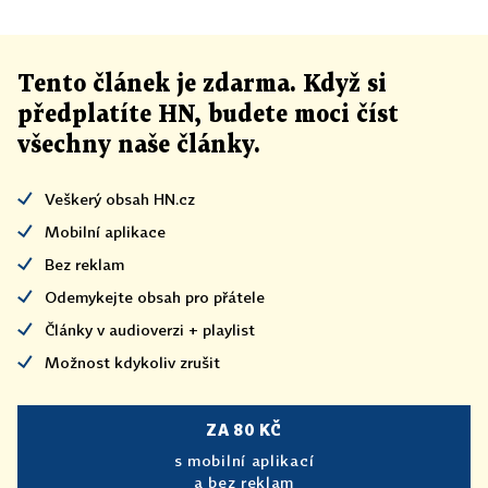
Tento článek
je
zdarma. Když si
předplatíte HN, budete moci číst
všechny naše články
.
Veškerý obsah HN.cz
Mobilní aplikace
Bez reklam
Odemykejte obsah pro přátele
Články v audioverzi + playlist
Možnost kdykoliv zrušit
ZA 80 KČ
s mobilní aplikací
a bez reklam