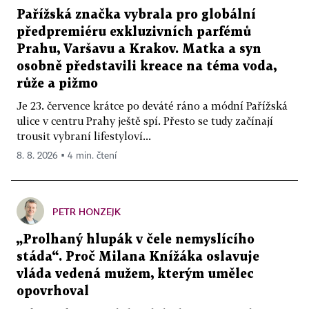
Pařížská značka vybrala pro globální
předpremiéru exkluzivních parfémů
Prahu, Varšavu a Krakov. Matka a syn
osobně představili kreace na téma voda,
růže a pižmo
Je 23. července krátce po deváté ráno a módní Pařížská
ulice v centru Prahy ještě spí. Přesto se tudy začínají
trousit vybraní lifestyloví...
8. 8. 2026 ▪ 4 min. čtení
PETR HONZEJK
„Prolhaný hlupák v čele nemyslícího
stáda“. Proč Milana Knížáka oslavuje
vláda vedená mužem, kterým umělec
opovrhoval