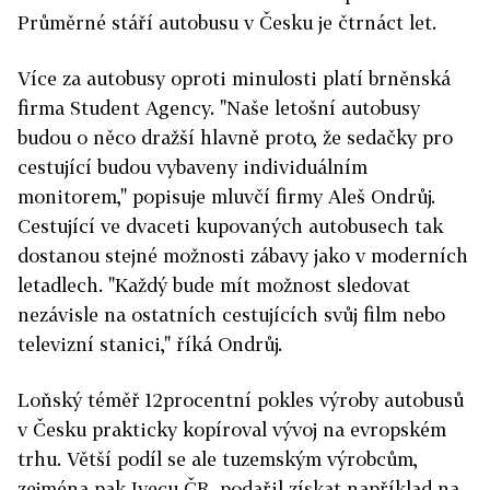
Průměrné stáří autobusu v Česku je čtrnáct let.
Více za autobusy oproti minulosti platí brněnská
firma Student Agency. "Naše letošní autobusy
budou o něco dražší hlavně proto, že sedačky pro
cestující budou vybaveny individuálním
monitorem," popisuje mluvčí firmy Aleš Ondrůj.
Cestující ve dvaceti kupovaných autobusech tak
dostanou stejné možnosti zábavy jako v moderních
letadlech. "Každý bude mít možnost sledovat
nezávisle na ostatních cestujících svůj film nebo
televizní stanici," říká Ondrůj.
Loňský téměř 12procentní pokles výroby autobusů
v Česku prakticky kopíroval vývoj na evropském
trhu. Větší podíl se ale tuzemským výrobcům,
zejména pak Ivecu ČR, podařil získat například na