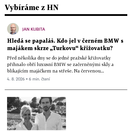
Vybíráme z HN
JAN KUBITA
Hledá se papaláš. Kdo jel v černém BMW s
majákem skrze „Turkovu“ křižovatku?
Před několika dny se do jedné pražské křižovatky
přihnalo obří luxusní BMW se začerněnými skly a
blikajícím majáčkem na střeše. Na červenou...
4. 8. 2026 ▪ 6 min. čtení