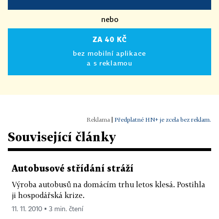
nebo
ZA 40 KČ
bez mobilní aplikace
a s reklamou
|
Předplatné HN+ je zcela bez reklam.
Související články
Autobusové střídání stráží
Výroba autobusů na domácím trhu letos klesá. Postihla
ji hospodářská krize.
11. 11. 2010 ▪ 3 min. čtení